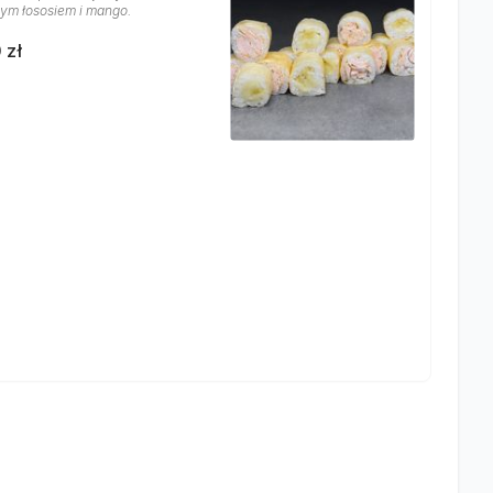
ym łososiem i mango.
 zł