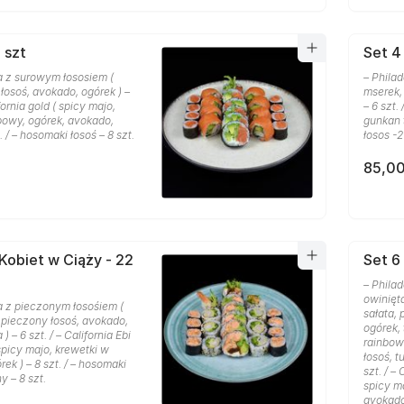
 szt
Set 4 
a z surowym łososiem (
– Phila
 łosoś, avokado, ogórek ) –
mserek, 
ifornia gold ( spicy majo,
– 6 szt.
bowy, ogórek, avokado,
gunkan ta
t. / – hosomaki łosoś – 8 szt.
łosos -2
85,00
 Kobiet w Ciąży - 22
Set 6 
– Phila
owinięt
a z pieczonym łosośiem (
sałata,
, pieczony łosoś, avokado,
ogórek, 
) – 6 szt. / – California Ebi
rainbow 
picy majo, krewetki w
łosoś, t
ek ) – 8 szt. / – hosomaki
szt. / –
y – 8 szt.
spicy m
avokado 