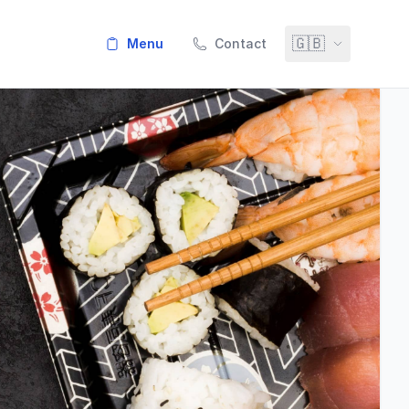
🇬🇧
menu
Contact