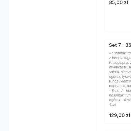
85,00 zł
Set 7 - 36
– Futomaki tat
z łososia łago
Philadelphia
owinięta trus
sałata, piecz
ogórek, tykwa 
tuńczykiem w 
papryczki, tu
– 8 szt. / – h
hosomaki tuńc
ogórek – 4 sz
4szt.
129,00 zł