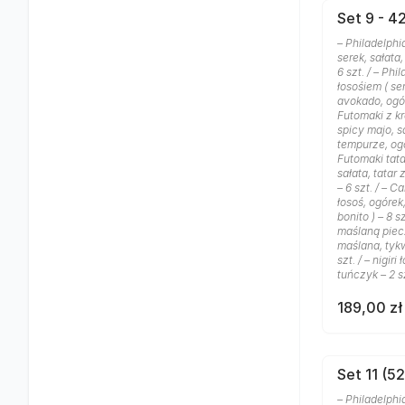
Set 9 - 42
– Philadelphi
serek, sałata,
6 szt. / – Ph
łosośiem ( se
avokado, ogóre
Futomaki z k
spicy majo, s
tempurze, ogór
Futomaki tata
sałata, tatar 
– 6 szt. / – Ca
łosoś, ogórek
bonito ) – 8 s
maślaną piecz
maślana, tykw
szt. / – nigiri 
tuńczyk – 2 s
189,00 zł
Set 11 (52
– Philadelphi