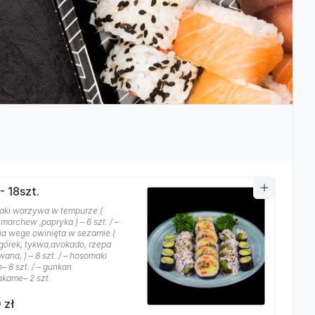
- 18szt.
aki warzywa w tempurze (
 marchew ,papryka ) – 6 szt. / –
nia wege owinięta w sezamie (
ogórek, tykwa,avokado, rzepa
ana, ) – 8 szt. / – hosomaki
– 8 szt. / – gunkan
kame– 2 szt.
 zł