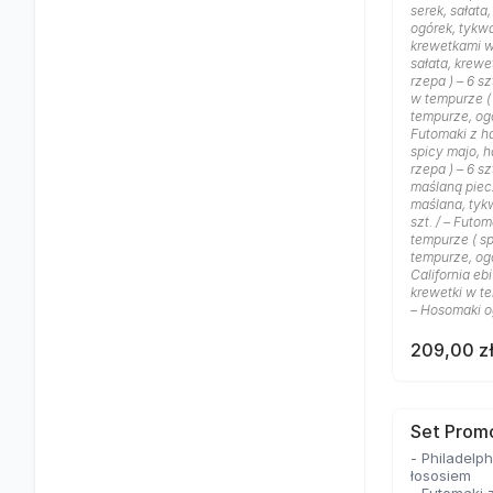
serek, sałata
ogórek, tykwa 
krewetkami w
sałata, krewe
rzepa ) – 6 s
w tempurze (
tempurze, ogór
Futomaki z h
spicy majo, h
rzepa ) – 6 sz
maślaną piecz
maślana, tykw
szt. / – Futo
tempurze ( s
tempurze, ogór
California eb
krewetki w te
– Hosomaki og
209,00 z
Set Prom
- Philadelp
łososiem