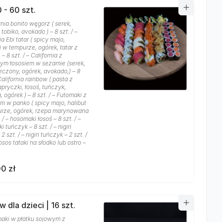
 - 60 szt.
rnia bonito węgorz ( serek,
tobiko, avokado ) – 8 szt. / –
ia Ebi tatar ( spicy majo,
 w tempurze, ogórek, tatar z
 – 8 szt. / – California z
ym łososiem w sezamie (serek,
eczony, ogórek, avokado,) – 8
 California rainbow ( pasta z
apryczki, łosoś, tuńczyk,
 ogórek ) – 8 szt. / – Futomaki z
m w panko ( spicy majo, halibut
rze, ogórek, rzepa marynowana
. / – hosomaki łosoś – 8 szt. / –
 tuńczyk – 8 szt. / – nigiri
2 szt. / – nigiri tuńczyk – 2 szt. /
 łosos tataki na słodko lub ostro –
0 zł
 dla dzieci | 16 szt.
aki w płatku sojowym z