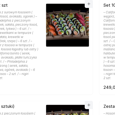
 szt
Set 10
a z surowym łososiem (
– Califo
 łosoś, avokado, ogorek ) –
węgorz, 
iladelphia z pieczonym
Californ
rek, sałata, pieczony łosoś,
krewetki
k, tykwa ) – 6 szt. / –
łososia )
rewetkami w tempurze (
pieczon
ałata, krewetki w
łosoś pi
ek, rzepa ) – 6 szt. / –
szt. / –
r z łososia w tempurze (
ostrej p
z łososia łagodny lub ostry )
maślana,
lifornia bonito ( serek,
halibute
, avokado, płatki tuńczyka
w tempu
zt. / – Philadelphia z
) – 6 szt
oną ( serek, sałata,
hosomaki
a, ogórek, avokado ) – 6
łososn – 
łosos – 2 szt. / – nigiri
– nigiri
zt.
2 szt.
249,0
 sztuki)
Zestaw
a z pieczonym łosośiem (
– Hosom