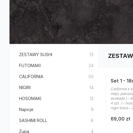
ZESTAWY SUSHI
13
ZESTAW
FUTOMAKI
24
CALIFORNIA
30
Set 1 - 18
NIGIRI
14
California z 
majo, palusz
HOSOMAKI
12
avokado ) – 8
4 szt. / – hos
nigiri łosoś – 
Napoje
9
69,00 zł
SASHIMI ROLL
6
Zupa
4