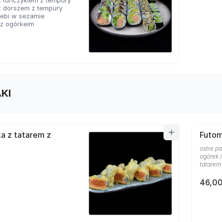
z tuńczykiem z tempury
z dorszem z tempury
a ebi w sezamie
 z ogórkeim
KI
a z tatarem z
Futoma
ostre p
ogórek 
tatarem 
46,00