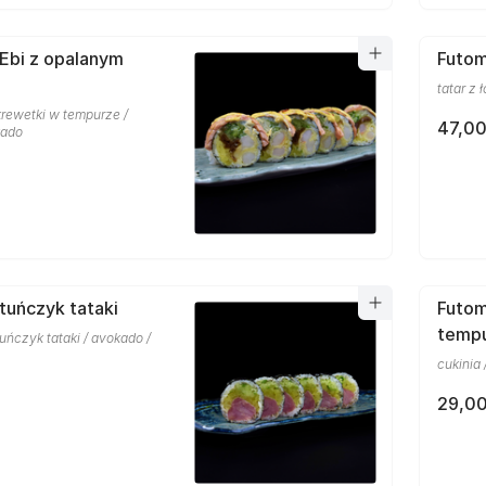
Ebi z opalanym
Futom
tatar z 
krewetki w tempurze /
47,00
kado
tuńczyk tataki
Futom
temp
tuńczyk tataki / avokado /
cukinia
29,00