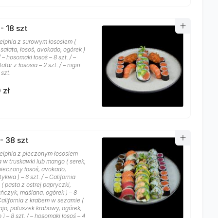
- 18 szt
delphia z surowym łososiem (
sałata, łosoś, avokado, ogórek )
 / – hosomaki łosoś – 8 szt. / –
tar z łososia – 2 szt. / – nigiri
 szt.
 zł
- 38 szt
delphia z pieczonym łososiem
a w truskawki lub mango ( serek,
 pieczony łosoś, avokado,
tykwa ) – 6 szt. / – California
( pasta z ostrej papryczki,
uńczyk, maślana, ogórek ) – 8
 California z krabem w sezamie (
ajo, paluszek krabowy, ogórek,
) – 8 szt. / – hosomaki łosoś – 4