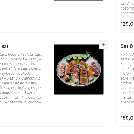
szt. / –
hosomak
hosomak
129,0
 szt
Set 8 
ar z łososia ( sałata, tatar
– Phila
dny lub ostry ) – 6 szt. / –
serek, s
 z pieczonym łososiem
6 szt. /
kawką lub mango ( serek,
serek, 
ony łosoś, avokado,
melon, t
) – 6 szt. / – California z
sake w t
tobiko ( pasta z ostrej
ogórek, 
ńczyk, por, ogórek, rzepa )
łososie
osomaki łosoś – 4 szt. / –
morską (
zyk – 4 szt. / – hosomaki
– 8 szt.
t. / – hosomaki avokado –
hosomaki
– 1 szt. 
159,0