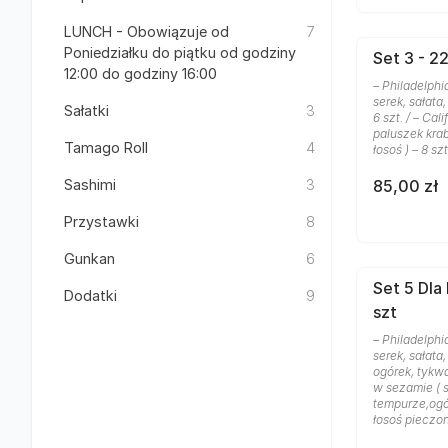
LUNCH - Obowiązuje od
7
Poniedziałku do piątku od godziny
Set 3 - 22
12:00 do godziny 16:00
– Philadelphi
serek, sałata,
Sałatki
3
6 szt. / – Cal
paluszek kra
Tamago Roll
4
łosoś ) – 8 sz
Sashimi
3
85,00 zł
Przystawki
8
Gunkan
6
Set 5 Dla
Dodatki
9
szt
– Philadelphi
serek, sałata
ogórek, tykwa 
w sezamie ( s
tempurze,ogór
łosoś pieczon