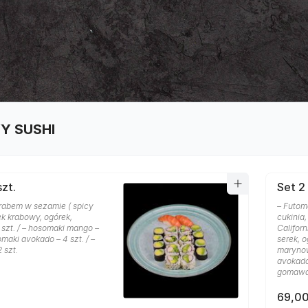
Y SUSHI
szt.
Set 2 
krabem w sezamie ( spicy
– Futom
ek krabowy, ogórek,
cukinia,
 szt. / – hosomaki mango –
Califor
omaki avokado – 4 szt. / –
serek, 
2 szt.
marynow
avokado
gomawa
69,00