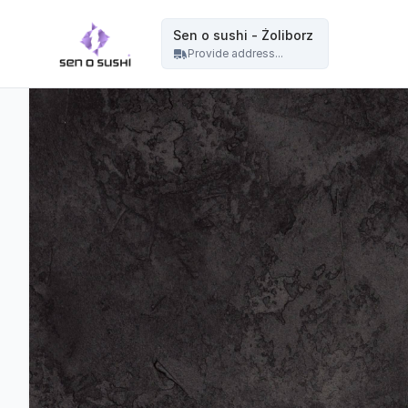
Restauracja sushi Warszawa | catering sushi na eventy, wesela i imprezy - Sen o sushi - Żoliborz
Sen o sushi - Żoliborz
Provide address...