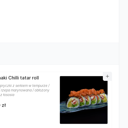
ki Chilli tatar roll
apryczki z serkiem w tempurze /
/ rzepa marynowana / obłożony
z łososia
 zł