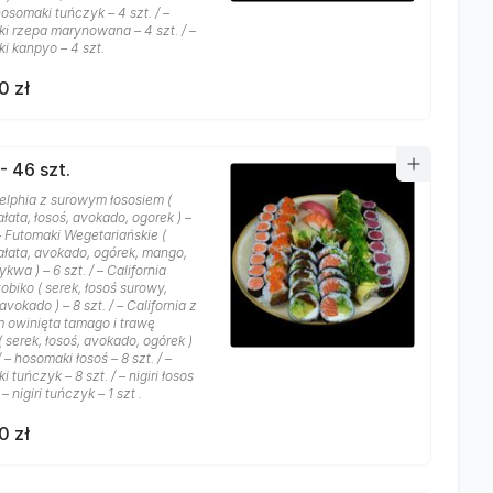
 hosomaki tuńczyk – 4 szt. / –
i rzepa marynowana – 4 szt. / –
i kanpyo – 4 szt.
0 zł
- 46 szt.
delphia z surowym łososiem (
ałata, łosoś, avokado, ogorek ) –
 – Futomaki Wegetariańskie (
sałata, avokado, ogórek, mango,
ykwa ) – 6 szt. / – California
obiko ( serek, łosoś surowy,
avokado ) – 8 szt. / – California z
m owinięta tamago i trawę
 serek, łosoś, avokado, ogórek )
 / – hosomaki łosoś – 8 szt. / –
 tuńczyk – 8 szt. / – nigiri łosos
/ – nigiri tuńczyk – 1 szt .
0 zł