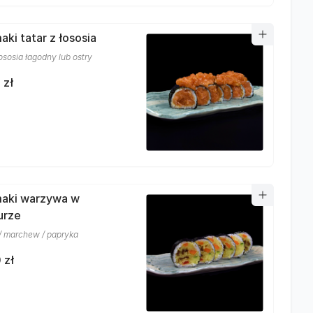
aki tatar z łososia
łososia łagodny lub ostry
 zł
aki warzywa w
urze
 / marchew / papryka
 zł