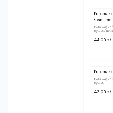
Futomaki 
łososiem
spicy majo / 
ogórek / avo
44,00 zł
Futomaki 
spicy majo / 
ogórek
43,00 zł