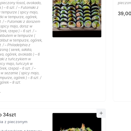
, pieczony łosoś, avokado,
pieczon
) – 6 szt. / – Futomaki z
 tempurze ( spicy majo,
39,00
tki w tempurze, ogórek,
zt. / – Futomaki z dorszem
 spicy majo, dorsz w
ek, rzepa ) – 6 szt. / –
alibutem w tempurze (
alibut w tempurze, ogórek,
t. / – Philadelphia z
oną ( serek, sałata,
a, ogórek, avokado ) – 6
maki z tuńczykiem w
picy majo, tuńczyk w
ek, rzepa) – 6 szt. / –
i w sezamie ( spicy majo,
mpurze, ogórek ) – 8 szt. /
órek – 8 szt.
ł
o 34szt
hia z pieczonym