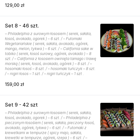
129,00 zł
Set 8 - 46 szt.
– Philadelphia z surowym łososiem ( serek, sałata,
łosoś, avokado, ogorek ) – 6 szt. / – Futomaki
Wegetariańskie ( serek, sałata, avokado, ogórek,
mango, melon, tykwa ) – 6 szt. / – California sake w
tobiko ( serek, łosoś surowy, ogórek, avokado ) – 8
szt. / – California z łososiem owinięta tamago i trawę
morską ( serek, łosoś, avokado, ogórek ) – 8 szt. / –
hosomaki łosoś – 8 szt. / – hosomaki tuńczyk – 8 szt.
/ – nigiri łosos – 1 szt. / – nigiri tuńczyk – 1 szt .
159,00 zł
Set 9 - 42 szt
– Philadelphia z surowym łososiem ( serek, sałata,
łosoś, avokado, ogorek ) – 6 szt. / – Philadelphia z
pieczonym łosośiem ( serek, sałata, pieczony łosoś,
avokado, ogórek, tykwa ) – 6 szt. / – Futomaki z
krewetkami w tempurze ( spicy majo, sałata,
krewetki w tempurze, ogórek, rzepa ) – 6 szt. / –