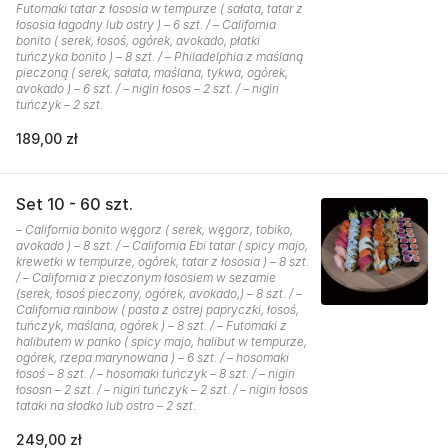
Futomaki tatar z łososia w tempurze ( sałata, tatar z
łososia łagodny lub ostry ) – 6 szt. / – California
bonito ( serek, łosoś, ogórek, avokado, płatki
tuńczyka bonito ) – 8 szt. / – Philadelphia z maślaną
pieczoną ( serek, sałata, maślana, tykwa, ogórek,
avokado ) – 6 szt. / – nigiri łosos – 2 szt. / – nigiri
tuńczyk – 2 szt.
189,00 zł
Set 10 - 60 szt.
– California bonito węgorz ( serek, węgorz, tobiko,
avokado ) – 8 szt. / – California Ebi tatar ( spicy majo,
krewetki w tempurze, ogórek, tatar z łososia ) – 8 szt.
/ – California z pieczonym łososiem w sezamie
(serek, łosoś pieczony, ogórek, avokado,) – 8 szt. / –
California rainbow ( pasta z ostrej papryczki, łosoś,
tuńczyk, maślana, ogórek ) – 8 szt. / – Futomaki z
halibutem w panko ( spicy majo, halibut w tempurze,
ogórek, rzepa marynowana ) – 6 szt. / – hosomaki
łosoś – 8 szt. / – hosomaki tuńczyk – 8 szt. / – nigiri
łososn – 2 szt. / – nigiri tuńczyk – 2 szt. / – nigiri łosos
tataki na słodko lub ostro – 2 szt.
249,00 zł