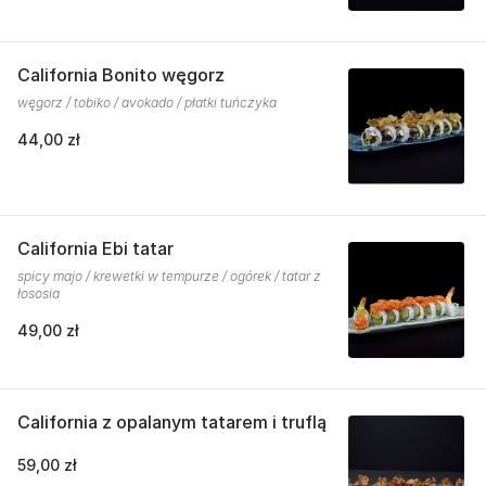
California Bonito węgorz
węgorz / tobiko / avokado / płatki tuńczyka
44,00 zł
California Ebi tatar
spicy majo / krewetki w tempurze / ogórek / tatar z
łososia
49,00 zł
California z opalanym tatarem i truflą
59,00 zł