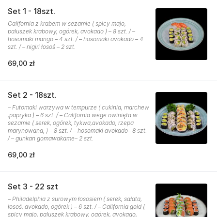
Set 1 - 18szt.
California z krabem w sezamie ( spicy majo,
paluszek krabowy, ogórek, avokado ) – 8 szt. / –
hosomaki mango – 4 szt. / – hosomaki avokado – 4
szt. / – nigiri łosoś – 2 szt.
69,00 zł
Set 2 - 18szt.
– Futomaki warzywa w tempurze ( cukinia, marchew
,papryka ) – 6 szt. / – California wege owinięta w
sezamie ( serek, ogórek, tykwa,avokado, rzepa
marynowana, ) – 8 szt. / – hosomaki avokado– 8 szt.
/ – gunkan gomawakame– 2 szt.
69,00 zł
Set 3 - 22 szt
– Philadelphia z surowym łososiem ( serek, sałata,
łosoś, avokado, ogórek ) – 6 szt. / – California gold (
spicy majo, paluszek krabowy, ogórek, avokado,