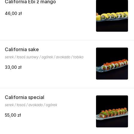
California Ebi z mango
46,00 zł
California sake
serek / łosoś surowy / ogórek / avokado / tobiko
33,00 zł
California special
serek / łosoś / avokado / ogórek
55,00 zł