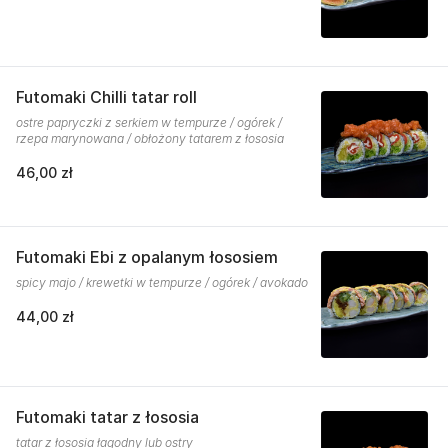
Futomaki Chilli tatar roll
ostre papryczki z serkiem w tempurze / ogórek /
rzepa marynowana / obłożony tatarem z łososia
46,00 zł
Futomaki Ebi z opalanym łososiem
spicy majo / krewetki w tempurze / ogórek / avokado
44,00 zł
Futomaki tatar z łososia
tatar z łososia łagodny lub ostry