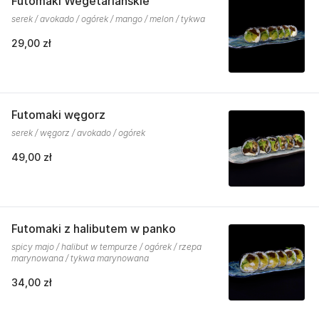
Futomaki Wegetariańskie
serek / avokado / ogórek / mango / melon / tykwa
29,00 zł
Futomaki węgorz
serek / węgorz / avokado / ogórek
49,00 zł
Futomaki z halibutem w panko
spicy majo / halibut w tempurze / ogórek / rzepa
marynowana / tykwa marynowana
34,00 zł