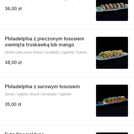
36,00 zł
Philadelphia z pieczonym łososiem
owinięta truskawką lub mango
serek / pieczony łosoś / avokado / ogórek / tykwa
38,00 zł
Philadelphia z surowym łososiem
Serek / sałata / łosoś / avokado / ogórek
35,00 zł