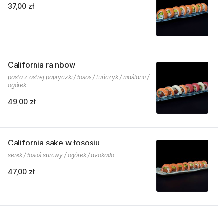
37,00 zł
California rainbow
pasta z ostrej papryczki / łosoś / tuńczyk / maślana /
ogórek
49,00 zł
California sake w łososiu
serek / łosoś surowy / ogórek / avokado
47,00 zł