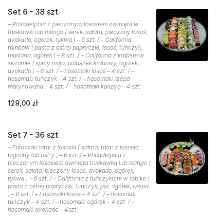
Set 6 - 38 szt
– Philadelphia z pieczonym łososiem owinięta w
truskawki lub mango ( serek, sałata, pieczony łosoś,
avokado, ogórek, tykwa ) – 6 szt. / – California
rainbow ( pasta z ostrej papryczki, łosoś, tuńczyk,
maślana, ogórek ) – 8 szt. / – California z krabem w
sezamie ( spicy majo, paluszek krabowy, ogórek,
avokado ) – 8 szt. / – hosomaki łosoś – 4 szt. / –
hosomaki tuńczyk – 4 szt. / – hosomaki rzepa
marynowana – 4 szt. / – hosomaki kanpyo – 4 szt.
129,00 zł
Set 7 - 36 szt
– Futomaki tatar z łososia ( sałata, tatar z łososia
łagodny lub ostry ) – 6 szt. / – Philadelphia z
pieczonym łososiem owinięta truskawką lub mango (
serek, sałata, pieczony łosoś, avokado, ogórek,
tykwa ) – 6 szt. / – California z tuńczykiem w tobiko (
pasta z ostrej papryczki, tuńczyk, por, ogórek, rzepa
) – 8 szt. / – hosomaki łosoś – 4 szt. / – hosomaki
tuńczyk – 4 szt. / – hosomaki ogórek – 4 szt. / –
hosomaki avokado – 4szt.