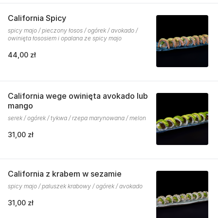
California Spicy
spicy majo / pieczony łosos / ogórek / avokado /
owinięta łososiem i opalana ze spicy majo
44,00 zł
California wege owinięta avokado lub
mango
serek / ogórek / tykwa / rzepa marynowana / melon
31,00 zł
California z krabem w sezamie
spicy majo / paluszek krabowy / ogórek / avokado
31,00 zł