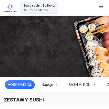
Restauracja sushi Warszawa | catering sushi na eventy, wesela i imprezy - Sen o sushi - Żoliborz
Sen o sushi - Żoliborz
Provide address...
HOSOMAKI
Napoje
SASHIMI ROLL
12
9
6
ZESTAWY SUSHI