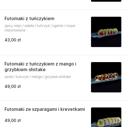
Futomaki z tuńczykiem
spicy majo / sałata / tuńczyk / ogórek / rzepa
marynowana
43,00 zł
Futomaki z tuńczykiem z mango i
grzybkiem shiitake
serek / tuńczyk / mango / grzybek shiitake
49,00 zł
Futomaki ze szparagami i krevetkami
49,00 zł