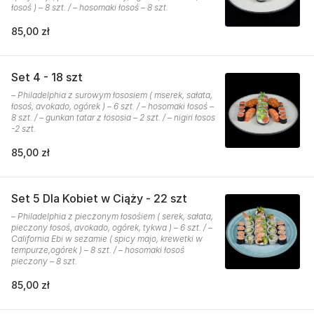
łosoś ) – 8 szt. / – hosomaki łosoś – 8 szt.
85,00 zł
Set 4 - 18 szt
– Philadelphia z surowym łososiem ( mserek, sałata,
łosoś, avokado, ogórek ) – 6 szt. / – hosomaki łosoś –
8 szt. / – gunkan tatar z łososia – 2 szt. / – nigiri łosos
-2 szt.
85,00 zł
Set 5 Dla Kobiet w Ciąży - 22 szt
– Philadelphia z pieczonym łosośiem ( serek, sałata,
pieczony łosoś, avokado, ogórek, tykwa ) – 6 szt. / –
California Ebi w sezamie ( spicy majo, krewetki w
tempurze,ogórek ) – 8 szt. / – hosomaki łosoś
pieczony – 8 szt.
85,00 zł