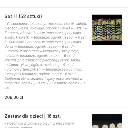
Set 11 (52 sztuki)
– Philadelphia z pieczonym łosośiem ( serek, sałata,
pieczony łosoś, avokado, ogórek, tykwa ) – 6 szt. / –
Futomaki z krewetkami w tempurze ( spicy majo,
sałata, krewetki w tempurze, ogórek, rzepa ) – 6 szt.
/ – Futomaki z dorszem w tempurze ( spicy majo,
dorsz w tempurze, ogórek, rzepa ) – 6 szt. / –
Futomaki z halibutem w tempurze ( spicy majo,
halibut w tempurze, ogórek, rzepa ) – 6 szt. / –
Philadelphia z maślaną pieczoną ( serek, sałata,
maślana, tykwa, ogórek, avokado ) – 6 szt. / –
Futomaki z tuńczykiem w tempurze ( spicy majo,
tuńczyk w tempurze, ogórek, rzepa) – 6 szt. / –
California ebi w sezamie ( spicy majo, krewetki w
tempurze, ogórek ) – 8 szt. / – Hosomaki ogórek – 8
szt.
209,00 zł
Zestaw dla dzieci | 16 szt.
– Hosomaki w płatku sojowym z pieczonym
łososiem i mango.