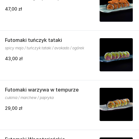
47,00 zł
Futomaki tuńczyk tataki
spicy majo / tuńczyk tataki / avokado / ogórek
43,00 zł
Futomaki warzywa w tempurze
cukinia / marchew / papryka
29,00 zł