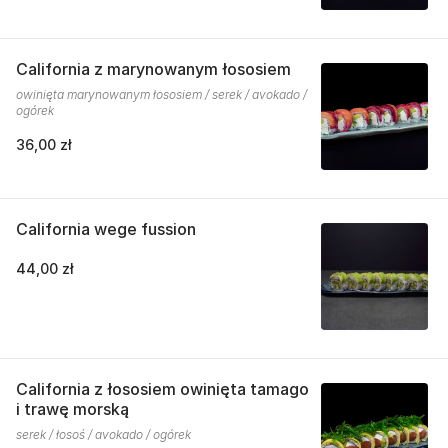
California z marynowanym łososiem
owinięta marynowanym łososiem / serek / avokado /
ogórek
36,00 zł
California wege fussion
44,00 zł
California z łososiem owinięta tamago
i trawę morską
serek / łosoś / avokado / ogórek