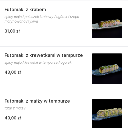
Futomaki z krabem
spicy majo / paluszek krabowy / ogórek / rzepa
marynowana / tykwa
31,00 zł
Futomaki z krewetkami w tempurze
spicy majo / krewetki w tempurze / ogórek
43,00 zł
Futomaki z małży w tempurze
tatar z małży
49,00 zł