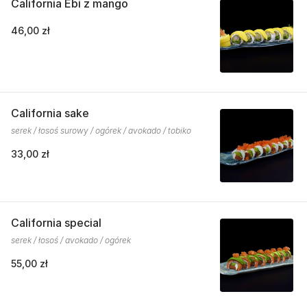
California Ebi z mango
46,00 zł
California sake
serek / łosoś surowy / ogórek / avokado / tobiko
33,00 zł
California special
serek / łosoś / avokado / ogórek
55,00 zł