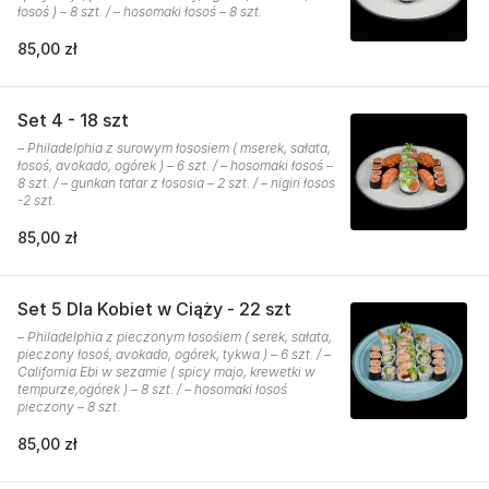
łosoś ) – 8 szt. / – hosomaki łosoś – 8 szt.
85,00 zł
Set 4 - 18 szt
– Philadelphia z surowym łososiem ( mserek, sałata,
łosoś, avokado, ogórek ) – 6 szt. / – hosomaki łosoś –
8 szt. / – gunkan tatar z łososia – 2 szt. / – nigiri łosos
-2 szt.
85,00 zł
Set 5 Dla Kobiet w Ciąży - 22 szt
– Philadelphia z pieczonym łosośiem ( serek, sałata,
pieczony łosoś, avokado, ogórek, tykwa ) – 6 szt. / –
California Ebi w sezamie ( spicy majo, krewetki w
tempurze,ogórek ) – 8 szt. / – hosomaki łosoś
pieczony – 8 szt.
85,00 zł