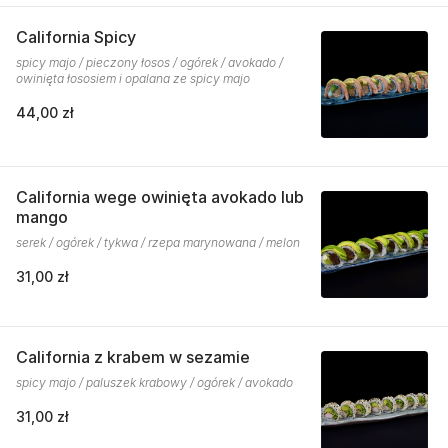
California Spicy
spicy majo / pieczony łosos / ogórek / avokado /
owinięta łososiem i opalana ze spicy majo
44,00 zł
California wege owinięta avokado lub
mango
serek / ogórek / tykwa / rzepa marynowana / melon
31,00 zł
California z krabem w sezamie
spicy majo / paluszek krabowy / ogórek / avokado
31,00 zł