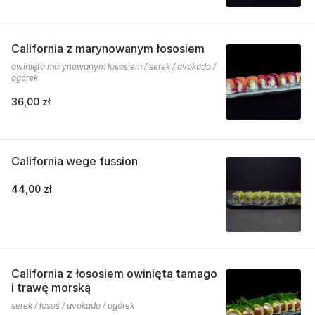
California z marynowanym łososiem
owinięta marynowanym łososiem / serek / avokado /
ogórek
36,00 zł
California wege fussion
44,00 zł
California z łososiem owinięta tamago
i trawę morską
serek / łosoś / avokado / ogórek