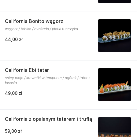
California Bonito węgorz
węgorz / tobiko / avokado / płatki tuńczyka
44,00 zł
California Ebi tatar
spicy majo / krewetki w tempurze / ogórek / tatar z
łososia
49,00 zł
California z opalanym tatarem i truflą
59,00 zł