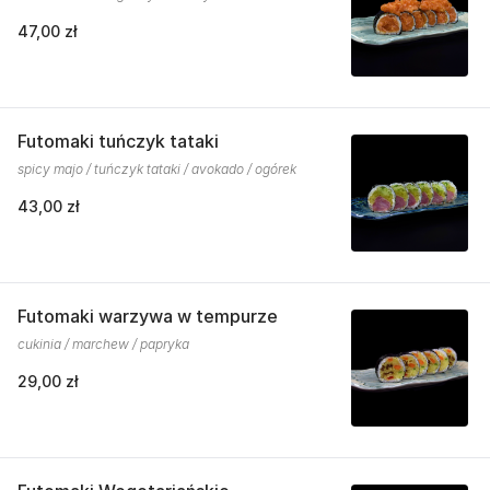
47,00 zł
Futomaki tuńczyk tataki
spicy majo / tuńczyk tataki / avokado / ogórek
43,00 zł
Futomaki warzywa w tempurze
cukinia / marchew / papryka
29,00 zł