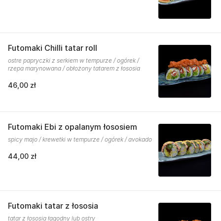
Futomaki Chilli tatar roll
ostre papryczki z serkiem w tempurze / ogórek /
rzepa marynowana / obłożony tatarem z łososia
46,00 zł
Futomaki Ebi z opalanym łososiem
spicy majo / krewetki w tempurze / ogórek / avokado
44,00 zł
Futomaki tatar z łososia
tatar z łososia łagodny lub ostry