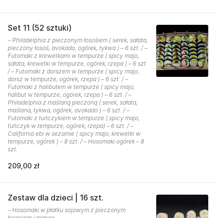
Set 11 (52 sztuki)
– Philadelphia z pieczonym łosośiem ( serek, sałata,
pieczony łosoś, avokado, ogórek, tykwa ) – 6 szt. / –
Futomaki z krewetkami w tempurze ( spicy majo,
sałata, krewetki w tempurze, ogórek, rzepa ) – 6 szt.
/ – Futomaki z dorszem w tempurze ( spicy majo,
dorsz w tempurze, ogórek, rzepa ) – 6 szt. / –
Futomaki z halibutem w tempurze ( spicy majo,
halibut w tempurze, ogórek, rzepa ) – 6 szt. / –
Philadelphia z maślaną pieczoną ( serek, sałata,
maślana, tykwa, ogórek, avokado ) – 6 szt. / –
Futomaki z tuńczykiem w tempurze ( spicy majo,
tuńczyk w tempurze, ogórek, rzepa) – 6 szt. / –
California ebi w sezamie ( spicy majo, krewetki w
tempurze, ogórek ) – 8 szt. / – Hosomaki ogórek – 8
szt.
209,00 zł
Zestaw dla dzieci | 16 szt.
– Hosomaki w płatku sojowym z pieczonym
łososiem i mango.