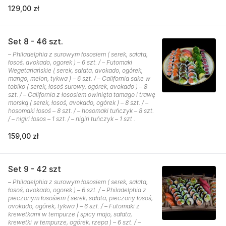
129,00 zł
Set 8 - 46 szt.
– Philadelphia z surowym łososiem ( serek, sałata,
łosoś, avokado, ogorek ) – 6 szt. / – Futomaki
Wegetariańskie ( serek, sałata, avokado, ogórek,
mango, melon, tykwa ) – 6 szt. / – California sake w
tobiko ( serek, łosoś surowy, ogórek, avokado ) – 8
szt. / – California z łososiem owinięta tamago i trawę
morską ( serek, łosoś, avokado, ogórek ) – 8 szt. / –
hosomaki łosoś – 8 szt. / – hosomaki tuńczyk – 8 szt.
/ – nigiri łosos – 1 szt. / – nigiri tuńczyk – 1 szt .
159,00 zł
Set 9 - 42 szt
– Philadelphia z surowym łososiem ( serek, sałata,
łosoś, avokado, ogorek ) – 6 szt. / – Philadelphia z
pieczonym łosośiem ( serek, sałata, pieczony łosoś,
avokado, ogórek, tykwa ) – 6 szt. / – Futomaki z
krewetkami w tempurze ( spicy majo, sałata,
krewetki w tempurze, ogórek, rzepa ) – 6 szt. / –