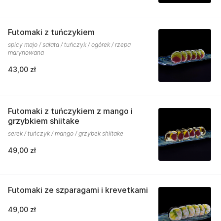
Futomaki z tuńczykiem
spicy majo / sałata / tuńczyk / ogórek / rzepa
marynowana
43,00 zł
Futomaki z tuńczykiem z mango i
grzybkiem shiitake
serek / tuńczyk / mango / grzybek shiitake
49,00 zł
Futomaki ze szparagami i krevetkami
49,00 zł