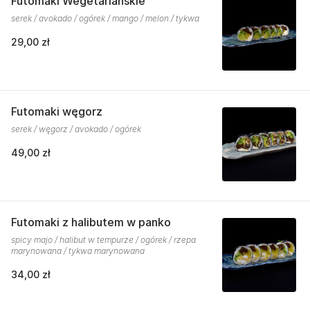
Futomaki Wegetariańskie
serek / avokado / ogórek / mango / melon / tykwa
29,00 zł
Futomaki węgorz
serek / węgorz / avokado / ogórek
49,00 zł
Futomaki z halibutem w panko
spicy majo / halibut w tempurze / ogórek / rzepa
marynowana / tykwa marynowana
34,00 zł