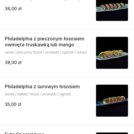
36,00 zł
Philadelphia z pieczonym łososiem
owinięta truskawką lub mango
serek / pieczony łosoś / avokado / ogórek / tykwa
38,00 zł
Philadelphia z surowym łososiem
Serek / sałata / łosoś / avokado / ogórek
35,00 zł