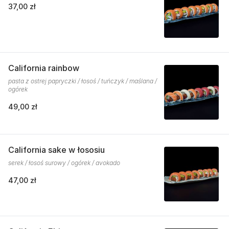
37,00 zł
California rainbow
pasta z ostrej papryczki / łosoś / tuńczyk / maślana /
ogórek
49,00 zł
California sake w łososiu
serek / łosoś surowy / ogórek / avokado
47,00 zł