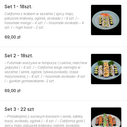
Set 1 - 18szt.
California z krabem w sezamie ( spicy majo,
paluszek krabowy, ogórek, avokado ) – 8 szt. / –
hosomaki mango – 4 szt. / – hosomaki avokado – 4
szt. / – nigiri łosoś – 2 szt.
69,00 zł
Set 2 - 18szt.
– Futomaki warzywa w tempurze ( cukinia, marchew
,papryka ) – 6 szt. / – California wege owinięta w
sezamie ( serek, ogórek, tykwa,avokado, rzepa
marynowana, ) – 8 szt. / – hosomaki avokado– 8 szt.
/ – gunkan gomawakame– 2 szt.
69,00 zł
Set 3 - 22 szt
– Philadelphia z surowym łososiem ( serek, sałata,
łosoś, avokado, ogórek ) – 6 szt. / – California gold (
spicy majo, paluszek krabowy, ogórek, avokado,