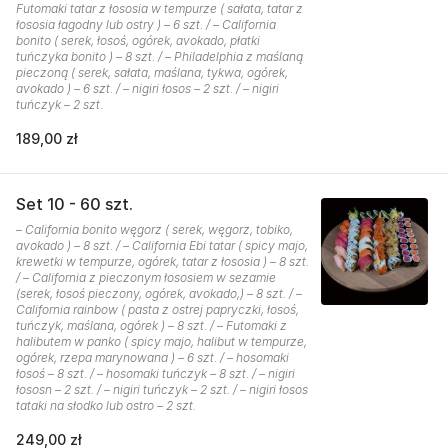
Futomaki tatar z łososia w tempurze ( sałata, tatar z
łososia łagodny lub ostry ) – 6 szt. / – California
bonito ( serek, łosoś, ogórek, avokado, płatki
tuńczyka bonito ) – 8 szt. / – Philadelphia z maślaną
pieczoną ( serek, sałata, maślana, tykwa, ogórek,
avokado ) – 6 szt. / – nigiri łosos – 2 szt. / – nigiri
tuńczyk – 2 szt.
189,00 zł
Set 10 - 60 szt.
– California bonito węgorz ( serek, węgorz, tobiko,
avokado ) – 8 szt. / – California Ebi tatar ( spicy majo,
krewetki w tempurze, ogórek, tatar z łososia ) – 8 szt.
/ – California z pieczonym łososiem w sezamie
(serek, łosoś pieczony, ogórek, avokado,) – 8 szt. / –
California rainbow ( pasta z ostrej papryczki, łosoś,
tuńczyk, maślana, ogórek ) – 8 szt. / – Futomaki z
halibutem w panko ( spicy majo, halibut w tempurze,
ogórek, rzepa marynowana ) – 6 szt. / – hosomaki
łosoś – 8 szt. / – hosomaki tuńczyk – 8 szt. / – nigiri
łososn – 2 szt. / – nigiri tuńczyk – 2 szt. / – nigiri łosos
tataki na słodko lub ostro – 2 szt.
249,00 zł