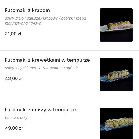
Futomaki z krabem
spicy majo / paluszek krabowy / ogórek / rzepa
marynowana / tykwa
31,00 zł
Futomaki z krewetkami w tempurze
spicy majo / krewetki w tempurze / ogórek
43,00 zł
Futomaki z małży w tempurze
tatar z małży
49,00 zł