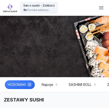
Restauracja sushi Warszawa | catering sushi na eventy, wesela i imprezy - Sen o sushi - Żoliborz
Sen o sushi - Żoliborz
Provide address...
HOSOMAKI
Napoje
SASHIMI ROLL
12
9
6
ZESTAWY SUSHI