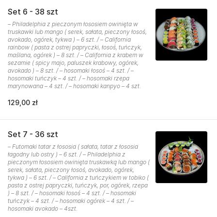
Set 6 - 38 szt
– Philadelphia z pieczonym łososiem owinięta w
truskawki lub mango ( serek, sałata, pieczony łosoś,
avokado, ogórek, tykwa ) – 6 szt. / – California
rainbow ( pasta z ostrej papryczki, łosoś, tuńczyk,
maślana, ogórek ) – 8 szt. / – California z krabem w
sezamie ( spicy majo, paluszek krabowy, ogórek,
avokado ) – 8 szt. / – hosomaki łosoś – 4 szt. / –
hosomaki tuńczyk – 4 szt. / – hosomaki rzepa
marynowana – 4 szt. / – hosomaki kanpyo – 4 szt.
129,00 zł
Set 7 - 36 szt
– Futomaki tatar z łososia ( sałata, tatar z łososia
łagodny lub ostry ) – 6 szt. / – Philadelphia z
pieczonym łososiem owinięta truskawką lub mango (
serek, sałata, pieczony łosoś, avokado, ogórek,
tykwa ) – 6 szt. / – California z tuńczykiem w tobiko (
pasta z ostrej papryczki, tuńczyk, por, ogórek, rzepa
) – 8 szt. / – hosomaki łosoś – 4 szt. / – hosomaki
tuńczyk – 4 szt. / – hosomaki ogórek – 4 szt. / –
hosomaki avokado – 4szt.