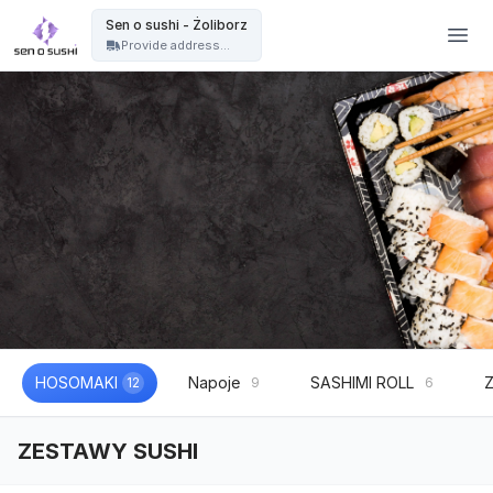
Restauracja sushi Warszawa | catering sushi na eventy, wesela i imprezy - Sen o sushi - Żoliborz
Sen o sushi - Żoliborz
Provide address...
HOSOMAKI
Napoje
SASHIMI ROLL
12
9
6
ZESTAWY SUSHI