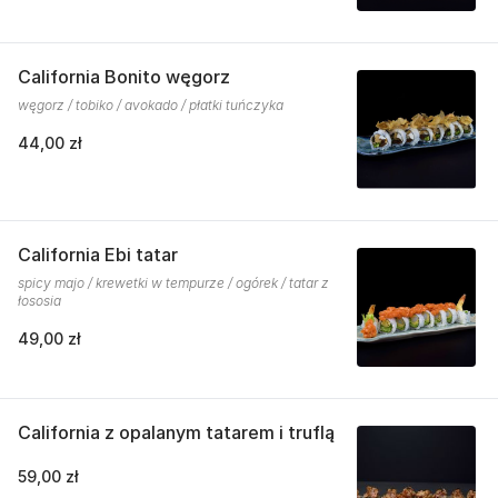
California Bonito węgorz
węgorz / tobiko / avokado / płatki tuńczyka
44,00 zł
California Ebi tatar
spicy majo / krewetki w tempurze / ogórek / tatar z
łososia
49,00 zł
California z opalanym tatarem i truflą
59,00 zł