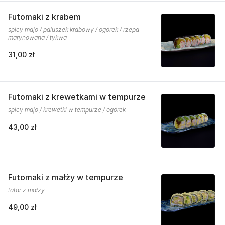
Futomaki z krabem
spicy majo / paluszek krabowy / ogórek / rzepa
marynowana / tykwa
31,00 zł
Futomaki z krewetkami w tempurze
spicy majo / krewetki w tempurze / ogórek
43,00 zł
Futomaki z małży w tempurze
tatar z małży
49,00 zł