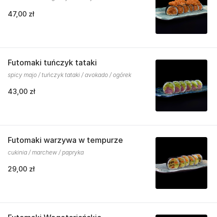
47,00 zł
Futomaki tuńczyk tataki
spicy majo / tuńczyk tataki / avokado / ogórek
43,00 zł
Futomaki warzywa w tempurze
cukinia / marchew / papryka
29,00 zł