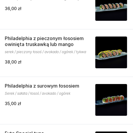
36,00 zł
Philadelphia z pieczonym łososiem
owinięta truskawką lub mango
serek / pieczony łosoś / avokado / ogórek / tykwa
38,00 zł
Philadelphia z surowym łososiem
Serek / sałata / łosoś / avokado / ogórek
35,00 zł