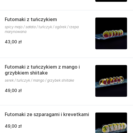
Futomaki z tuńczykiem
spicy majo / sałata / tuńczyk / ogórek / rzepa
marynowana
43,00 zł
Futomaki z tuńczykiem z mango i
grzybkiem shiitake
serek / tuńczyk / mango / grzybek shiitake
49,00 zł
Futomaki ze szparagami i krevetkami
49,00 zł