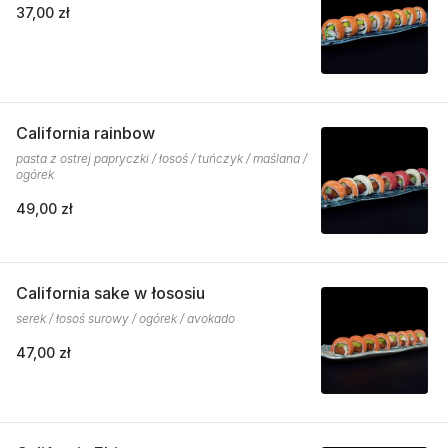
37,00 zł
California rainbow
pasta z ostrej papryczki / łosoś / tuńczyk / maślana /
ogórek
49,00 zł
California sake w łososiu
serek / łosoś surowy / ogórek / avokado
47,00 zł