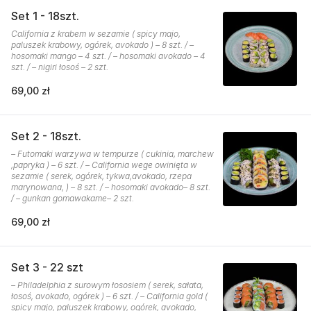
Set 1 - 18szt.
California z krabem w sezamie ( spicy majo,
paluszek krabowy, ogórek, avokado ) – 8 szt. / –
hosomaki mango – 4 szt. / – hosomaki avokado – 4
szt. / – nigiri łosoś – 2 szt.
69,00 zł
Set 2 - 18szt.
– Futomaki warzywa w tempurze ( cukinia, marchew
,papryka ) – 6 szt. / – California wege owinięta w
sezamie ( serek, ogórek, tykwa,avokado, rzepa
marynowana, ) – 8 szt. / – hosomaki avokado– 8 szt.
/ – gunkan gomawakame– 2 szt.
69,00 zł
Set 3 - 22 szt
– Philadelphia z surowym łososiem ( serek, sałata,
łosoś, avokado, ogórek ) – 6 szt. / – California gold (
spicy majo, paluszek krabowy, ogórek, avokado,