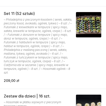
Set 11 (52 sztuki)
– Philadelphia z pieczonym łosośiem ( serek, sałata,
pieczony łosoś, avokado, ogórek, tykwa ) – 6 szt. / –
Futomaki z krewetkami w tempurze ( spicy majo,
sałata, krewetki w tempurze, ogórek, rzepa ) – 6 szt.
/ – Futomaki z dorszem w tempurze ( spicy majo,
dorsz w tempurze, ogórek, rzepa ) – 6 szt. / –
Futomaki z halibutem w tempurze ( spicy majo,
halibut w tempurze, ogórek, rzepa ) – 6 szt. / –
Philadelphia z maślaną pieczoną ( serek, sałata,
maślana, tykwa, ogórek, avokado ) – 6 szt. / –
Futomaki z tuńczykiem w tempurze ( spicy majo,
tuńczyk w tempurze, ogórek, rzepa) – 6 szt. / –
California ebi w sezamie ( spicy majo, krewetki w
tempurze, ogórek ) – 8 szt. / – Hosomaki ogórek – 8
szt.
209,00 zł
Zestaw dla dzieci | 16 szt.
– Hosomaki w płatku sojowym z pieczonym
łososiem i mango.