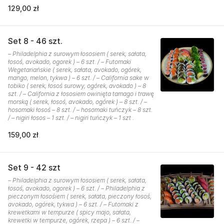
129,00 zł
Set 8 - 46 szt.
– Philadelphia z surowym łososiem ( serek, sałata,
łosoś, avokado, ogorek ) – 6 szt. / – Futomaki
Wegetariańskie ( serek, sałata, avokado, ogórek,
mango, melon, tykwa ) – 6 szt. / – California sake w
tobiko ( serek, łosoś surowy, ogórek, avokado ) – 8
szt. / – California z łososiem owinięta tamago i trawę
morską ( serek, łosoś, avokado, ogórek ) – 8 szt. / –
hosomaki łosoś – 8 szt. / – hosomaki tuńczyk – 8 szt.
/ – nigiri łosos – 1 szt. / – nigiri tuńczyk – 1 szt .
159,00 zł
Set 9 - 42 szt
– Philadelphia z surowym łososiem ( serek, sałata,
łosoś, avokado, ogorek ) – 6 szt. / – Philadelphia z
pieczonym łosośiem ( serek, sałata, pieczony łosoś,
avokado, ogórek, tykwa ) – 6 szt. / – Futomaki z
krewetkami w tempurze ( spicy majo, sałata,
krewetki w tempurze, ogórek, rzepa ) – 6 szt. / –