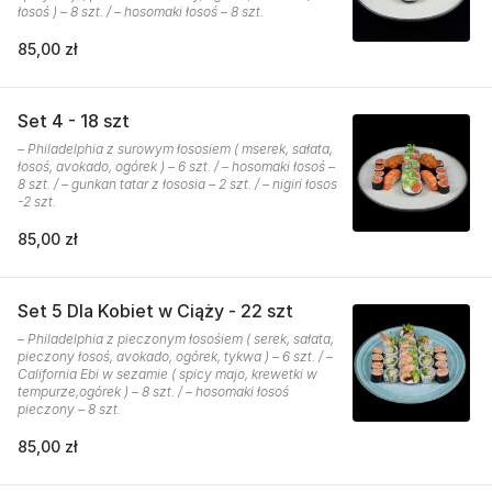
łosoś ) – 8 szt. / – hosomaki łosoś – 8 szt.
85,00 zł
Set 4 - 18 szt
– Philadelphia z surowym łososiem ( mserek, sałata,
łosoś, avokado, ogórek ) – 6 szt. / – hosomaki łosoś –
8 szt. / – gunkan tatar z łososia – 2 szt. / – nigiri łosos
-2 szt.
85,00 zł
Set 5 Dla Kobiet w Ciąży - 22 szt
– Philadelphia z pieczonym łosośiem ( serek, sałata,
pieczony łosoś, avokado, ogórek, tykwa ) – 6 szt. / –
California Ebi w sezamie ( spicy majo, krewetki w
tempurze,ogórek ) – 8 szt. / – hosomaki łosoś
pieczony – 8 szt.
85,00 zł