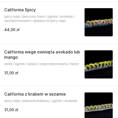
California Spicy
spicy majo / pieczony łosos / ogórek / avokado /
owinięta łososiem i opalana ze spicy majo
44,00 zł
California wege owinięta avokado lub
mango
serek / ogórek / tykwa / rzepa marynowana / melon
31,00 zł
California z krabem w sezamie
spicy majo / paluszek krabowy / ogórek / avokado
31,00 zł