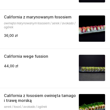
California z marynowanym łososiem
owinięta marynowanym łososiem / serek / avokado /
ogórek
36,00 zł
California wege fussion
44,00 zł
California z łososiem owinięta tamago
i trawę morską
serek / łosoś / avokado / ogórek