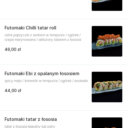
Futomaki Chilli tatar roll
ostre papryczki z serkiem w tempurze / ogórek /
rzepa marynowana / obłożony tatarem z łososia
46,00 zł
Futomaki Ebi z opalanym łososiem
spicy majo / krewetki w tempurze / ogórek / avokado
44,00 zł
Futomaki tatar z łososia
tatar z łososia łagodny lub ostry