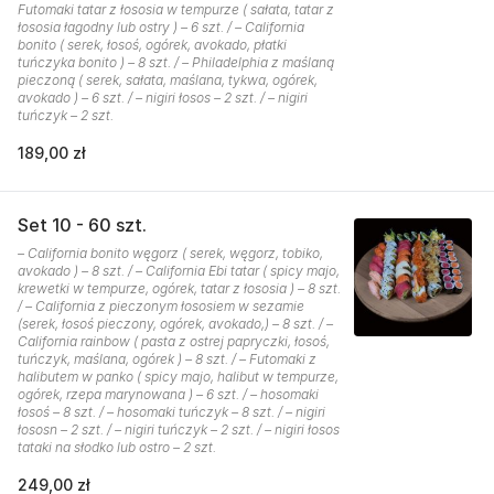
Futomaki tatar z łososia w tempurze ( sałata, tatar z
łososia łagodny lub ostry ) – 6 szt. / – California
bonito ( serek, łosoś, ogórek, avokado, płatki
tuńczyka bonito ) – 8 szt. / – Philadelphia z maślaną
pieczoną ( serek, sałata, maślana, tykwa, ogórek,
avokado ) – 6 szt. / – nigiri łosos – 2 szt. / – nigiri
tuńczyk – 2 szt.
189,00 zł
Set 10 - 60 szt.
– California bonito węgorz ( serek, węgorz, tobiko,
avokado ) – 8 szt. / – California Ebi tatar ( spicy majo,
krewetki w tempurze, ogórek, tatar z łososia ) – 8 szt.
/ – California z pieczonym łososiem w sezamie
(serek, łosoś pieczony, ogórek, avokado,) – 8 szt. / –
California rainbow ( pasta z ostrej papryczki, łosoś,
tuńczyk, maślana, ogórek ) – 8 szt. / – Futomaki z
halibutem w panko ( spicy majo, halibut w tempurze,
ogórek, rzepa marynowana ) – 6 szt. / – hosomaki
łosoś – 8 szt. / – hosomaki tuńczyk – 8 szt. / – nigiri
łososn – 2 szt. / – nigiri tuńczyk – 2 szt. / – nigiri łosos
tataki na słodko lub ostro – 2 szt.
249,00 zł