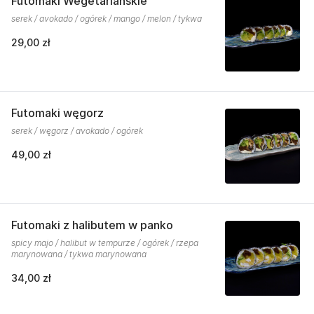
Futomaki Wegetariańskie
serek / avokado / ogórek / mango / melon / tykwa
29,00 zł
Futomaki węgorz
serek / węgorz / avokado / ogórek
49,00 zł
Futomaki z halibutem w panko
spicy majo / halibut w tempurze / ogórek / rzepa
marynowana / tykwa marynowana
34,00 zł