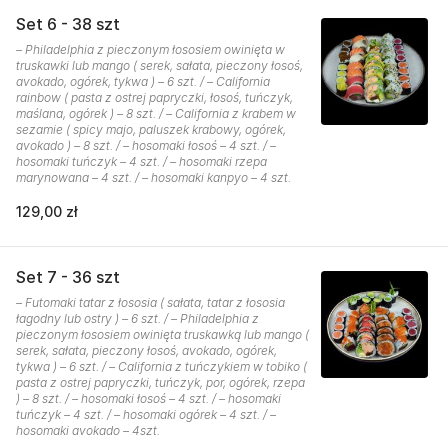
Set 6 - 38 szt
– Philadelphia z pieczonym łososiem owinięta w
truskawki lub mango ( serek, sałata, pieczony łosoś,
avokado, ogórek, tykwa ) – 6 szt. / – California
rainbow ( pasta z ostrej papryczki, łosoś, tuńczyk,
maślana, ogórek ) – 8 szt. / – California z krabem w
sezamie ( spicy majo, paluszek krabowy, ogórek,
avokado ) – 8 szt. / – hosomaki łosoś – 4 szt. / –
hosomaki tuńczyk – 4 szt. / – hosomaki rzepa
marynowana – 4 szt. / – hosomaki kanpyo – 4 szt.
129,00 zł
Set 7 - 36 szt
– Futomaki tatar z łososia ( sałata, tatar z łososia
łagodny lub ostry ) – 6 szt. / – Philadelphia z
pieczonym łososiem owinięta truskawką lub mango (
serek, sałata, pieczony łosoś, avokado, ogórek,
tykwa ) – 6 szt. / – California z tuńczykiem w tobiko (
pasta z ostrej papryczki, tuńczyk, por, ogórek, rzepa
) – 8 szt. / – hosomaki łosoś – 4 szt. / – hosomaki
tuńczyk – 4 szt. / – hosomaki ogórek – 4 szt. / –
hosomaki avokado – 4szt.