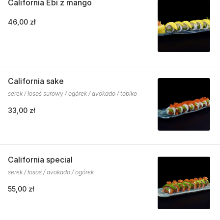
California Ebi z mango
46,00 zł
California sake
serek / łosoś surowy / ogórek / avokado / tobiko
33,00 zł
California special
serek / łosoś / avokado / ogórek
55,00 zł