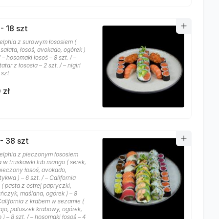
- 18 szt
delphia z surowym łososiem (
sałata, łosoś, avokado, ogórek )
 / – hosomaki łosoś – 8 szt. / –
tar z łososia – 2 szt. / – nigiri
 szt.
 zł
- 38 szt
delphia z pieczonym łososiem
a w truskawki lub mango ( serek,
 pieczony łosoś, avokado,
tykwa ) – 6 szt. / – California
( pasta z ostrej papryczki,
uńczyk, maślana, ogórek ) – 8
 California z krabem w sezamie (
ajo, paluszek krabowy, ogórek,
) – 8 szt. / – hosomaki łosoś – 4