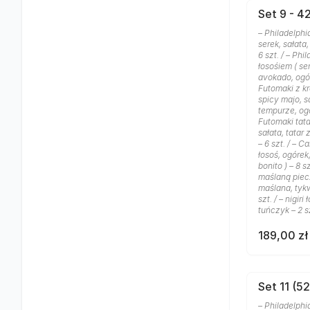
Set 9 - 42
– Philadelphi
serek, sałata,
6 szt. / – Ph
łosośiem ( se
avokado, ogóre
Futomaki z k
spicy majo, s
tempurze, ogór
Futomaki tata
sałata, tatar 
– 6 szt. / – Ca
łosoś, ogórek
bonito ) – 8 s
maślaną piecz
maślana, tykw
szt. / – nigiri 
tuńczyk – 2 s
189,00 zł
Set 11 (52
– Philadelphi