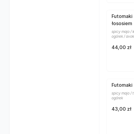
Futomaki 
łososiem
spicy majo / 
ogórek / avo
44,00 zł
Futomaki 
spicy majo / 
ogórek
43,00 zł