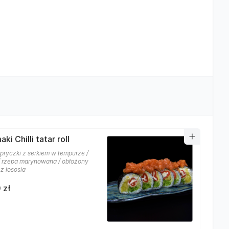
ki Chilli tatar roll
apryczki z serkiem w tempurze /
/ rzepa marynowana / obłożony
z łososia
 zł