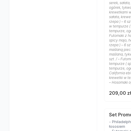
serek, sałata
ogórek, tykwa 
krewetkami w
sałata, krewe
rzepa ) – 6 s
w tempurze (
tempurze, ogór
Futomaki z h
spicy majo, h
rzepa ) – 6 sz
maślaną piecz
maślana, tykw
szt. / – Futo
tempurze ( s
tempurze, ogór
California eb
krewetki w te
– Hosomaki og
209,00 z
Set Prom
- Philadelp
łososiem