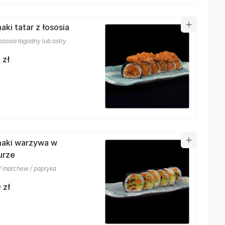
aki tatar z łososia
łososia łagodny lub ostry
 zł
aki warzywa w
urze
 / marchew / papryka
 zł