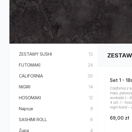
ZESTAWY SUSHI
13
ZESTAW
FUTOMAKI
24
CALIFORNIA
30
Set 1 - 18
NIGIRI
14
California z 
majo, palusz
HOSOMAKI
12
avokado ) – 8
4 szt. / – hos
nigiri łosoś – 
Napoje
9
69,00 zł
SASHIMI ROLL
6
Zupa
4