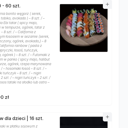
 - 60 szt.
rnia bonito węgorz ( serek,
tobiko, avokado ) – 8 szt. / –
ia Ebi tatar ( spicy majo,
 w tempurze, ogórek, tatar z
 – 8 szt. / – California z
ym łososiem w sezamie (serek,
eczony, ogórek, avokado,) – 8
 California rainbow ( pasta z
apryczki, łosoś, tuńczyk,
 ogórek ) – 8 szt. / – Futomaki z
m w panko ( spicy majo, halibut
rze, ogórek, rzepa marynowana
. / – hosomaki łosoś – 8 szt. / –
 tuńczyk – 8 szt. / – nigiri
2 szt. / – nigiri tuńczyk – 2 szt. /
 łosos tataki na słodko lub ostro –
0 zł
 dla dzieci | 16 szt.
aki w płatku sojowym z