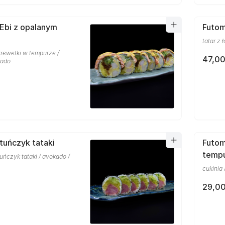
Ebi z opalanym
Futom
tatar z 
krewetki w tempurze /
47,00
kado
tuńczyk tataki
Futom
temp
tuńczyk tataki / avokado /
cukinia
29,00