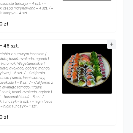
 hosomaki tuńczyk – 4 szt. / –
i rzepa marynowana – 4 szt. / –
i kanpyo – 4 szt.
0 zł
- 46 szt.
delphia z surowym łososiem (
ałata, łosoś, avokado, ogorek ) –
 – Futomaki Wegetariańskie (
sałata, avokado, ogórek, mango,
ykwa ) – 6 szt. / – California
obiko ( serek, łosoś surowy,
avokado ) – 8 szt. / – California z
m owinięta tamago i trawę
 serek, łosoś, avokado, ogórek )
 / – hosomaki łosoś – 8 szt. / –
 tuńczyk – 8 szt. / – nigiri łosos
/ – nigiri tuńczyk – 1 szt .
0 zł