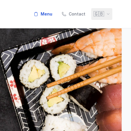
🇬🇧
menu
Contact