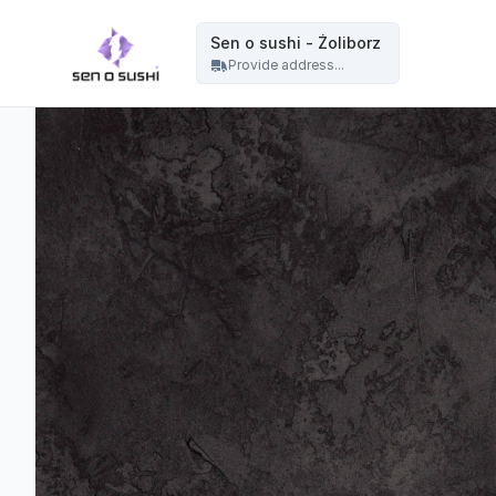
Restauracja sushi Warszawa | catering sushi na eventy, wesela i imprezy - Sen o sushi - Żoliborz
Sen o sushi - Żoliborz
Provide address...