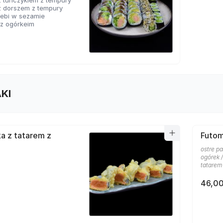
z tuńczykiem z tempury
z dorszem z tempury
a ebi w sezamie
 z ogórkeim
KI
a z tatarem z
Futoma
ostre p
ogórek 
tatarem 
46,00