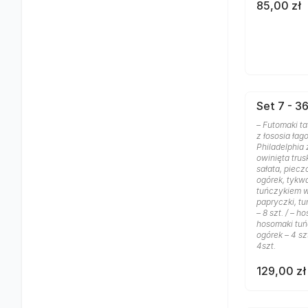
85,00 zł
Set 7 - 36
– Futomaki tat
z łososia łago
Philadelphia
owinięta trus
sałata, piecz
ogórek, tykwa 
tuńczykiem w 
papryczki, tu
– 8 szt. / – h
hosomaki tuńc
ogórek – 4 sz
4szt.
129,00 zł