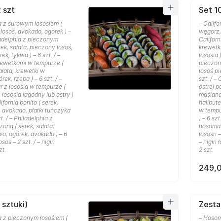
 szt
Set 10
a z surowym łososiem (
– Califo
 łosoś, avokado, ogorek ) –
węgorz, 
iladelphia z pieczonym
Californ
rek, sałata, pieczony łosoś,
krewetki
k, tykwa ) – 6 szt. / –
łososia )
rewetkami w tempurze (
pieczon
ałata, krewetki w
łosoś pi
ek, rzepa ) – 6 szt. / –
szt. / –
r z łososia w tempurze (
ostrej p
z łososia łagodny lub ostry )
maślana,
lifornia bonito ( serek,
halibute
, avokado, płatki tuńczyka
w tempu
zt. / – Philadelphia z
) – 6 szt
oną ( serek, sałata,
hosomaki
a, ogórek, avokado ) – 6
łososn – 
łosos – 2 szt. / – nigiri
– nigiri
zt.
2 szt.
249,0
 sztuki)
Zestaw
a z pieczonym łosośiem (
– Hosom