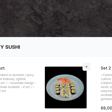
Y SUSHI
szt.
Set 2 
krabem w sezamie ( spicy
– Futom
ek krabowy, ogórek,
cukinia,
 szt. / – hosomaki mango –
Califor
omaki avokado – 4 szt. / –
serek, 
2 szt.
marynow
avokado
gomawa
69,00