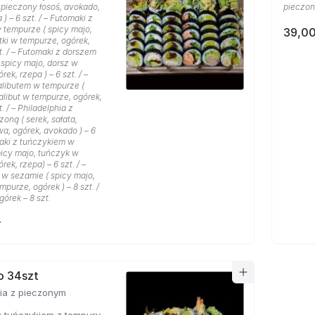
, pieczony łosoś, avokado,
pieczon
) – 6 szt. / – Futomaki z
 tempurze ( spicy majo,
39,00
tki w tempurze, ogórek,
zt. / – Futomaki z dorszem
 spicy majo, dorsz w
ek, rzepa ) – 6 szt. / –
alibutem w tempurze (
alibut w tempurze, ogórek,
t. / – Philadelphia z
oną ( serek, sałata,
a, ogórek, avokado ) – 6
maki z tuńczykiem w
picy majo, tuńczyk w
ek, rzepa) – 6 szt. / –
i w sezamie ( spicy majo,
mpurze, ogórek ) – 8 szt. /
órek – 8 szt.
ł
o 34szt
hia z pieczonym