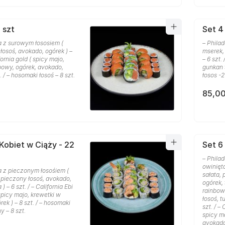
 szt
Set 4 
a z surowym łososiem (
– Phila
 łosoś, avokado, ogórek ) –
mserek, 
ifornia gold ( spicy majo,
– 6 szt.
bowy, ogórek, avokado,
gunkan ta
t. / – hosomaki łosoś – 8 szt.
łosos -2
85,00
 Kobiet w Ciąży - 22
Set 6 
– Phila
owinięt
a z pieczonym łosośiem (
sałata,
, pieczony łosoś, avokado,
ogórek, 
) – 6 szt. / – California Ebi
rainbow 
picy majo, krewetki w
łosoś, t
ek ) – 8 szt. / – hosomaki
szt. / –
y – 8 szt.
spicy m
avokado 