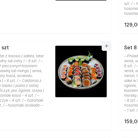
szt. / –
hosomak
hosomak
129,0
 szt
Set 8 
ar z łososia ( sałata, tatar
– Phila
dny lub ostry ) – 6 szt. / –
serek, s
 z pieczonym łososiem
6 szt. /
kawką lub mango ( serek,
serek, 
ony łosoś, avokado,
melon, t
) – 6 szt. / – California z
sake w t
tobiko ( pasta z ostrej
ogórek, 
ńczyk, por, ogórek, rzepa )
łososie
osomaki łosoś – 4 szt. / –
morską (
zyk – 4 szt. / – hosomaki
– 8 szt.
t. / – hosomaki avokado –
hosomaki
– 1 szt. 
159,0