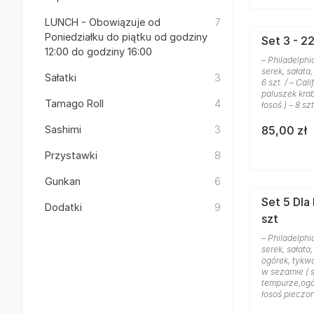
LUNCH - Obowiązuje od
7
Poniedziałku do piątku od godziny
Set 3 - 22
12:00 do godziny 16:00
– Philadelphi
serek, sałata,
Sałatki
3
6 szt. / – Cal
paluszek kra
Tamago Roll
4
łosoś ) – 8 sz
Sashimi
3
85,00 zł
Przystawki
8
Gunkan
6
Set 5 Dla
Dodatki
9
szt
– Philadelphi
serek, sałata
ogórek, tykwa 
w sezamie ( s
tempurze,ogór
łosoś pieczon