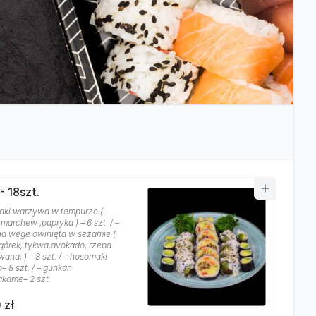
- 18szt.
aki warzywa w tempurze (
 marchew ,papryka ) – 6 szt. / –
nia wege owinięta w sezamie (
ogórek, tykwa,avokado, rzepa
ana, ) – 8 szt. / – hosomaki
– 8 szt. / – gunkan
kame– 2 szt.
 zł