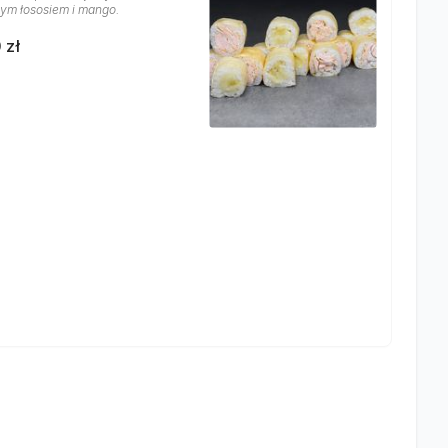
ym łososiem i mango.
 zł