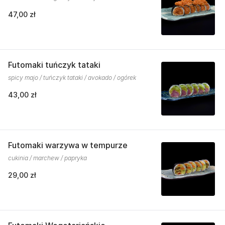
47,00 zł
Futomaki tuńczyk tataki
spicy majo / tuńczyk tataki / avokado / ogórek
43,00 zł
Futomaki warzywa w tempurze
cukinia / marchew / papryka
29,00 zł