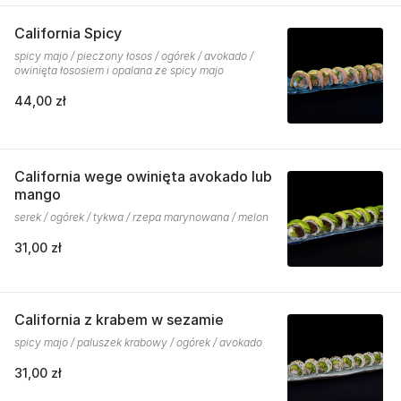
California Spicy
spicy majo / pieczony łosos / ogórek / avokado /
owinięta łososiem i opalana ze spicy majo
44,00 zł
California wege owinięta avokado lub
mango
serek / ogórek / tykwa / rzepa marynowana / melon
31,00 zł
California z krabem w sezamie
spicy majo / paluszek krabowy / ogórek / avokado
31,00 zł