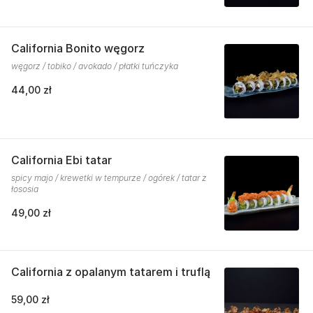
California Bonito węgorz
węgorz / tobiko / avokado / płatki tuńczyka
44,00 zł
California Ebi tatar
spicy majo / krewetki w tempurze / ogórek / tatar z
łososia
49,00 zł
California z opalanym tatarem i truflą
59,00 zł