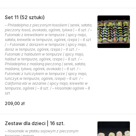
Set 11 (52 sztuki)
– Philadelphia z pieczonym łosośiem ( serek, sałata,
pieczony łosoś, avokado, ogórek, tykwa ) – 6 szt. / –
Futomaki z krewetkami w tempurze ( spicy majo,
sałata, krewetki w tempurze, ogórek, rzepa ) – 6 szt.
/ – Futomaki z dorszem w tempurze ( spicy majo,
dorsz w tempurze, ogórek, rzepa ) – 6 szt. / –
Futomaki z halibutem w tempurze ( spicy majo,
halibut w tempurze, ogórek, rzepa ) – 6 szt. / –
Philadelphia z maślaną pieczoną ( serek, sałata,
maślana, tykwa, ogórek, avokado ) – 6 szt. / –
Futomaki z tuńczykiem w tempurze ( spicy majo,
tuńczyk w tempurze, ogórek, rzepa) – 6 szt. / –
California ebi w sezamie ( spicy majo, krewetki w
tempurze, ogórek ) – 8 szt. / – Hosomaki ogórek – 8
szt.
209,00 zł
Zestaw dla dzieci | 16 szt.
– Hosomaki w płatku sojowym z pieczonym
łososiem i mango.