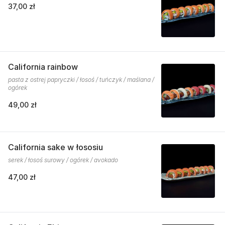
37,00 zł
California rainbow
pasta z ostrej papryczki / łosoś / tuńczyk / maślana /
ogórek
49,00 zł
California sake w łososiu
serek / łosoś surowy / ogórek / avokado
47,00 zł