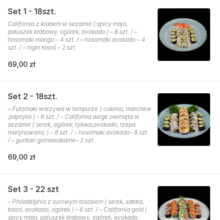
Set 1 - 18szt.
California z krabem w sezamie ( spicy majo,
paluszek krabowy, ogórek, avokado ) – 8 szt. / –
hosomaki mango – 4 szt. / – hosomaki avokado – 4
szt. / – nigiri łosoś – 2 szt.
69,00 zł
Set 2 - 18szt.
– Futomaki warzywa w tempurze ( cukinia, marchew
,papryka ) – 6 szt. / – California wege owinięta w
sezamie ( serek, ogórek, tykwa,avokado, rzepa
marynowana, ) – 8 szt. / – hosomaki avokado– 8 szt.
/ – gunkan gomawakame– 2 szt.
69,00 zł
Set 3 - 22 szt
– Philadelphia z surowym łososiem ( serek, sałata,
łosoś, avokado, ogórek ) – 6 szt. / – California gold (
spicy majo, paluszek krabowy, ogórek, avokado,