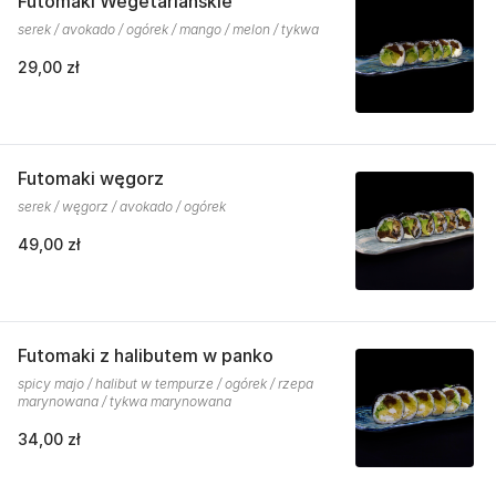
Futomaki Wegetariańskie
serek / avokado / ogórek / mango / melon / tykwa
29,00 zł
Futomaki węgorz
serek / węgorz / avokado / ogórek
49,00 zł
Futomaki z halibutem w panko
spicy majo / halibut w tempurze / ogórek / rzepa
marynowana / tykwa marynowana
34,00 zł