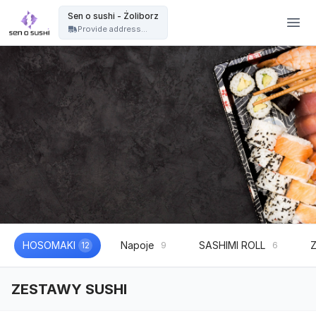
Restauracja sushi Warszawa | catering sushi na eventy, wesela i imprezy - Sen o sushi - Żoliborz
Sen o sushi - Żoliborz
Provide address...
HOSOMAKI
Napoje
SASHIMI ROLL
12
9
6
ZESTAWY SUSHI