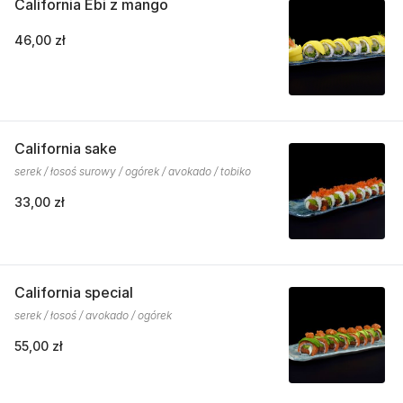
California Ebi z mango
46,00 zł
California sake
serek / łosoś surowy / ogórek / avokado / tobiko
33,00 zł
California special
serek / łosoś / avokado / ogórek
55,00 zł