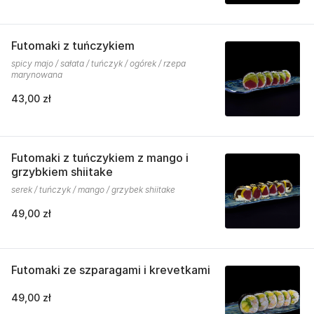
Futomaki z tuńczykiem
spicy majo / sałata / tuńczyk / ogórek / rzepa
marynowana
43,00 zł
Futomaki z tuńczykiem z mango i
grzybkiem shiitake
serek / tuńczyk / mango / grzybek shiitake
49,00 zł
Futomaki ze szparagami i krevetkami
49,00 zł