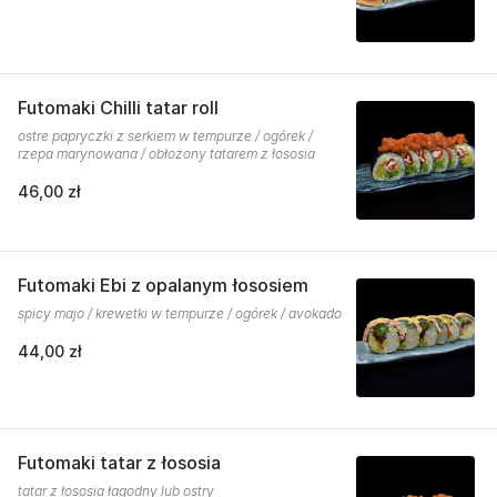
Futomaki Chilli tatar roll
ostre papryczki z serkiem w tempurze / ogórek /
rzepa marynowana / obłożony tatarem z łososia
46,00 zł
Futomaki Ebi z opalanym łososiem
spicy majo / krewetki w tempurze / ogórek / avokado
44,00 zł
Futomaki tatar z łososia
tatar z łososia łagodny lub ostry