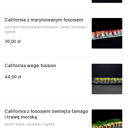
California z marynowanym łososiem
owinięta marynowanym łososiem / serek / avokado /
ogórek
36,00 zł
California wege fussion
44,00 zł
California z łososiem owinięta tamago
i trawę morską
serek / łosoś / avokado / ogórek