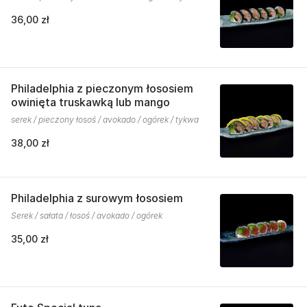
36,00 zł
Philadelphia z pieczonym łososiem
owinięta truskawką lub mango
serek / pieczony łosoś / avokado / ogórek / tykwa
38,00 zł
Philadelphia z surowym łososiem
Serek / sałata / łosoś / avokado / ogórek
35,00 zł