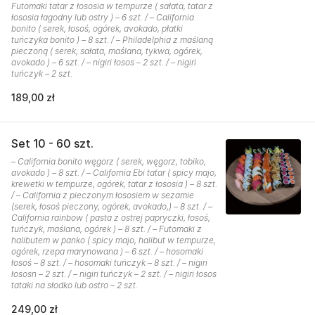
Futomaki tatar z łososia w tempurze ( sałata, tatar z
łososia łagodny lub ostry ) – 6 szt. / – California
bonito ( serek, łosoś, ogórek, avokado, płatki
tuńczyka bonito ) – 8 szt. / – Philadelphia z maślaną
pieczoną ( serek, sałata, maślana, tykwa, ogórek,
avokado ) – 6 szt. / – nigiri łosos – 2 szt. / – nigiri
tuńczyk – 2 szt.
189,00 zł
Set 10 - 60 szt.
– California bonito węgorz ( serek, węgorz, tobiko,
avokado ) – 8 szt. / – California Ebi tatar ( spicy majo,
krewetki w tempurze, ogórek, tatar z łososia ) – 8 szt.
/ – California z pieczonym łososiem w sezamie
(serek, łosoś pieczony, ogórek, avokado,) – 8 szt. / –
California rainbow ( pasta z ostrej papryczki, łosoś,
tuńczyk, maślana, ogórek ) – 8 szt. / – Futomaki z
halibutem w panko ( spicy majo, halibut w tempurze,
ogórek, rzepa marynowana ) – 6 szt. / – hosomaki
łosoś – 8 szt. / – hosomaki tuńczyk – 8 szt. / – nigiri
łososn – 2 szt. / – nigiri tuńczyk – 2 szt. / – nigiri łosos
tataki na słodko lub ostro – 2 szt.
249,00 zł