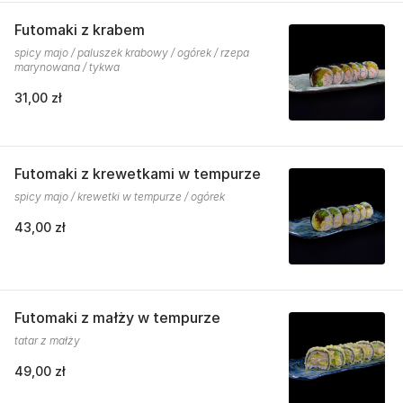
Futomaki z krabem
spicy majo / paluszek krabowy / ogórek / rzepa
marynowana / tykwa
31,00 zł
Futomaki z krewetkami w tempurze
spicy majo / krewetki w tempurze / ogórek
43,00 zł
Futomaki z małży w tempurze
tatar z małży
49,00 zł