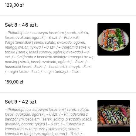
129,00 zł
Set 8 - 46 szt.
– Philadelphia z surowym łososiem ( serek, sałata,
łosoś, avokado, ogorek ) – 6 szt. / – Futomaki
Wegetariańskie ( serek, sałata, avokado, ogórek,
mango, melon, tykwa ) – 6 szt. / – California sake w
tobiko ( serek, łosoś surowy, ogórek, avokado ) – 8
szt. / – California z łososiem owinięta tamago i trawę
morską ( serek, łosoś, avokado, ogórek ) – 8 szt. / –
hosomaki łosoś – 8 szt. / – hosomaki tuńczyk – 8 szt.
/ – nigiri łosos – 1 szt. / – nigiri tuńczyk – 1 szt .
159,00 zł
Set 9 - 42 szt
– Philadelphia z surowym łososiem ( serek, sałata,
łosoś, avokado, ogorek ) – 6 szt. / – Philadelphia z
pieczonym łosośiem ( serek, sałata, pieczony łosoś,
avokado, ogórek, tykwa ) – 6 szt. / – Futomaki z
krewetkami w tempurze ( spicy majo, sałata,
krewetki w tempurze, ogórek, rzepa ) – 6 szt. / –