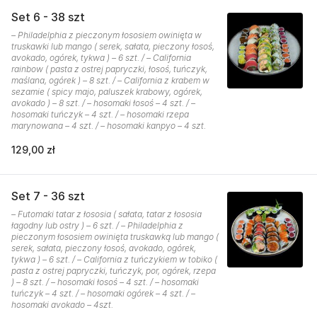
Set 6 - 38 szt
– Philadelphia z pieczonym łososiem owinięta w
truskawki lub mango ( serek, sałata, pieczony łosoś,
avokado, ogórek, tykwa ) – 6 szt. / – California
rainbow ( pasta z ostrej papryczki, łosoś, tuńczyk,
maślana, ogórek ) – 8 szt. / – California z krabem w
sezamie ( spicy majo, paluszek krabowy, ogórek,
avokado ) – 8 szt. / – hosomaki łosoś – 4 szt. / –
hosomaki tuńczyk – 4 szt. / – hosomaki rzepa
marynowana – 4 szt. / – hosomaki kanpyo – 4 szt.
129,00 zł
Set 7 - 36 szt
– Futomaki tatar z łososia ( sałata, tatar z łososia
łagodny lub ostry ) – 6 szt. / – Philadelphia z
pieczonym łososiem owinięta truskawką lub mango (
serek, sałata, pieczony łosoś, avokado, ogórek,
tykwa ) – 6 szt. / – California z tuńczykiem w tobiko (
pasta z ostrej papryczki, tuńczyk, por, ogórek, rzepa
) – 8 szt. / – hosomaki łosoś – 4 szt. / – hosomaki
tuńczyk – 4 szt. / – hosomaki ogórek – 4 szt. / –
hosomaki avokado – 4szt.