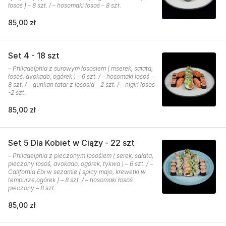
łosoś ) – 8 szt. / – hosomaki łosoś – 8 szt.
85,00 zł
Set 4 - 18 szt
– Philadelphia z surowym łososiem ( mserek, sałata,
łosoś, avokado, ogórek ) – 6 szt. / – hosomaki łosoś –
8 szt. / – gunkan tatar z łososia – 2 szt. / – nigiri łosos
-2 szt.
85,00 zł
Set 5 Dla Kobiet w Ciąży - 22 szt
– Philadelphia z pieczonym łosośiem ( serek, sałata,
pieczony łosoś, avokado, ogórek, tykwa ) – 6 szt. / –
California Ebi w sezamie ( spicy majo, krewetki w
tempurze,ogórek ) – 8 szt. / – hosomaki łosoś
pieczony – 8 szt.
85,00 zł