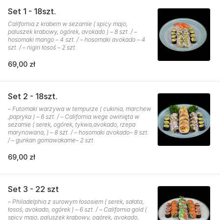
Set 1 - 18szt.
California z krabem w sezamie ( spicy majo,
paluszek krabowy, ogórek, avokado ) – 8 szt. / –
hosomaki mango – 4 szt. / – hosomaki avokado – 4
szt. / – nigiri łosoś – 2 szt.
69,00 zł
Set 2 - 18szt.
– Futomaki warzywa w tempurze ( cukinia, marchew
,papryka ) – 6 szt. / – California wege owinięta w
sezamie ( serek, ogórek, tykwa,avokado, rzepa
marynowana, ) – 8 szt. / – hosomaki avokado– 8 szt.
/ – gunkan gomawakame– 2 szt.
69,00 zł
Set 3 - 22 szt
– Philadelphia z surowym łososiem ( serek, sałata,
łosoś, avokado, ogórek ) – 6 szt. / – California gold (
spicy majo, paluszek krabowy, ogórek, avokado,