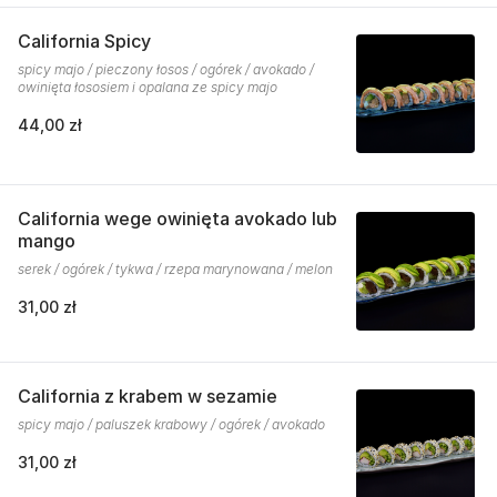
California Spicy
spicy majo / pieczony łosos / ogórek / avokado /
owinięta łososiem i opalana ze spicy majo
44,00 zł
California wege owinięta avokado lub
mango
serek / ogórek / tykwa / rzepa marynowana / melon
31,00 zł
California z krabem w sezamie
spicy majo / paluszek krabowy / ogórek / avokado
31,00 zł