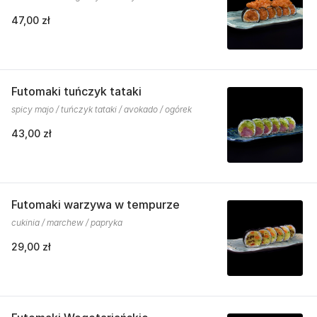
47,00 zł
Futomaki tuńczyk tataki
spicy majo / tuńczyk tataki / avokado / ogórek
43,00 zł
Futomaki warzywa w tempurze
cukinia / marchew / papryka
29,00 zł