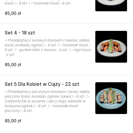
łosoś ) – 8 szt. / – hosomaki łosoś – 8 szt.
85,00 zł
Set 4 - 18 szt
– Philadelphia z surowym łososiem ( mserek, sałata,
łosoś, avokado, ogórek ) – 6 szt. / – hosomaki łosoś –
8 szt. / – gunkan tatar z łososia – 2 szt. / – nigiri łosos
-2 szt.
85,00 zł
Set 5 Dla Kobiet w Ciąży - 22 szt
– Philadelphia z pieczonym łosośiem ( serek, sałata,
pieczony łosoś, avokado, ogórek, tykwa ) – 6 szt. / –
California Ebi w sezamie ( spicy majo, krewetki w
tempurze,ogórek ) – 8 szt. / – hosomaki łosoś
pieczony – 8 szt.
85,00 zł