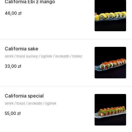
California Ebi z mango
46,00 zł
California sake
serek / łosoś surowy / ogórek / avokado / tobiko
33,00 zł
California special
serek / łosoś / avokado / ogórek
55,00 zł