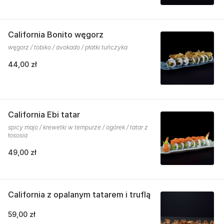
California Bonito węgorz
węgorz / tobiko / avokado / płatki tuńczyka
44,00 zł
California Ebi tatar
spicy majo / krewetki w tempurze / ogórek / tatar z
łososia
49,00 zł
California z opalanym tatarem i truflą
59,00 zł