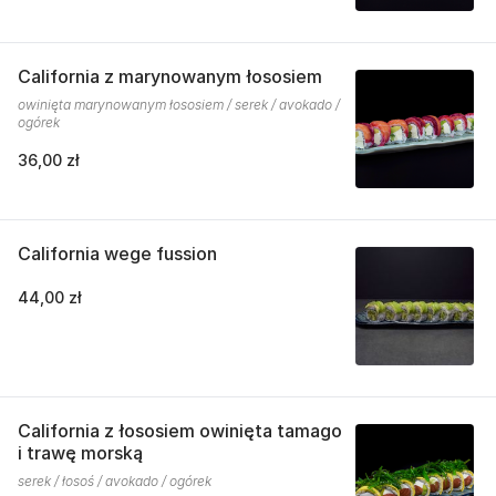
California z marynowanym łososiem
owinięta marynowanym łososiem / serek / avokado /
ogórek
36,00 zł
California wege fussion
44,00 zł
California z łososiem owinięta tamago
i trawę morską
serek / łosoś / avokado / ogórek