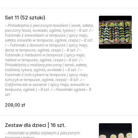
Set 11 (52 sztuki)
– Philadelphia z pieczonym łosośiem ( serek, sałata,
pieczony łosoś, avokado, ogórek, tykwa ) – 6 szt. / –
Futomaki z krewetkami w tempurze ( spicy majo,
sałata, krewetki w tempurze, ogórek, rzepa ) – 6 szt.
/ – Futomaki z dorszem w tempurze ( spicy majo,
dorsz w tempurze, ogórek, rzepa ) – 6 szt. / –
Futomaki z halibutem w tempurze ( spicy majo,
halibut w tempurze, ogórek, rzepa ) – 6 szt. / –
Philadelphia z maślaną pieczoną ( serek, sałata,
maślana, tykwa, ogórek, avokado ) – 6 szt. / –
Futomaki z tuńczykiem w tempurze ( spicy majo,
tuńczyk w tempurze, ogórek, rzepa) – 6 szt. / –
California ebi w sezamie ( spicy majo, krewetki w
tempurze, ogórek ) – 8 szt. / – Hosomaki ogórek – 8
szt.
209,00 zł
Zestaw dla dzieci | 16 szt.
– Hosomaki w płatku sojowym z pieczonym
łososiem i mango.