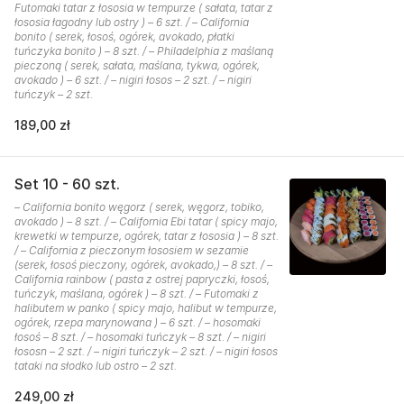
Futomaki tatar z łososia w tempurze ( sałata, tatar z
łososia łagodny lub ostry ) – 6 szt. / – California
bonito ( serek, łosoś, ogórek, avokado, płatki
tuńczyka bonito ) – 8 szt. / – Philadelphia z maślaną
pieczoną ( serek, sałata, maślana, tykwa, ogórek,
avokado ) – 6 szt. / – nigiri łosos – 2 szt. / – nigiri
tuńczyk – 2 szt.
189,00 zł
Set 10 - 60 szt.
– California bonito węgorz ( serek, węgorz, tobiko,
avokado ) – 8 szt. / – California Ebi tatar ( spicy majo,
krewetki w tempurze, ogórek, tatar z łososia ) – 8 szt.
/ – California z pieczonym łososiem w sezamie
(serek, łosoś pieczony, ogórek, avokado,) – 8 szt. / –
California rainbow ( pasta z ostrej papryczki, łosoś,
tuńczyk, maślana, ogórek ) – 8 szt. / – Futomaki z
halibutem w panko ( spicy majo, halibut w tempurze,
ogórek, rzepa marynowana ) – 6 szt. / – hosomaki
łosoś – 8 szt. / – hosomaki tuńczyk – 8 szt. / – nigiri
łososn – 2 szt. / – nigiri tuńczyk – 2 szt. / – nigiri łosos
tataki na słodko lub ostro – 2 szt.
249,00 zł