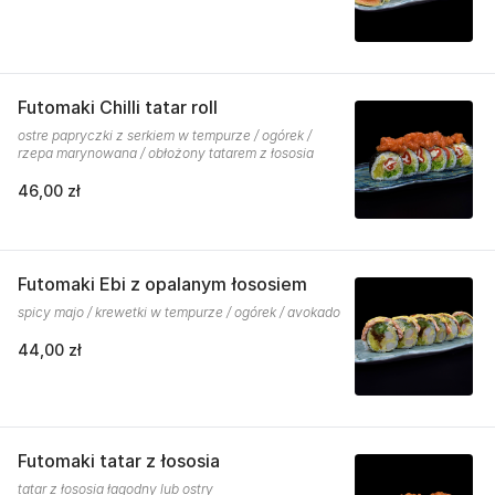
Futomaki Chilli tatar roll
ostre papryczki z serkiem w tempurze / ogórek /
rzepa marynowana / obłożony tatarem z łososia
46,00 zł
Futomaki Ebi z opalanym łososiem
spicy majo / krewetki w tempurze / ogórek / avokado
44,00 zł
Futomaki tatar z łososia
tatar z łososia łagodny lub ostry