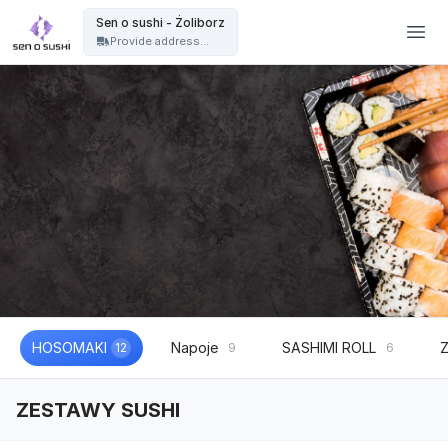
Restauracja sushi Warszawa | catering sushi na eventy, wesela i imprezy - Sen o sushi - Żoliborz
Sen o sushi - Żoliborz
Provide address...
HOSOMAKI
Napoje
SASHIMI ROLL
12
9
6
ZESTAWY SUSHI