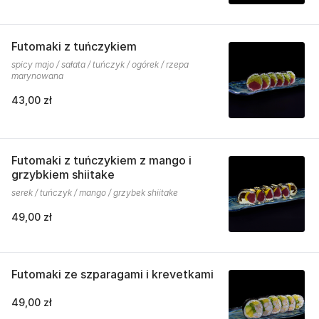
Futomaki z tuńczykiem
spicy majo / sałata / tuńczyk / ogórek / rzepa
marynowana
43,00 zł
Futomaki z tuńczykiem z mango i
grzybkiem shiitake
serek / tuńczyk / mango / grzybek shiitake
49,00 zł
Futomaki ze szparagami i krevetkami
49,00 zł