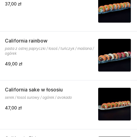
37,00 zł
California rainbow
pasta z ostrej papryczki / łosoś / tuńczyk / maślana /
ogórek
49,00 zł
California sake w łososiu
serek / łosoś surowy / ogórek / avokado
47,00 zł