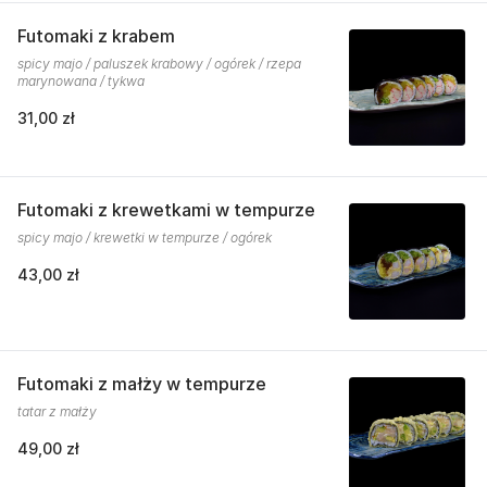
Futomaki z krabem
spicy majo / paluszek krabowy / ogórek / rzepa
marynowana / tykwa
31,00 zł
Futomaki z krewetkami w tempurze
spicy majo / krewetki w tempurze / ogórek
43,00 zł
Futomaki z małży w tempurze
tatar z małży
49,00 zł