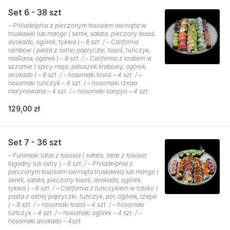
Set 6 - 38 szt
– Philadelphia z pieczonym łososiem owinięta w
truskawki lub mango ( serek, sałata, pieczony łosoś,
avokado, ogórek, tykwa ) – 6 szt. / – California
rainbow ( pasta z ostrej papryczki, łosoś, tuńczyk,
maślana, ogórek ) – 8 szt. / – California z krabem w
sezamie ( spicy majo, paluszek krabowy, ogórek,
avokado ) – 8 szt. / – hosomaki łosoś – 4 szt. / –
hosomaki tuńczyk – 4 szt. / – hosomaki rzepa
marynowana – 4 szt. / – hosomaki kanpyo – 4 szt.
129,00 zł
Set 7 - 36 szt
– Futomaki tatar z łososia ( sałata, tatar z łososia
łagodny lub ostry ) – 6 szt. / – Philadelphia z
pieczonym łososiem owinięta truskawką lub mango (
serek, sałata, pieczony łosoś, avokado, ogórek,
tykwa ) – 6 szt. / – California z tuńczykiem w tobiko (
pasta z ostrej papryczki, tuńczyk, por, ogórek, rzepa
) – 8 szt. / – hosomaki łosoś – 4 szt. / – hosomaki
tuńczyk – 4 szt. / – hosomaki ogórek – 4 szt. / –
hosomaki avokado – 4szt.