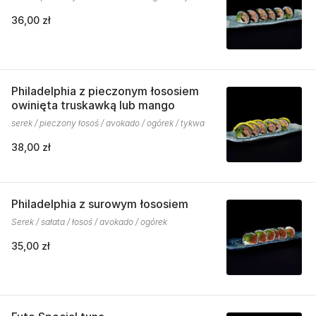
36,00 zł
Philadelphia z pieczonym łososiem
owinięta truskawką lub mango
serek / pieczony łosoś / avokado / ogórek / tykwa
38,00 zł
Philadelphia z surowym łososiem
Serek / sałata / łosoś / avokado / ogórek
35,00 zł