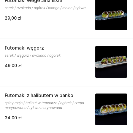
Futomaki Wegetariańskie
serek / avokado / ogórek / mango / melon / tykwa
29,00 zł
Futomaki węgorz
serek / węgorz / avokado / ogórek
49,00 zł
Futomaki z halibutem w panko
spicy majo / halibut w tempurze / ogórek / rzepa
marynowana / tykwa marynowana
34,00 zł