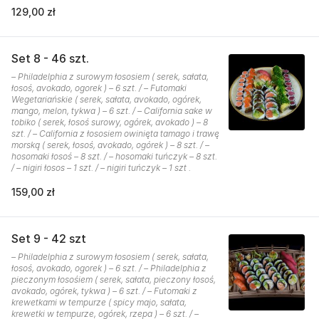
129,00 zł
Set 8 - 46 szt.
– Philadelphia z surowym łososiem ( serek, sałata,
łosoś, avokado, ogorek ) – 6 szt. / – Futomaki
Wegetariańskie ( serek, sałata, avokado, ogórek,
mango, melon, tykwa ) – 6 szt. / – California sake w
tobiko ( serek, łosoś surowy, ogórek, avokado ) – 8
szt. / – California z łososiem owinięta tamago i trawę
morską ( serek, łosoś, avokado, ogórek ) – 8 szt. / –
hosomaki łosoś – 8 szt. / – hosomaki tuńczyk – 8 szt.
/ – nigiri łosos – 1 szt. / – nigiri tuńczyk – 1 szt .
159,00 zł
Set 9 - 42 szt
– Philadelphia z surowym łososiem ( serek, sałata,
łosoś, avokado, ogorek ) – 6 szt. / – Philadelphia z
pieczonym łosośiem ( serek, sałata, pieczony łosoś,
avokado, ogórek, tykwa ) – 6 szt. / – Futomaki z
krewetkami w tempurze ( spicy majo, sałata,
krewetki w tempurze, ogórek, rzepa ) – 6 szt. / –