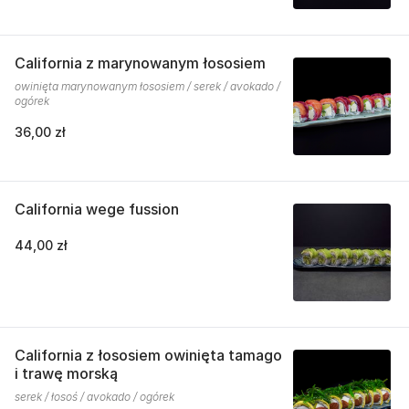
California z marynowanym łososiem
owinięta marynowanym łososiem / serek / avokado /
ogórek
36,00 zł
California wege fussion
44,00 zł
California z łososiem owinięta tamago
i trawę morską
serek / łosoś / avokado / ogórek