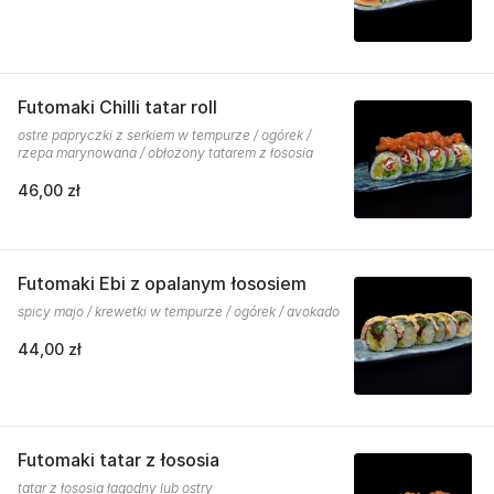
Futomaki Chilli tatar roll
ostre papryczki z serkiem w tempurze / ogórek /
rzepa marynowana / obłożony tatarem z łososia
46,00 zł
Futomaki Ebi z opalanym łososiem
spicy majo / krewetki w tempurze / ogórek / avokado
44,00 zł
Futomaki tatar z łososia
tatar z łososia łagodny lub ostry