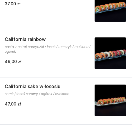
37,00 zł
California rainbow
pasta z ostrej papryczki / łosoś / tuńczyk / maślana /
ogórek
49,00 zł
California sake w łososiu
serek / łosoś surowy / ogórek / avokado
47,00 zł