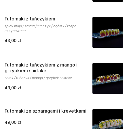
Futomaki z tuńczykiem
spicy majo / sałata / tuńczyk / ogórek / rzepa
marynowana
43,00 zł
Futomaki z tuńczykiem z mango i
grzybkiem shiitake
serek / tuńczyk / mango / grzybek shiitake
49,00 zł
Futomaki ze szparagami i krevetkami
49,00 zł