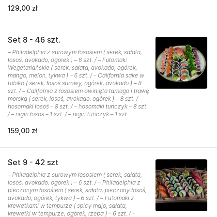
129,00 zł
Set 8 - 46 szt.
– Philadelphia z surowym łososiem ( serek, sałata,
łosoś, avokado, ogorek ) – 6 szt. / – Futomaki
Wegetariańskie ( serek, sałata, avokado, ogórek,
mango, melon, tykwa ) – 6 szt. / – California sake w
tobiko ( serek, łosoś surowy, ogórek, avokado ) – 8
szt. / – California z łososiem owinięta tamago i trawę
morską ( serek, łosoś, avokado, ogórek ) – 8 szt. / –
hosomaki łosoś – 8 szt. / – hosomaki tuńczyk – 8 szt.
/ – nigiri łosos – 1 szt. / – nigiri tuńczyk – 1 szt .
159,00 zł
Set 9 - 42 szt
– Philadelphia z surowym łososiem ( serek, sałata,
łosoś, avokado, ogorek ) – 6 szt. / – Philadelphia z
pieczonym łosośiem ( serek, sałata, pieczony łosoś,
avokado, ogórek, tykwa ) – 6 szt. / – Futomaki z
krewetkami w tempurze ( spicy majo, sałata,
krewetki w tempurze, ogórek, rzepa ) – 6 szt. / –