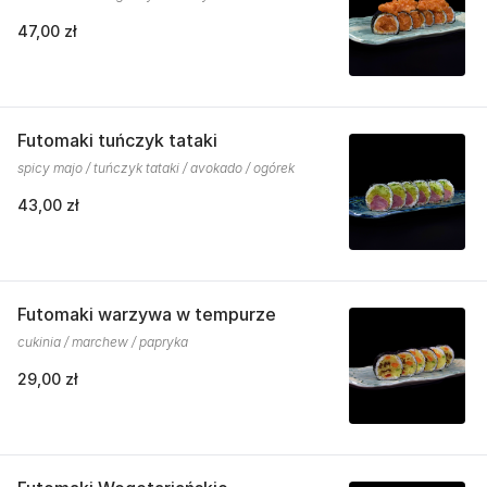
47,00 zł
Futomaki tuńczyk tataki
spicy majo / tuńczyk tataki / avokado / ogórek
43,00 zł
Futomaki warzywa w tempurze
cukinia / marchew / papryka
29,00 zł