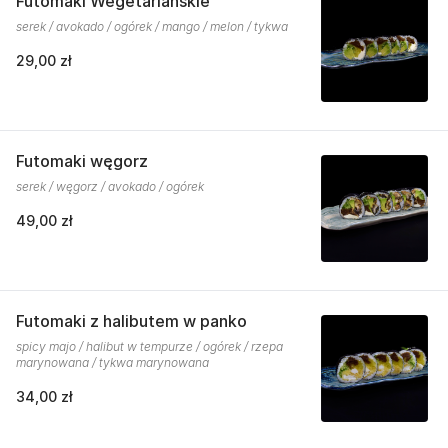
Futomaki Wegetariańskie
serek / avokado / ogórek / mango / melon / tykwa
29,00 zł
Futomaki węgorz
serek / węgorz / avokado / ogórek
49,00 zł
Futomaki z halibutem w panko
spicy majo / halibut w tempurze / ogórek / rzepa
marynowana / tykwa marynowana
34,00 zł