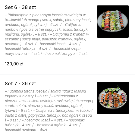
Set 6 - 38 szt
– Philadelphia z pieczonym łososiem owinięta w
truskawki lub mango ( serek, sałata, pieczony łosoś,
avokado, ogórek, tykwa ) – 6 szt. / – California
rainbow ( pasta z ostrej papryczki, łosoś, tuńczyk,
maślana, ogórek ) – 8 szt. / – California z krabem w
sezamie ( spicy majo, paluszek krabowy, ogórek,
avokado ) – 8 szt. / – hosomaki łosoś – 4 szt. / –
hosomaki tuńczyk – 4 szt. / – hosomaki rzepa
marynowana – 4 szt. / – hosomaki kanpyo – 4 szt.
129,00 zł
Set 7 - 36 szt
– Futomaki tatar z łososia ( sałata, tatar z łososia
łagodny lub ostry ) – 6 szt. / – Philadelphia z
pieczonym łososiem owinięta truskawką lub mango (
serek, sałata, pieczony łosoś, avokado, ogórek,
tykwa ) – 6 szt. / – California z tuńczykiem w tobiko (
pasta z ostrej papryczki, tuńczyk, por, ogórek, rzepa
) – 8 szt. / – hosomaki łosoś – 4 szt. / – hosomaki
tuńczyk – 4 szt. / – hosomaki ogórek – 4 szt. / –
hosomaki avokado – 4szt.