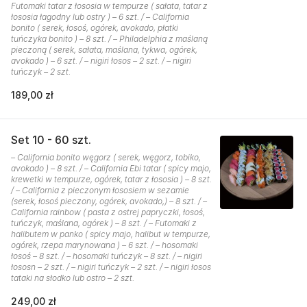
Futomaki tatar z łososia w tempurze ( sałata, tatar z
łososia łagodny lub ostry ) – 6 szt. / – California
bonito ( serek, łosoś, ogórek, avokado, płatki
tuńczyka bonito ) – 8 szt. / – Philadelphia z maślaną
pieczoną ( serek, sałata, maślana, tykwa, ogórek,
avokado ) – 6 szt. / – nigiri łosos – 2 szt. / – nigiri
tuńczyk – 2 szt.
189,00 zł
Set 10 - 60 szt.
– California bonito węgorz ( serek, węgorz, tobiko,
avokado ) – 8 szt. / – California Ebi tatar ( spicy majo,
krewetki w tempurze, ogórek, tatar z łososia ) – 8 szt.
/ – California z pieczonym łososiem w sezamie
(serek, łosoś pieczony, ogórek, avokado,) – 8 szt. / –
California rainbow ( pasta z ostrej papryczki, łosoś,
tuńczyk, maślana, ogórek ) – 8 szt. / – Futomaki z
halibutem w panko ( spicy majo, halibut w tempurze,
ogórek, rzepa marynowana ) – 6 szt. / – hosomaki
łosoś – 8 szt. / – hosomaki tuńczyk – 8 szt. / – nigiri
łososn – 2 szt. / – nigiri tuńczyk – 2 szt. / – nigiri łosos
tataki na słodko lub ostro – 2 szt.
249,00 zł