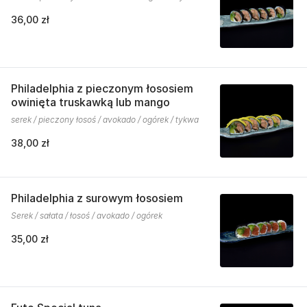
36,00 zł
Philadelphia z pieczonym łososiem
owinięta truskawką lub mango
serek / pieczony łosoś / avokado / ogórek / tykwa
38,00 zł
Philadelphia z surowym łososiem
Serek / sałata / łosoś / avokado / ogórek
35,00 zł