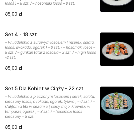
łosoś ) – 8 szt. / – hosomaki łosoś – 8 szt.
85,00 zł
Set 4 - 18 szt
– Philadelphia z surowym łososiem ( mserek, sałata,
łosoś, avokado, ogórek ) – 6 szt. / – hosomaki łosoś –
8 szt. / – gunkan tatar z łososia – 2 szt. / – nigiri łosos
-2 szt.
85,00 zł
Set 5 Dla Kobiet w Ciąży - 22 szt
– Philadelphia z pieczonym łosośiem ( serek, sałata,
pieczony łosoś, avokado, ogórek, tykwa ) – 6 szt. / –
California Ebi w sezamie ( spicy majo, krewetki w
tempurze,ogórek ) – 8 szt. / – hosomaki łosoś
pieczony – 8 szt.
85,00 zł