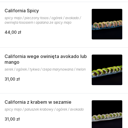
California Spicy
spicy majo / pieczony łosos / ogórek / avokado /
owinięta łososiem i opalana ze spicy majo
44,00 zł
California wege owinięta avokado lub
mango
serek / ogórek / tykwa / rzepa marynowana / melon
31,00 zł
California z krabem w sezamie
spicy majo / paluszek krabowy / ogórek / avokado
31,00 zł