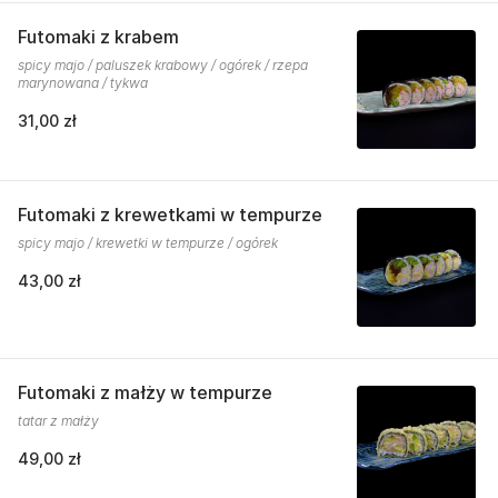
Futomaki z krabem
spicy majo / paluszek krabowy / ogórek / rzepa
marynowana / tykwa
31,00 zł
Futomaki z krewetkami w tempurze
spicy majo / krewetki w tempurze / ogórek
43,00 zł
Futomaki z małży w tempurze
tatar z małży
49,00 zł