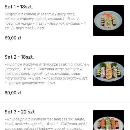
Set 1 - 18szt.
California z krabem w sezamie ( spicy majo,
paluszek krabowy, ogórek, avokado ) – 8 szt. / –
hosomaki mango – 4 szt. / – hosomaki avokado – 4
szt. / – nigiri łosoś – 2 szt.
69,00 zł
Set 2 - 18szt.
– Futomaki warzywa w tempurze ( cukinia, marchew
,papryka ) – 6 szt. / – California wege owinięta w
sezamie ( serek, ogórek, tykwa,avokado, rzepa
marynowana, ) – 8 szt. / – hosomaki avokado– 8 szt.
/ – gunkan gomawakame– 2 szt.
69,00 zł
Set 3 - 22 szt
– Philadelphia z surowym łososiem ( serek, sałata,
łosoś, avokado, ogórek ) – 6 szt. / – California gold (
spicy majo, paluszek krabowy, ogórek, avokado,