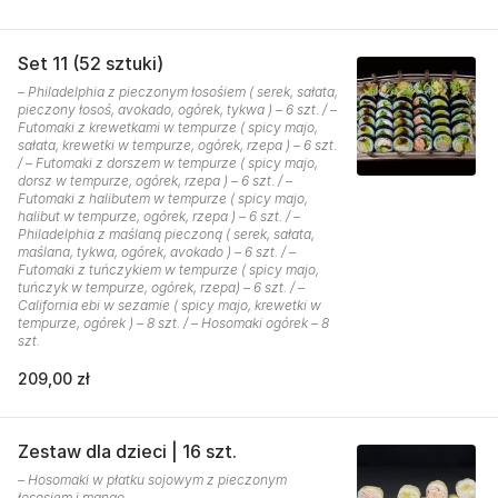
Set 11 (52 sztuki)
– Philadelphia z pieczonym łosośiem ( serek, sałata,
pieczony łosoś, avokado, ogórek, tykwa ) – 6 szt. / –
Futomaki z krewetkami w tempurze ( spicy majo,
sałata, krewetki w tempurze, ogórek, rzepa ) – 6 szt.
/ – Futomaki z dorszem w tempurze ( spicy majo,
dorsz w tempurze, ogórek, rzepa ) – 6 szt. / –
Futomaki z halibutem w tempurze ( spicy majo,
halibut w tempurze, ogórek, rzepa ) – 6 szt. / –
Philadelphia z maślaną pieczoną ( serek, sałata,
maślana, tykwa, ogórek, avokado ) – 6 szt. / –
Futomaki z tuńczykiem w tempurze ( spicy majo,
tuńczyk w tempurze, ogórek, rzepa) – 6 szt. / –
California ebi w sezamie ( spicy majo, krewetki w
tempurze, ogórek ) – 8 szt. / – Hosomaki ogórek – 8
szt.
209,00 zł
Zestaw dla dzieci | 16 szt.
– Hosomaki w płatku sojowym z pieczonym
łososiem i mango.