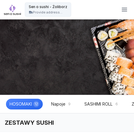
Restauracja sushi Warszawa | catering sushi na eventy, wesela i imprezy - Sen o sushi - Żoliborz
Sen o sushi - Żoliborz
Provide address...
HOSOMAKI
Napoje
SASHIMI ROLL
12
9
6
ZESTAWY SUSHI