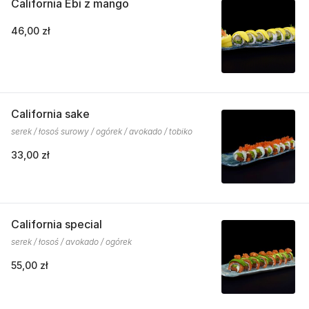
California Ebi z mango
46,00 zł
California sake
serek / łosoś surowy / ogórek / avokado / tobiko
33,00 zł
California special
serek / łosoś / avokado / ogórek
55,00 zł