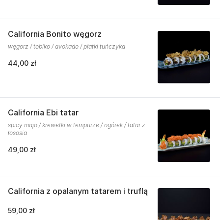
California Bonito węgorz
węgorz / tobiko / avokado / płatki tuńczyka
44,00 zł
California Ebi tatar
spicy majo / krewetki w tempurze / ogórek / tatar z
łososia
49,00 zł
California z opalanym tatarem i truflą
59,00 zł