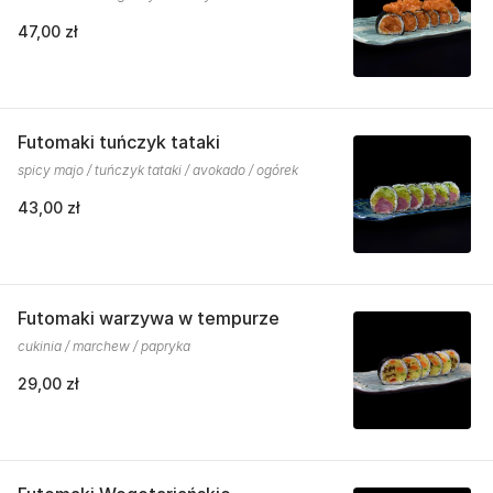
47,00 zł
Futomaki tuńczyk tataki
spicy majo / tuńczyk tataki / avokado / ogórek
43,00 zł
Futomaki warzywa w tempurze
cukinia / marchew / papryka
29,00 zł