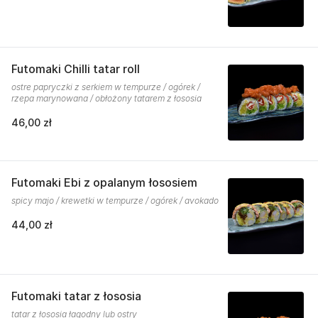
Futomaki Chilli tatar roll
ostre papryczki z serkiem w tempurze / ogórek /
rzepa marynowana / obłożony tatarem z łososia
46,00 zł
Futomaki Ebi z opalanym łososiem
spicy majo / krewetki w tempurze / ogórek / avokado
44,00 zł
Futomaki tatar z łososia
tatar z łososia łagodny lub ostry