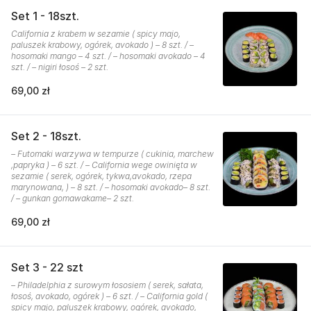
Set 1 - 18szt.
California z krabem w sezamie ( spicy majo,
paluszek krabowy, ogórek, avokado ) – 8 szt. / –
hosomaki mango – 4 szt. / – hosomaki avokado – 4
szt. / – nigiri łosoś – 2 szt.
69,00 zł
Set 2 - 18szt.
– Futomaki warzywa w tempurze ( cukinia, marchew
,papryka ) – 6 szt. / – California wege owinięta w
sezamie ( serek, ogórek, tykwa,avokado, rzepa
marynowana, ) – 8 szt. / – hosomaki avokado– 8 szt.
/ – gunkan gomawakame– 2 szt.
69,00 zł
Set 3 - 22 szt
– Philadelphia z surowym łososiem ( serek, sałata,
łosoś, avokado, ogórek ) – 6 szt. / – California gold (
spicy majo, paluszek krabowy, ogórek, avokado,