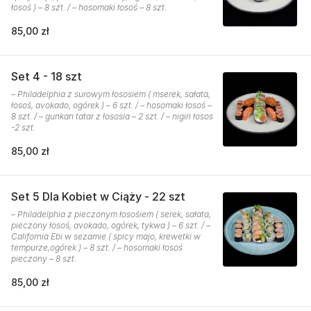
łosoś ) – 8 szt. / – hosomaki łosoś – 8 szt.
85,00 zł
Set 4 - 18 szt
– Philadelphia z surowym łososiem ( mserek, sałata,
łosoś, avokado, ogórek ) – 6 szt. / – hosomaki łosoś –
8 szt. / – gunkan tatar z łososia – 2 szt. / – nigiri łosos
-2 szt.
85,00 zł
Set 5 Dla Kobiet w Ciąży - 22 szt
– Philadelphia z pieczonym łosośiem ( serek, sałata,
pieczony łosoś, avokado, ogórek, tykwa ) – 6 szt. / –
California Ebi w sezamie ( spicy majo, krewetki w
tempurze,ogórek ) – 8 szt. / – hosomaki łosoś
pieczony – 8 szt.
85,00 zł