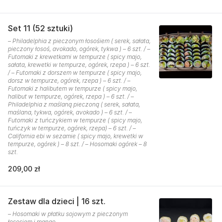
Set 11 (52 sztuki)
– Philadelphia z pieczonym łosośiem ( serek, sałata,
pieczony łosoś, avokado, ogórek, tykwa ) – 6 szt. / –
Futomaki z krewetkami w tempurze ( spicy majo,
sałata, krewetki w tempurze, ogórek, rzepa ) – 6 szt.
/ – Futomaki z dorszem w tempurze ( spicy majo,
dorsz w tempurze, ogórek, rzepa ) – 6 szt. / –
Futomaki z halibutem w tempurze ( spicy majo,
halibut w tempurze, ogórek, rzepa ) – 6 szt. / –
Philadelphia z maślaną pieczoną ( serek, sałata,
maślana, tykwa, ogórek, avokado ) – 6 szt. / –
Futomaki z tuńczykiem w tempurze ( spicy majo,
tuńczyk w tempurze, ogórek, rzepa) – 6 szt. / –
California ebi w sezamie ( spicy majo, krewetki w
tempurze, ogórek ) – 8 szt. / – Hosomaki ogórek – 8
szt.
209,00 zł
Zestaw dla dzieci | 16 szt.
– Hosomaki w płatku sojowym z pieczonym
łososiem i mango.