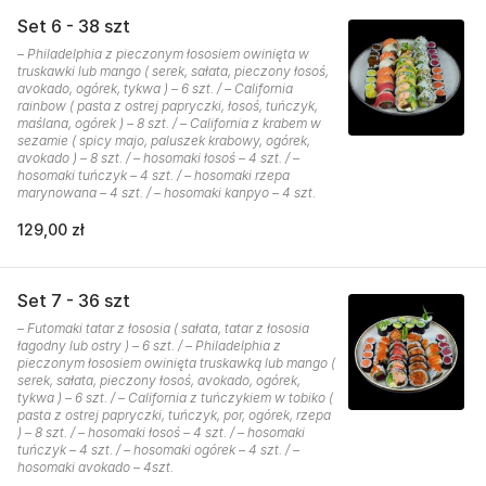
Set 6 - 38 szt
– Philadelphia z pieczonym łososiem owinięta w
truskawki lub mango ( serek, sałata, pieczony łosoś,
avokado, ogórek, tykwa ) – 6 szt. / – California
rainbow ( pasta z ostrej papryczki, łosoś, tuńczyk,
maślana, ogórek ) – 8 szt. / – California z krabem w
sezamie ( spicy majo, paluszek krabowy, ogórek,
avokado ) – 8 szt. / – hosomaki łosoś – 4 szt. / –
hosomaki tuńczyk – 4 szt. / – hosomaki rzepa
marynowana – 4 szt. / – hosomaki kanpyo – 4 szt.
129,00 zł
Set 7 - 36 szt
– Futomaki tatar z łososia ( sałata, tatar z łososia
łagodny lub ostry ) – 6 szt. / – Philadelphia z
pieczonym łososiem owinięta truskawką lub mango (
serek, sałata, pieczony łosoś, avokado, ogórek,
tykwa ) – 6 szt. / – California z tuńczykiem w tobiko (
pasta z ostrej papryczki, tuńczyk, por, ogórek, rzepa
) – 8 szt. / – hosomaki łosoś – 4 szt. / – hosomaki
tuńczyk – 4 szt. / – hosomaki ogórek – 4 szt. / –
hosomaki avokado – 4szt.