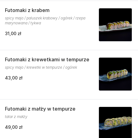
Futomaki z krabem
spicy majo / paluszek krabowy / ogórek / rzepa
marynowana / tykwa
31,00 zł
Futomaki z krewetkami w tempurze
spicy majo / krewetki w tempurze / ogórek
43,00 zł
Futomaki z małży w tempurze
tatar z małży
49,00 zł