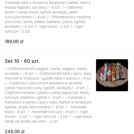
Futomaki tatar z łososia w tempurze ( sałata, tatar z
łososia łagodny lub ostry ) – 6 szt. / – California
bonito ( serek, łosoś, ogórek, avokado, płatki
tuńczyka bonito ) – 8 szt. / – Philadelphia z maślaną
pieczoną ( serek, sałata, maślana, tykwa, ogórek,
avokado ) – 6 szt. / – nigiri łosos – 2 szt. / – nigiri
tuńczyk – 2 szt.
189,00 zł
Set 10 - 60 szt.
– California bonito węgorz ( serek, węgorz, tobiko,
avokado ) – 8 szt. / – California Ebi tatar ( spicy majo,
krewetki w tempurze, ogórek, tatar z łososia ) – 8 szt.
/ – California z pieczonym łososiem w sezamie
(serek, łosoś pieczony, ogórek, avokado,) – 8 szt. / –
California rainbow ( pasta z ostrej papryczki, łosoś,
tuńczyk, maślana, ogórek ) – 8 szt. / – Futomaki z
halibutem w panko ( spicy majo, halibut w tempurze,
ogórek, rzepa marynowana ) – 6 szt. / – hosomaki
łosoś – 8 szt. / – hosomaki tuńczyk – 8 szt. / – nigiri
łososn – 2 szt. / – nigiri tuńczyk – 2 szt. / – nigiri łosos
tataki na słodko lub ostro – 2 szt.
249,00 zł