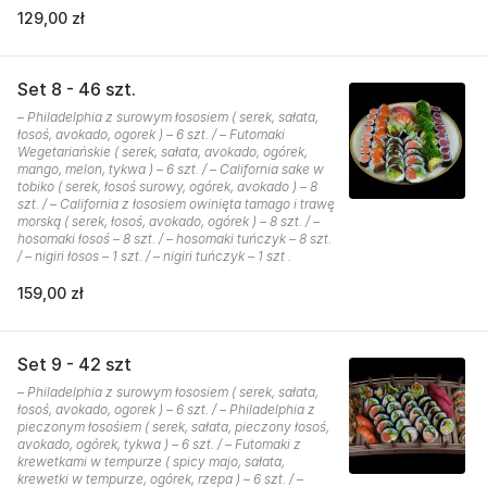
129,00 zł
Set 8 - 46 szt.
– Philadelphia z surowym łososiem ( serek, sałata,
łosoś, avokado, ogorek ) – 6 szt. / – Futomaki
Wegetariańskie ( serek, sałata, avokado, ogórek,
mango, melon, tykwa ) – 6 szt. / – California sake w
tobiko ( serek, łosoś surowy, ogórek, avokado ) – 8
szt. / – California z łososiem owinięta tamago i trawę
morską ( serek, łosoś, avokado, ogórek ) – 8 szt. / –
hosomaki łosoś – 8 szt. / – hosomaki tuńczyk – 8 szt.
/ – nigiri łosos – 1 szt. / – nigiri tuńczyk – 1 szt .
159,00 zł
Set 9 - 42 szt
– Philadelphia z surowym łososiem ( serek, sałata,
łosoś, avokado, ogorek ) – 6 szt. / – Philadelphia z
pieczonym łosośiem ( serek, sałata, pieczony łosoś,
avokado, ogórek, tykwa ) – 6 szt. / – Futomaki z
krewetkami w tempurze ( spicy majo, sałata,
krewetki w tempurze, ogórek, rzepa ) – 6 szt. / –