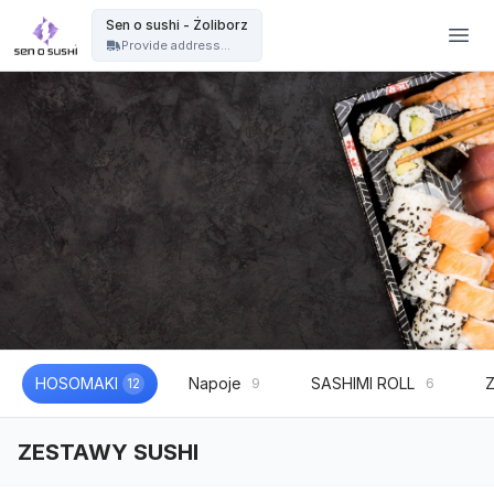
Restauracja sushi Warszawa | catering sushi na eventy, wesela i imprezy - Sen o sushi - Żoliborz
Sen o sushi - Żoliborz
Provide address...
HOSOMAKI
Napoje
SASHIMI ROLL
12
9
6
ZESTAWY SUSHI