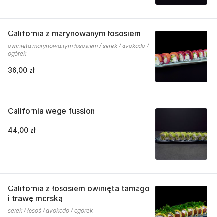
California z marynowanym łososiem
owinięta marynowanym łososiem / serek / avokado /
ogórek
36,00 zł
California wege fussion
44,00 zł
California z łososiem owinięta tamago
i trawę morską
serek / łosoś / avokado / ogórek