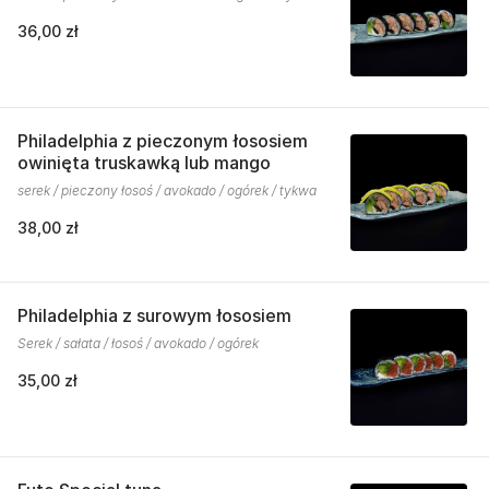
36,00 zł
Philadelphia z pieczonym łososiem
owinięta truskawką lub mango
serek / pieczony łosoś / avokado / ogórek / tykwa
38,00 zł
Philadelphia z surowym łososiem
Serek / sałata / łosoś / avokado / ogórek
35,00 zł