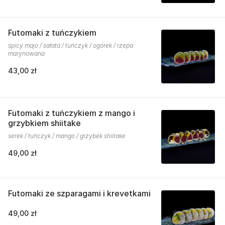
Futomaki z tuńczykiem
spicy majo / sałata / tuńczyk / ogórek / rzepa
marynowana
43,00 zł
Futomaki z tuńczykiem z mango i
grzybkiem shiitake
serek / tuńczyk / mango / grzybek shiitake
49,00 zł
Futomaki ze szparagami i krevetkami
49,00 zł