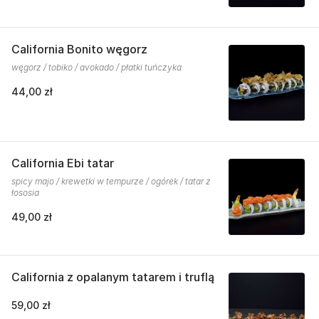
California Bonito węgorz
węgorz / tobiko / avokado / płatki tuńczyka
44,00 zł
California Ebi tatar
spicy majo / krewetki w tempurze / ogórek / tatar z
łososia
49,00 zł
California z opalanym tatarem i truflą
59,00 zł