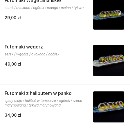
Futomaki Wegetariańskie
serek / avokado / ogórek / mango / melon / tykwa
29,00 zł
Futomaki węgorz
serek / węgorz / avokado / ogórek
49,00 zł
Futomaki z halibutem w panko
spicy majo / halibut w tempurze / ogórek / rzepa
marynowana / tykwa marynowana
34,00 zł