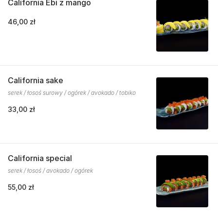
California Ebi z mango
46,00 zł
California sake
serek / łosoś surowy / ogórek / avokado / tobiko
33,00 zł
California special
serek / łosoś / avokado / ogórek
55,00 zł