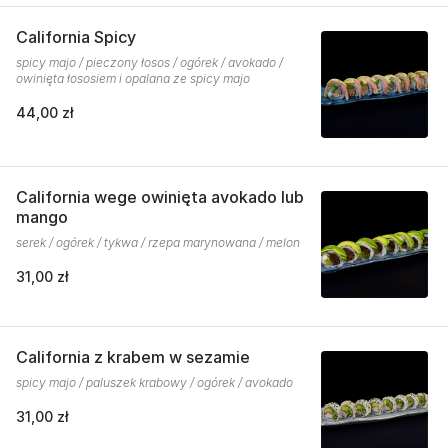
California Spicy
spicy majo / pieczony łosos / ogórek / avokado /
owinięta łososiem i opalana ze spicy majo
44,00 zł
California wege owinięta avokado lub
mango
serek / ogórek / tykwa / rzepa marynowana / melon
31,00 zł
California z krabem w sezamie
spicy majo / paluszek krabowy / ogórek / avokado
31,00 zł