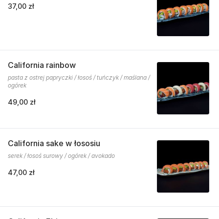
37,00 zł
California rainbow
pasta z ostrej papryczki / łosoś / tuńczyk / maślana /
ogórek
49,00 zł
California sake w łososiu
serek / łosoś surowy / ogórek / avokado
47,00 zł