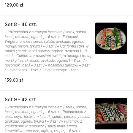
129,00 zł
Set 8 - 46 szt.
– Philadelphia z surowym łososiem ( serek, sałata,
łosoś, avokado, ogorek ) – 6 szt. / – Futomaki
Wegetariańskie ( serek, sałata, avokado, ogórek,
mango, melon, tykwa ) – 6 szt. / – California sake w
tobiko ( serek, łosoś surowy, ogórek, avokado ) – 8
szt. / – California z łososiem owinięta tamago i trawę
morską ( serek, łosoś, avokado, ogórek ) – 8 szt. / –
hosomaki łosoś – 8 szt. / – hosomaki tuńczyk – 8 szt.
/ – nigiri łosos – 1 szt. / – nigiri tuńczyk – 1 szt .
159,00 zł
Set 9 - 42 szt
– Philadelphia z surowym łososiem ( serek, sałata,
łosoś, avokado, ogorek ) – 6 szt. / – Philadelphia z
pieczonym łosośiem ( serek, sałata, pieczony łosoś,
avokado, ogórek, tykwa ) – 6 szt. / – Futomaki z
krewetkami w tempurze ( spicy majo, sałata,
krewetki w tempurze, ogórek, rzepa ) – 6 szt. / –