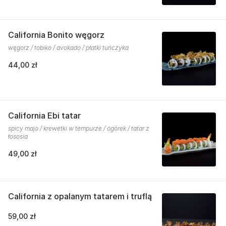
California Bonito węgorz
węgorz / tobiko / avokado / płatki tuńczyka
44,00 zł
California Ebi tatar
spicy majo / krewetki w tempurze / ogórek / tatar z
łososia
49,00 zł
California z opalanym tatarem i truflą
59,00 zł