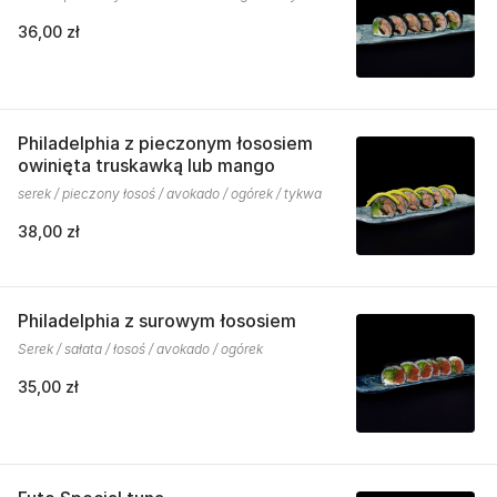
36,00 zł
Philadelphia z pieczonym łososiem
owinięta truskawką lub mango
serek / pieczony łosoś / avokado / ogórek / tykwa
38,00 zł
Philadelphia z surowym łososiem
Serek / sałata / łosoś / avokado / ogórek
35,00 zł