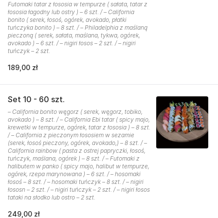
Futomaki tatar z łososia w tempurze ( sałata, tatar z
łososia łagodny lub ostry ) – 6 szt. / – California
bonito ( serek, łosoś, ogórek, avokado, płatki
tuńczyka bonito ) – 8 szt. / – Philadelphia z maślaną
pieczoną ( serek, sałata, maślana, tykwa, ogórek,
avokado ) – 6 szt. / – nigiri łosos – 2 szt. / – nigiri
tuńczyk – 2 szt.
189,00 zł
Set 10 - 60 szt.
– California bonito węgorz ( serek, węgorz, tobiko,
avokado ) – 8 szt. / – California Ebi tatar ( spicy majo,
krewetki w tempurze, ogórek, tatar z łososia ) – 8 szt.
/ – California z pieczonym łososiem w sezamie
(serek, łosoś pieczony, ogórek, avokado,) – 8 szt. / –
California rainbow ( pasta z ostrej papryczki, łosoś,
tuńczyk, maślana, ogórek ) – 8 szt. / – Futomaki z
halibutem w panko ( spicy majo, halibut w tempurze,
ogórek, rzepa marynowana ) – 6 szt. / – hosomaki
łosoś – 8 szt. / – hosomaki tuńczyk – 8 szt. / – nigiri
łososn – 2 szt. / – nigiri tuńczyk – 2 szt. / – nigiri łosos
tataki na słodko lub ostro – 2 szt.
249,00 zł