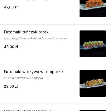
47,00 zł
Futomaki tuńczyk tataki
spicy majo / tuńczyk tataki / avokado / ogórek
43,00 zł
Futomaki warzywa w tempurze
cukinia / marchew / papryka
29,00 zł