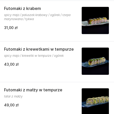
Futomaki z krabem
spicy majo / paluszek krabowy / ogórek / rzepa
marynowana / tykwa
31,00 zł
Futomaki z krewetkami w tempurze
spicy majo / krewetki w tempurze / ogórek
43,00 zł
Futomaki z małży w tempurze
tatar z małży
49,00 zł