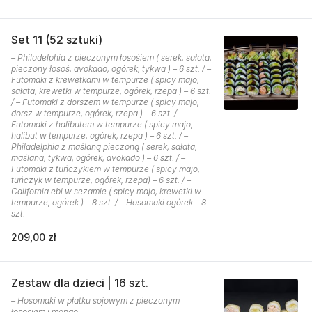
Set 11 (52 sztuki)
– Philadelphia z pieczonym łosośiem ( serek, sałata,
pieczony łosoś, avokado, ogórek, tykwa ) – 6 szt. / –
Futomaki z krewetkami w tempurze ( spicy majo,
sałata, krewetki w tempurze, ogórek, rzepa ) – 6 szt.
/ – Futomaki z dorszem w tempurze ( spicy majo,
dorsz w tempurze, ogórek, rzepa ) – 6 szt. / –
Futomaki z halibutem w tempurze ( spicy majo,
halibut w tempurze, ogórek, rzepa ) – 6 szt. / –
Philadelphia z maślaną pieczoną ( serek, sałata,
maślana, tykwa, ogórek, avokado ) – 6 szt. / –
Futomaki z tuńczykiem w tempurze ( spicy majo,
tuńczyk w tempurze, ogórek, rzepa) – 6 szt. / –
California ebi w sezamie ( spicy majo, krewetki w
tempurze, ogórek ) – 8 szt. / – Hosomaki ogórek – 8
szt.
209,00 zł
Zestaw dla dzieci | 16 szt.
– Hosomaki w płatku sojowym z pieczonym
łososiem i mango.