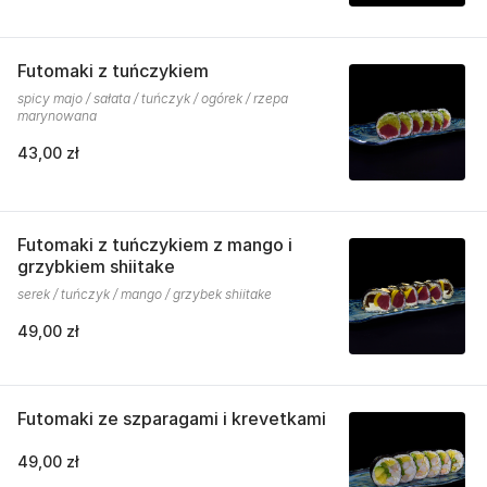
Futomaki z tuńczykiem
spicy majo / sałata / tuńczyk / ogórek / rzepa
marynowana
43,00 zł
Futomaki z tuńczykiem z mango i
grzybkiem shiitake
serek / tuńczyk / mango / grzybek shiitake
49,00 zł
Futomaki ze szparagami i krevetkami
49,00 zł