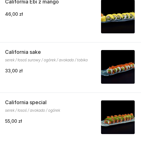
California Ebi z mango
46,00 zł
California sake
serek / łosoś surowy / ogórek / avokado / tobiko
33,00 zł
California special
serek / łosoś / avokado / ogórek
55,00 zł