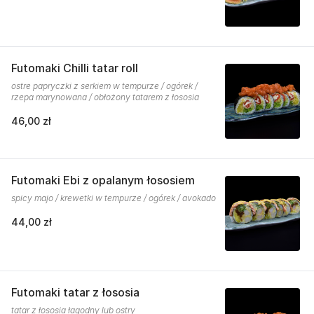
Futomaki Chilli tatar roll
ostre papryczki z serkiem w tempurze / ogórek /
rzepa marynowana / obłożony tatarem z łososia
46,00 zł
Futomaki Ebi z opalanym łososiem
spicy majo / krewetki w tempurze / ogórek / avokado
44,00 zł
Futomaki tatar z łososia
tatar z łososia łagodny lub ostry