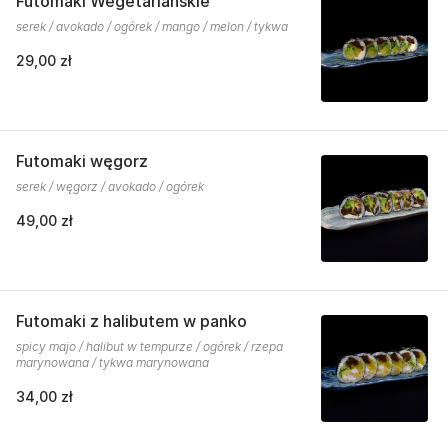
Futomaki Wegetariańskie
serek / avokado / ogórek / mango / melon / tykwa
29,00 zł
Futomaki węgorz
serek / węgorz / avokado / ogórek
49,00 zł
Futomaki z halibutem w panko
spicy majo / halibut w tempurze / ogórek / rzepa
marynowana / tykwa marynowana
34,00 zł