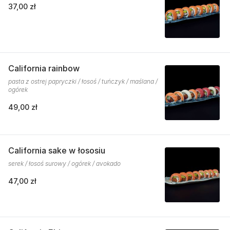
37,00 zł
California rainbow
pasta z ostrej papryczki / łosoś / tuńczyk / maślana /
ogórek
49,00 zł
California sake w łososiu
serek / łosoś surowy / ogórek / avokado
47,00 zł