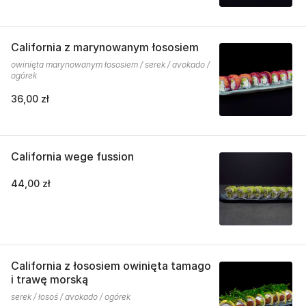
California z marynowanym łososiem
owinięta marynowanym łososiem / serek / avokado /
ogórek
36,00 zł
California wege fussion
44,00 zł
California z łososiem owinięta tamago
i trawę morską
serek / łosoś / avokado / ogórek