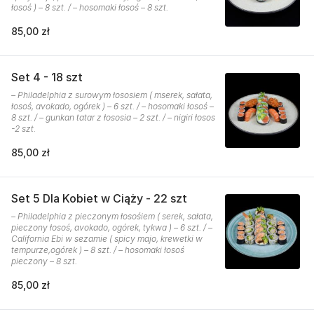
łosoś ) – 8 szt. / – hosomaki łosoś – 8 szt.
85,00 zł
Set 4 - 18 szt
– Philadelphia z surowym łososiem ( mserek, sałata,
łosoś, avokado, ogórek ) – 6 szt. / – hosomaki łosoś –
8 szt. / – gunkan tatar z łososia – 2 szt. / – nigiri łosos
-2 szt.
85,00 zł
Set 5 Dla Kobiet w Ciąży - 22 szt
– Philadelphia z pieczonym łosośiem ( serek, sałata,
pieczony łosoś, avokado, ogórek, tykwa ) – 6 szt. / –
California Ebi w sezamie ( spicy majo, krewetki w
tempurze,ogórek ) – 8 szt. / – hosomaki łosoś
pieczony – 8 szt.
85,00 zł