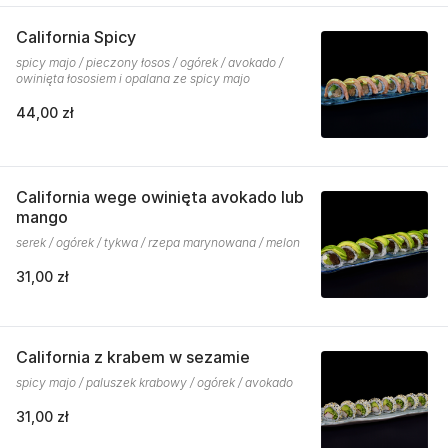
California Spicy
spicy majo / pieczony łosos / ogórek / avokado /
owinięta łososiem i opalana ze spicy majo
44,00 zł
California wege owinięta avokado lub
mango
serek / ogórek / tykwa / rzepa marynowana / melon
31,00 zł
California z krabem w sezamie
spicy majo / paluszek krabowy / ogórek / avokado
31,00 zł