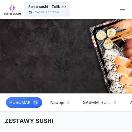
Restauracja sushi Warszawa | catering sushi na eventy, wesela i imprezy - Sen o sushi - Żoliborz
Sen o sushi - Żoliborz
Provide address...
HOSOMAKI
Napoje
SASHIMI ROLL
12
9
6
ZESTAWY SUSHI