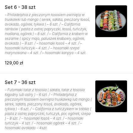
Set 6 - 38 szt
– Philadelphia z pieczonym łososiem owinięta w
truskawki lub mango ( serek, sałata, pieczony łosoś,
avokado, ogórek, tykwa ) – 6 szt. / – California
rainbow ( pasta z ostrej papryczki, łosoś, tuńczyk,
maślana, ogórek ) – 8 szt. / – California z krabem w
sezamie ( spicy majo, paluszek krabowy, ogórek,
avokado ) – 8 szt. / – hosomaki łosoś – 4 szt. / –
hosomaki tuńczyk – 4 szt. / – hosomaki rzepa
marynowana – 4 szt. / – hosomaki kanpyo – 4 szt.
129,00 zł
Set 7 - 36 szt
– Futomaki tatar z łososia ( sałata, tatar z łososia
łagodny lub ostry ) – 6 szt. / – Philadelphia z
pieczonym łososiem owinięta truskawką lub mango (
serek, sałata, pieczony łosoś, avokado, ogórek,
tykwa ) – 6 szt. / – California z tuńczykiem w tobiko (
pasta z ostrej papryczki, tuńczyk, por, ogórek, rzepa
) – 8 szt. / – hosomaki łosoś – 4 szt. / – hosomaki
tuńczyk – 4 szt. / – hosomaki ogórek – 4 szt. / –
hosomaki avokado – 4szt.