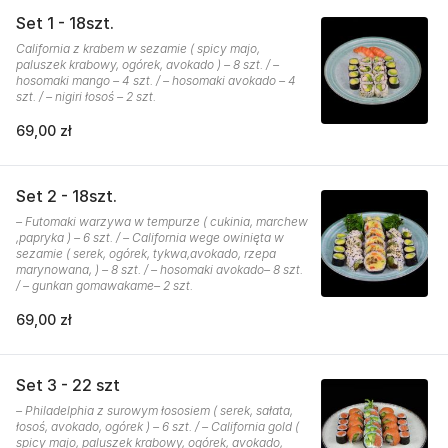
Set 1 - 18szt.
California z krabem w sezamie ( spicy majo,
paluszek krabowy, ogórek, avokado ) – 8 szt. / –
hosomaki mango – 4 szt. / – hosomaki avokado – 4
szt. / – nigiri łosoś – 2 szt.
69,00 zł
Set 2 - 18szt.
– Futomaki warzywa w tempurze ( cukinia, marchew
,papryka ) – 6 szt. / – California wege owinięta w
sezamie ( serek, ogórek, tykwa,avokado, rzepa
marynowana, ) – 8 szt. / – hosomaki avokado– 8 szt.
/ – gunkan gomawakame– 2 szt.
69,00 zł
Set 3 - 22 szt
– Philadelphia z surowym łososiem ( serek, sałata,
łosoś, avokado, ogórek ) – 6 szt. / – California gold (
spicy majo, paluszek krabowy, ogórek, avokado,