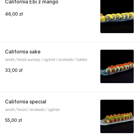
California Ebi z mango
46,00 zł
California sake
serek / łosoś surowy / ogórek / avokado / tobiko
33,00 zł
California special
serek / łosoś / avokado / ogórek
55,00 zł