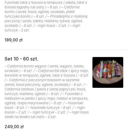
Futomaki tatar z łososia w tempurze ( sałata, tatar z
łososia łagodny lub ostry ) – 6 szt. / – California
bonito ( serek, łosoś, ogórek, avokado, płatki
tuńczyka bonito ) – 8 szt. / – Philadelphia z maślaną
pieczoną ( serek, sałata, maślana, tykwa, ogórek,
avokado ) – 6 szt. / – nigiri łosos – 2 szt. / – nigiri
tuńczyk – 2 szt.
189,00 zł
Set 10 - 60 szt.
– California bonito węgorz ( serek, węgorz, tobiko,
avokado ) – 8 szt. / – California Ebi tatar ( spicy majo,
krewetki w tempurze, ogórek, tatar z łososia ) – 8 szt.
/ – California z pieczonym łososiem w sezamie
(serek, łosoś pieczony, ogórek, avokado,) – 8 szt. / –
California rainbow ( pasta z ostrej papryczki, łosoś,
tuńczyk, maślana, ogórek ) – 8 szt. / – Futomaki z
halibutem w panko ( spicy majo, halibut w tempurze,
ogórek, rzepa marynowana ) – 6 szt. / – hosomaki
łosoś – 8 szt. / – hosomaki tuńczyk – 8 szt. / – nigiri
łososn – 2 szt. / – nigiri tuńczyk – 2 szt. / – nigiri łosos
tataki na słodko lub ostro – 2 szt.
249,00 zł