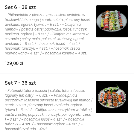
Set 6 - 38 szt
– Philadelphia z pieczonym łososiem owinięta w
truskawki lub mango ( serek, sałata, pieczony łosoś,
avokado, ogórek, tykwa ) – 6 szt. / – California
rainbow ( pasta z ostrej papryczki, łosoś, tuńczyk,
maślana, ogórek ) – 8 szt. / – California z krabem w
sezamie ( spicy majo, paluszek krabowy, ogórek,
avokado ) – 8 szt. / – hosomaki łosoś – 4 szt. / –
hosomaki tuńczyk – 4 szt. / – hosomaki rzepa
marynowana – 4 szt. / – hosomaki kanpyo – 4 szt.
129,00 zł
Set 7 - 36 szt
– Futomaki tatar z łososia ( sałata, tatar z łososia
łagodny lub ostry ) – 6 szt. / – Philadelphia z
pieczonym łososiem owinięta truskawką lub mango (
serek, sałata, pieczony łosoś, avokado, ogórek,
tykwa ) – 6 szt. / – California z tuńczykiem w tobiko (
pasta z ostrej papryczki, tuńczyk, por, ogórek, rzepa
) – 8 szt. / – hosomaki łosoś – 4 szt. / – hosomaki
tuńczyk – 4 szt. / – hosomaki ogórek – 4 szt. / –
hosomaki avokado – 4szt.