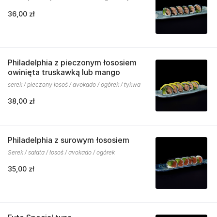
36,00 zł
Philadelphia z pieczonym łososiem
owinięta truskawką lub mango
serek / pieczony łosoś / avokado / ogórek / tykwa
38,00 zł
Philadelphia z surowym łososiem
Serek / sałata / łosoś / avokado / ogórek
35,00 zł