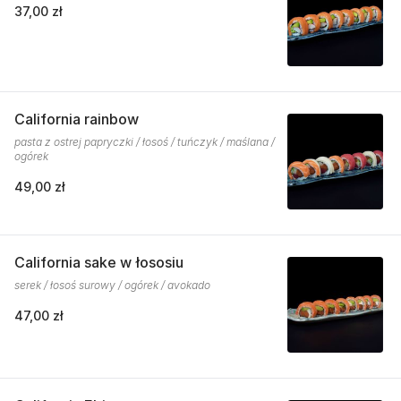
37,00 zł
California rainbow
pasta z ostrej papryczki / łosoś / tuńczyk / maślana /
ogórek
49,00 zł
California sake w łososiu
serek / łosoś surowy / ogórek / avokado
47,00 zł