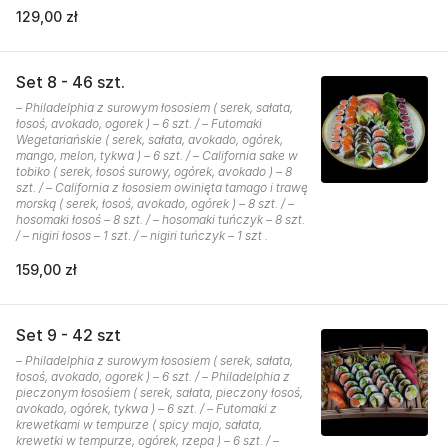
129,00 zł
Set 8 - 46 szt.
– Philadelphia z surowym łososiem ( serek, sałata,
łosoś, avokado, ogorek ) – 6 szt. / – Futomaki
Wegetariańskie ( serek, sałata, avokado, ogórek,
mango, melon, tykwa ) – 6 szt. / – California sake w
tobiko ( serek, łosoś surowy, ogórek, avokado ) – 8
szt. / – California z łososiem owinięta tamago i trawę
morską ( serek, łosoś, avokado, ogórek ) – 8 szt. / –
hosomaki łosoś – 8 szt. / – hosomaki tuńczyk – 8 szt.
/ – nigiri łosos – 1 szt. / – nigiri tuńczyk – 1 szt .
159,00 zł
Set 9 - 42 szt
– Philadelphia z surowym łososiem ( serek, sałata,
łosoś, avokado, ogorek ) – 6 szt. / – Philadelphia z
pieczonym łosośiem ( serek, sałata, pieczony łosoś,
avokado, ogórek, tykwa ) – 6 szt. / – Futomaki z
krewetkami w tempurze ( spicy majo, sałata,
krewetki w tempurze, ogórek, rzepa ) – 6 szt. / –