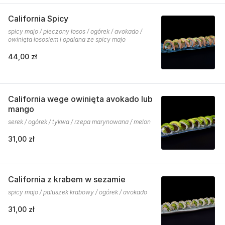
California Spicy
spicy majo / pieczony łosos / ogórek / avokado /
owinięta łososiem i opalana ze spicy majo
44,00 zł
California wege owinięta avokado lub
mango
serek / ogórek / tykwa / rzepa marynowana / melon
31,00 zł
California z krabem w sezamie
spicy majo / paluszek krabowy / ogórek / avokado
31,00 zł