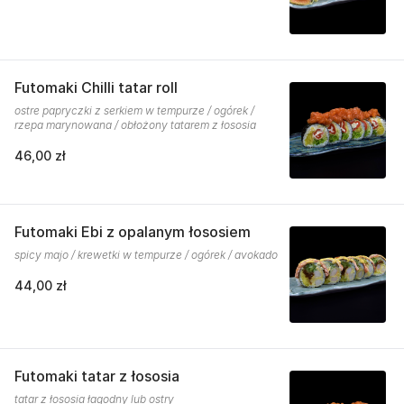
Futomaki Chilli tatar roll
ostre papryczki z serkiem w tempurze / ogórek /
rzepa marynowana / obłożony tatarem z łososia
46,00 zł
Futomaki Ebi z opalanym łososiem
spicy majo / krewetki w tempurze / ogórek / avokado
44,00 zł
Futomaki tatar z łososia
tatar z łososia łagodny lub ostry