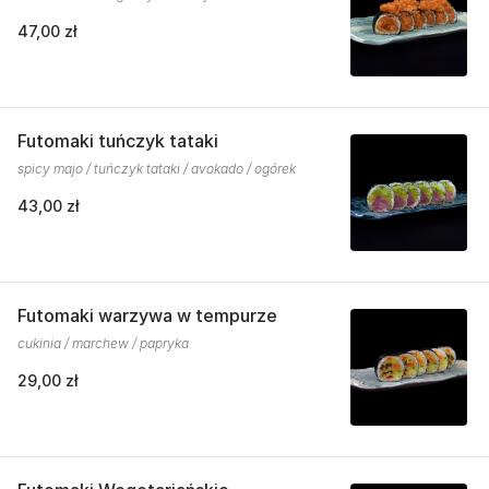
47,00 zł
Futomaki tuńczyk tataki
spicy majo / tuńczyk tataki / avokado / ogórek
43,00 zł
Futomaki warzywa w tempurze
cukinia / marchew / papryka
29,00 zł