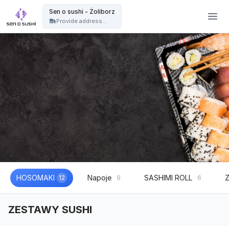
Restauracja sushi Warszawa | catering sushi na eventy, wesela i imprezy - Sen o sushi - Żoliborz
Sen o sushi - Żoliborz
Provide address...
HOSOMAKI
Napoje
SASHIMI ROLL
12
9
6
ZESTAWY SUSHI