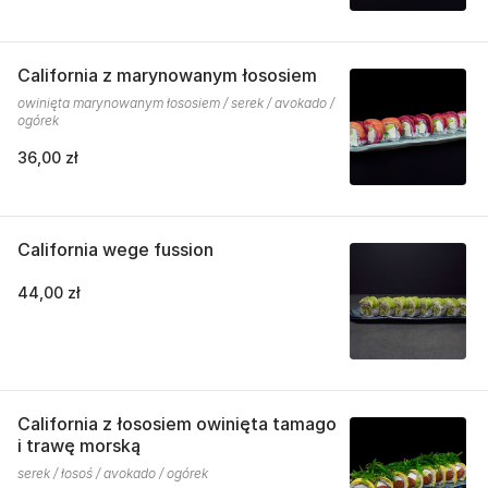
California z marynowanym łososiem
owinięta marynowanym łososiem / serek / avokado /
ogórek
36,00 zł
California wege fussion
44,00 zł
California z łososiem owinięta tamago
i trawę morską
serek / łosoś / avokado / ogórek