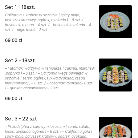
Set 1 - 18szt.
California z krabem w sezamie ( spicy majo,
paluszek krabowy, ogórek, avokado ) – 8 szt. / –
hosomaki mango – 4 szt. / – hosomaki avokado – 4
szt. / – nigiri łosoś – 2 szt.
69,00 zł
Set 2 - 18szt.
– Futomaki warzywa w tempurze ( cukinia, marchew
,papryka ) – 6 szt. / – California wege owinięta w
sezamie ( serek, ogórek, tykwa,avokado, rzepa
marynowana, ) – 8 szt. / – hosomaki avokado– 8 szt.
/ – gunkan gomawakame– 2 szt.
69,00 zł
Set 3 - 22 szt
– Philadelphia z surowym łososiem ( serek, sałata,
łosoś, avokado, ogórek ) – 6 szt. / – California gold (
spicy majo, paluszek krabowy, ogórek, avokado,