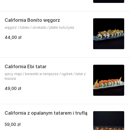
California Bonito węgorz
węgorz / tobiko / avokado / płatki tuńczyka
44,00 zł
California Ebi tatar
spicy majo / krewetki w tempurze / ogórek / tatar z
łososia
49,00 zł
California z opalanym tatarem i truflą
59,00 zł