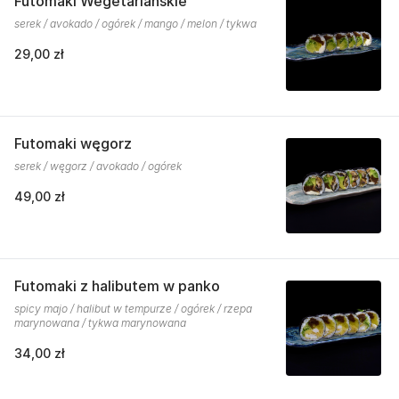
Futomaki Wegetariańskie
serek / avokado / ogórek / mango / melon / tykwa
29,00 zł
Futomaki węgorz
serek / węgorz / avokado / ogórek
49,00 zł
Futomaki z halibutem w panko
spicy majo / halibut w tempurze / ogórek / rzepa
marynowana / tykwa marynowana
34,00 zł