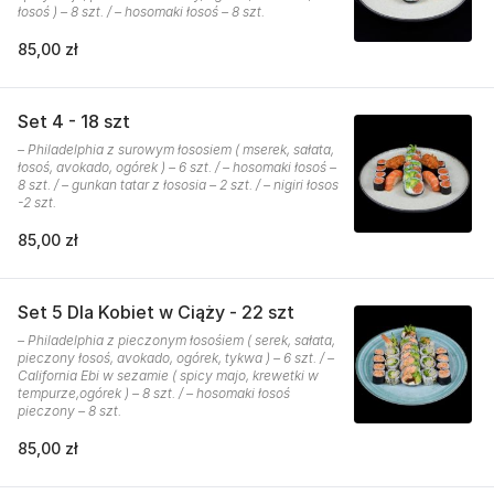
łosoś ) – 8 szt. / – hosomaki łosoś – 8 szt.
85,00 zł
Set 4 - 18 szt
– Philadelphia z surowym łososiem ( mserek, sałata,
łosoś, avokado, ogórek ) – 6 szt. / – hosomaki łosoś –
8 szt. / – gunkan tatar z łososia – 2 szt. / – nigiri łosos
-2 szt.
85,00 zł
Set 5 Dla Kobiet w Ciąży - 22 szt
– Philadelphia z pieczonym łosośiem ( serek, sałata,
pieczony łosoś, avokado, ogórek, tykwa ) – 6 szt. / –
California Ebi w sezamie ( spicy majo, krewetki w
tempurze,ogórek ) – 8 szt. / – hosomaki łosoś
pieczony – 8 szt.
85,00 zł