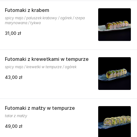
Futomaki z krabem
spicy majo / paluszek krabowy / ogórek / rzepa
marynowana / tykwa
31,00 zł
Futomaki z krewetkami w tempurze
spicy majo / krewetki w tempurze / ogórek
43,00 zł
Futomaki z małży w tempurze
tatar z małży
49,00 zł