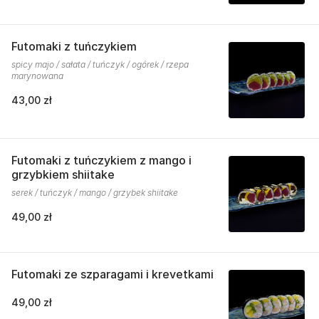
Futomaki z tuńczykiem
spicy majo / sałata / tuńczyk / ogórek / rzepa
marynowana
43,00 zł
Futomaki z tuńczykiem z mango i
grzybkiem shiitake
serek / tuńczyk / mango / grzybek shiitake
49,00 zł
Futomaki ze szparagami i krevetkami
49,00 zł