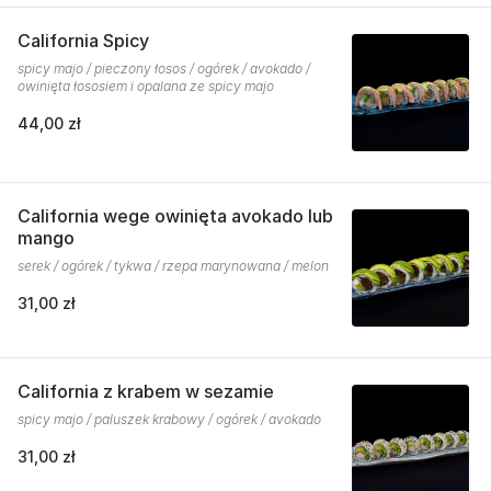
California Spicy
spicy majo / pieczony łosos / ogórek / avokado /
owinięta łososiem i opalana ze spicy majo
44,00 zł
California wege owinięta avokado lub
mango
serek / ogórek / tykwa / rzepa marynowana / melon
31,00 zł
California z krabem w sezamie
spicy majo / paluszek krabowy / ogórek / avokado
31,00 zł