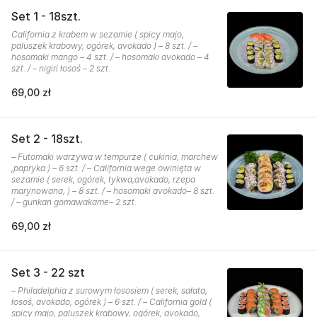
Set 1 - 18szt.
California z krabem w sezamie ( spicy majo,
paluszek krabowy, ogórek, avokado ) – 8 szt. / –
hosomaki mango – 4 szt. / – hosomaki avokado – 4
szt. / – nigiri łosoś – 2 szt.
69,00 zł
Set 2 - 18szt.
– Futomaki warzywa w tempurze ( cukinia, marchew
,papryka ) – 6 szt. / – California wege owinięta w
sezamie ( serek, ogórek, tykwa,avokado, rzepa
marynowana, ) – 8 szt. / – hosomaki avokado– 8 szt.
/ – gunkan gomawakame– 2 szt.
69,00 zł
Set 3 - 22 szt
– Philadelphia z surowym łososiem ( serek, sałata,
łosoś, avokado, ogórek ) – 6 szt. / – California gold (
spicy majo, paluszek krabowy, ogórek, avokado,