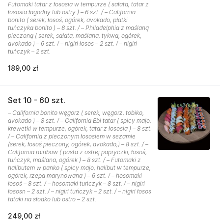
Futomaki tatar z łososia w tempurze ( sałata, tatar z
łososia łagodny lub ostry ) – 6 szt. / – California
bonito ( serek, łosoś, ogórek, avokado, płatki
tuńczyka bonito ) – 8 szt. / – Philadelphia z maślaną
pieczoną ( serek, sałata, maślana, tykwa, ogórek,
avokado ) – 6 szt. / – nigiri łosos – 2 szt. / – nigiri
tuńczyk – 2 szt.
189,00 zł
Set 10 - 60 szt.
– California bonito węgorz ( serek, węgorz, tobiko,
avokado ) – 8 szt. / – California Ebi tatar ( spicy majo,
krewetki w tempurze, ogórek, tatar z łososia ) – 8 szt.
/ – California z pieczonym łososiem w sezamie
(serek, łosoś pieczony, ogórek, avokado,) – 8 szt. / –
California rainbow ( pasta z ostrej papryczki, łosoś,
tuńczyk, maślana, ogórek ) – 8 szt. / – Futomaki z
halibutem w panko ( spicy majo, halibut w tempurze,
ogórek, rzepa marynowana ) – 6 szt. / – hosomaki
łosoś – 8 szt. / – hosomaki tuńczyk – 8 szt. / – nigiri
łososn – 2 szt. / – nigiri tuńczyk – 2 szt. / – nigiri łosos
tataki na słodko lub ostro – 2 szt.
249,00 zł