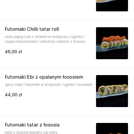
Futomaki Chilli tatar roll
ostre papryczki z serkiem w tempurze / ogórek /
rzepa marynowana / obłożony tatarem z łososia
46,00 zł
Futomaki Ebi z opalanym łososiem
spicy majo / krewetki w tempurze / ogórek / avokado
44,00 zł
Futomaki tatar z łososia
tatar z łososia łagodny lub ostry