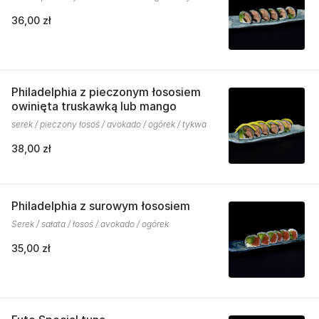
36,00 zł
Philadelphia z pieczonym łososiem
owinięta truskawką lub mango
serek / pieczony łosoś / avokado / ogórek / tykwa
38,00 zł
Philadelphia z surowym łososiem
Serek / sałata / łosoś / avokado / ogórek
35,00 zł