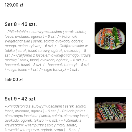
129,00 zł
Set 8 - 46 szt.
– Philadelphia z surowym łososiem ( serek, sałata,
łosoś, avokado, ogorek ) – 6 szt. / – Futomaki
Wegetariańskie ( serek, sałata, avokado, ogórek,
mango, melon, tykwa ) – 6 szt. / – California sake w
tobiko ( serek, łosoś surowy, ogórek, avokado ) – 8
szt. / – California z łososiem owinięta tamago i trawę
morską ( serek, łosoś, avokado, ogórek ) – 8 szt. / –
hosomaki łosoś – 8 szt. / – hosomaki tuńczyk – 8 szt.
/ – nigiri łosos – 1 szt. / – nigiri tuńczyk – 1 szt .
159,00 zł
Set 9 - 42 szt
– Philadelphia z surowym łososiem ( serek, sałata,
łosoś, avokado, ogorek ) – 6 szt. / – Philadelphia z
pieczonym łosośiem ( serek, sałata, pieczony łosoś,
avokado, ogórek, tykwa ) – 6 szt. / – Futomaki z
krewetkami w tempurze ( spicy majo, sałata,
krewetki w tempurze, ogórek, rzepa ) – 6 szt. / –