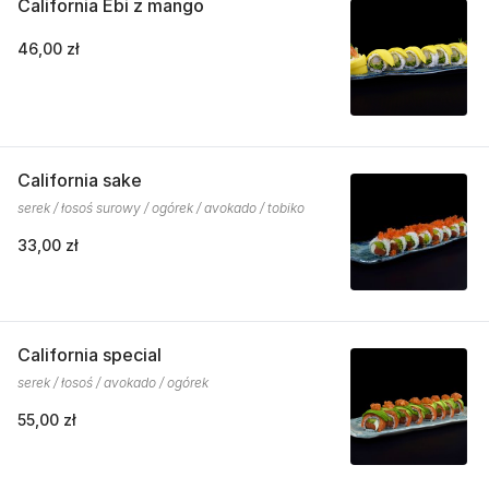
California Ebi z mango
46,00 zł
California sake
serek / łosoś surowy / ogórek / avokado / tobiko
33,00 zł
California special
serek / łosoś / avokado / ogórek
55,00 zł