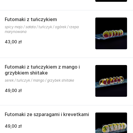
Futomaki z tuńczykiem
spicy majo / sałata / tuńczyk / ogórek / rzepa
marynowana
43,00 zł
Futomaki z tuńczykiem z mango i
grzybkiem shiitake
serek / tuńczyk / mango / grzybek shiitake
49,00 zł
Futomaki ze szparagami i krevetkami
49,00 zł