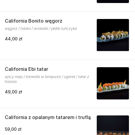
California Bonito węgorz
węgorz / tobiko / avokado / płatki tuńczyka
44,00 zł
California Ebi tatar
spicy majo / krewetki w tempurze / ogórek / tatar z
łososia
49,00 zł
California z opalanym tatarem i truflą
59,00 zł