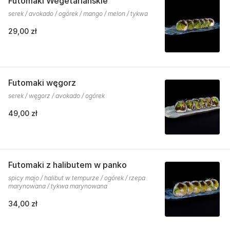
Futomaki Wegetariańskie
serek / avokado / ogórek / mango / melon / tykwa
29,00 zł
Futomaki węgorz
serek / węgorz / avokado / ogórek
49,00 zł
Futomaki z halibutem w panko
spicy majo / halibut w tempurze / ogórek / rzepa
marynowana / tykwa marynowana
34,00 zł