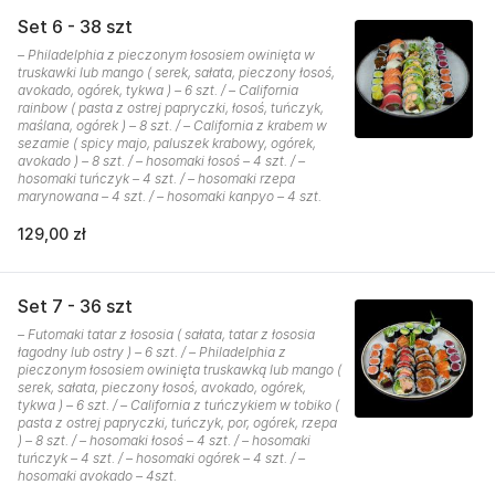
Set 6 - 38 szt
– Philadelphia z pieczonym łososiem owinięta w
truskawki lub mango ( serek, sałata, pieczony łosoś,
avokado, ogórek, tykwa ) – 6 szt. / – California
rainbow ( pasta z ostrej papryczki, łosoś, tuńczyk,
maślana, ogórek ) – 8 szt. / – California z krabem w
sezamie ( spicy majo, paluszek krabowy, ogórek,
avokado ) – 8 szt. / – hosomaki łosoś – 4 szt. / –
hosomaki tuńczyk – 4 szt. / – hosomaki rzepa
marynowana – 4 szt. / – hosomaki kanpyo – 4 szt.
129,00 zł
Set 7 - 36 szt
– Futomaki tatar z łososia ( sałata, tatar z łososia
łagodny lub ostry ) – 6 szt. / – Philadelphia z
pieczonym łososiem owinięta truskawką lub mango (
serek, sałata, pieczony łosoś, avokado, ogórek,
tykwa ) – 6 szt. / – California z tuńczykiem w tobiko (
pasta z ostrej papryczki, tuńczyk, por, ogórek, rzepa
) – 8 szt. / – hosomaki łosoś – 4 szt. / – hosomaki
tuńczyk – 4 szt. / – hosomaki ogórek – 4 szt. / –
hosomaki avokado – 4szt.