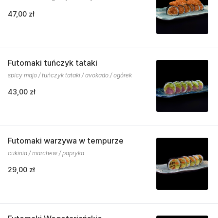
47,00 zł
Futomaki tuńczyk tataki
spicy majo / tuńczyk tataki / avokado / ogórek
43,00 zł
Futomaki warzywa w tempurze
cukinia / marchew / papryka
29,00 zł