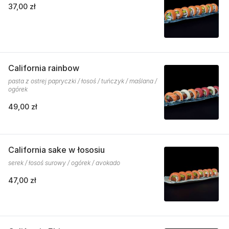
37,00 zł
California rainbow
pasta z ostrej papryczki / łosoś / tuńczyk / maślana /
ogórek
49,00 zł
California sake w łososiu
serek / łosoś surowy / ogórek / avokado
47,00 zł