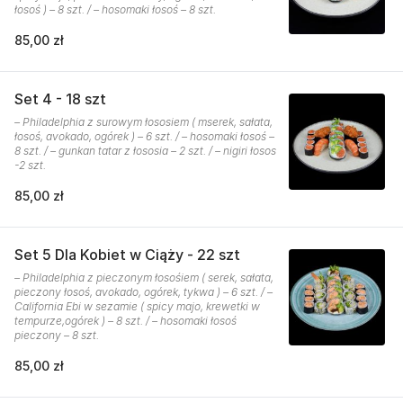
łosoś ) – 8 szt. / – hosomaki łosoś – 8 szt.
85,00 zł
Set 4 - 18 szt
– Philadelphia z surowym łososiem ( mserek, sałata,
łosoś, avokado, ogórek ) – 6 szt. / – hosomaki łosoś –
8 szt. / – gunkan tatar z łososia – 2 szt. / – nigiri łosos
-2 szt.
85,00 zł
Set 5 Dla Kobiet w Ciąży - 22 szt
– Philadelphia z pieczonym łosośiem ( serek, sałata,
pieczony łosoś, avokado, ogórek, tykwa ) – 6 szt. / –
California Ebi w sezamie ( spicy majo, krewetki w
tempurze,ogórek ) – 8 szt. / – hosomaki łosoś
pieczony – 8 szt.
85,00 zł