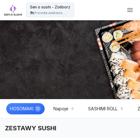
Restauracja sushi Warszawa | catering sushi na eventy, wesela i imprezy - Sen o sushi - Żoliborz
Sen o sushi - Żoliborz
Provide address...
HOSOMAKI
Napoje
SASHIMI ROLL
12
9
6
ZESTAWY SUSHI