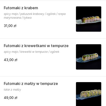
Futomaki z krabem
spicy majo / paluszek krabowy / ogórek / rzepa
marynowana / tykwa
31,00 zł
Futomaki z krewetkami w tempurze
spicy majo / krewetki w tempurze / ogórek
43,00 zł
Futomaki z małży w tempurze
tatar z małży
49,00 zł