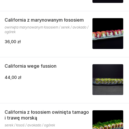
California z marynowanym łososiem
owinięta marynowanym łososiem / serek / avokado /
ogórek
36,00 zł
California wege fussion
44,00 zł
California z łososiem owinięta tamago
i trawę morską
serek / łosoś / avokado / ogórek