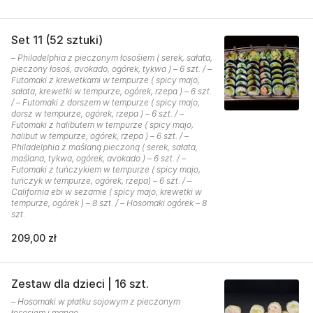
Set 11 (52 sztuki)
– Philadelphia z pieczonym łosośiem ( serek, sałata,
pieczony łosoś, avokado, ogórek, tykwa ) – 6 szt. / –
Futomaki z krewetkami w tempurze ( spicy majo,
sałata, krewetki w tempurze, ogórek, rzepa ) – 6 szt.
/ – Futomaki z dorszem w tempurze ( spicy majo,
dorsz w tempurze, ogórek, rzepa ) – 6 szt. / –
Futomaki z halibutem w tempurze ( spicy majo,
halibut w tempurze, ogórek, rzepa ) – 6 szt. / –
Philadelphia z maślaną pieczoną ( serek, sałata,
maślana, tykwa, ogórek, avokado ) – 6 szt. / –
Futomaki z tuńczykiem w tempurze ( spicy majo,
tuńczyk w tempurze, ogórek, rzepa) – 6 szt. / –
California ebi w sezamie ( spicy majo, krewetki w
tempurze, ogórek ) – 8 szt. / – Hosomaki ogórek – 8
szt.
209,00 zł
Zestaw dla dzieci | 16 szt.
– Hosomaki w płatku sojowym z pieczonym
łososiem i mango.