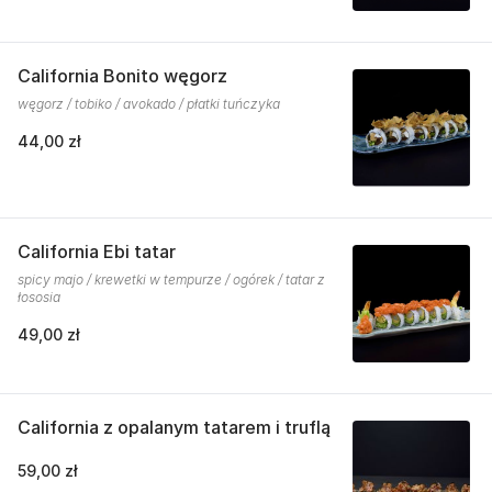
California Bonito węgorz
węgorz / tobiko / avokado / płatki tuńczyka
44,00 zł
California Ebi tatar
spicy majo / krewetki w tempurze / ogórek / tatar z
łososia
49,00 zł
California z opalanym tatarem i truflą
59,00 zł