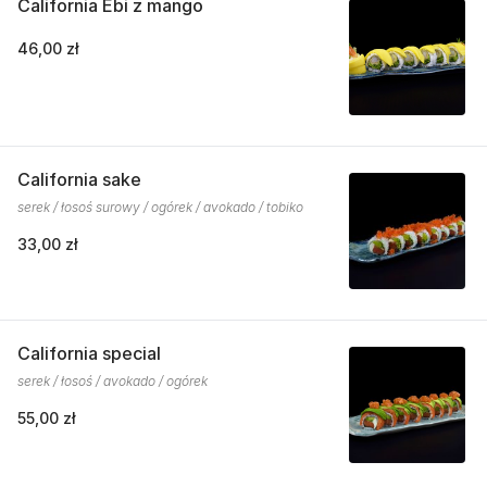
California Ebi z mango
46,00 zł
California sake
serek / łosoś surowy / ogórek / avokado / tobiko
33,00 zł
California special
serek / łosoś / avokado / ogórek
55,00 zł