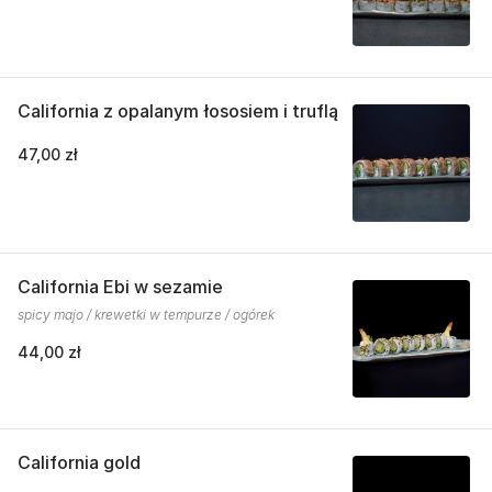
California z opalanym łososiem i truflą
47,00 zł
California Ebi w sezamie
spicy majo / krewetki w tempurze / ogórek
44,00 zł
California gold