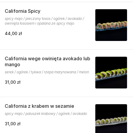
California Spicy
spicy majo / pieczony łosos / ogórek / avokado /
owinięta łososiem i opalana ze spicy majo
44,00 zł
California wege owinięta avokado lub
mango
serek / ogórek / tykwa / rzepa marynowana / melon
31,00 zł
California z krabem w sezamie
spicy majo / paluszek krabowy / ogórek / avokado
31,00 zł