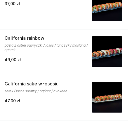
37,00 zł
California rainbow
pasta z ostrej papryczki / łosoś / tuńczyk / maślana /
ogórek
49,00 zł
California sake w łososiu
serek / łosoś surowy / ogórek / avokado
47,00 zł