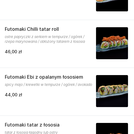
Futomaki Chilli tatar roll
ostre papryczki z serkiem w tempurze / ogórek /
rzepa marynowana / obłożony tatarem z łososia
46,00 zł
Futomaki Ebi z opalanym łososiem
spicy majo / krewetki w tempurze / ogórek / avokado
44,00 zł
Futomaki tatar z łososia
tatar z łososia łagodny lub ostry