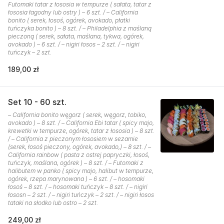
Futomaki tatar z łososia w tempurze ( sałata, tatar z
łososia łagodny lub ostry ) – 6 szt. / – California
bonito ( serek, łosoś, ogórek, avokado, płatki
tuńczyka bonito ) – 8 szt. / – Philadelphia z maślaną
pieczoną ( serek, sałata, maślana, tykwa, ogórek,
avokado ) – 6 szt. / – nigiri łosos – 2 szt. / – nigiri
tuńczyk – 2 szt.
189,00 zł
Set 10 - 60 szt.
– California bonito węgorz ( serek, węgorz, tobiko,
avokado ) – 8 szt. / – California Ebi tatar ( spicy majo,
krewetki w tempurze, ogórek, tatar z łososia ) – 8 szt.
/ – California z pieczonym łososiem w sezamie
(serek, łosoś pieczony, ogórek, avokado,) – 8 szt. / –
California rainbow ( pasta z ostrej papryczki, łosoś,
tuńczyk, maślana, ogórek ) – 8 szt. / – Futomaki z
halibutem w panko ( spicy majo, halibut w tempurze,
ogórek, rzepa marynowana ) – 6 szt. / – hosomaki
łosoś – 8 szt. / – hosomaki tuńczyk – 8 szt. / – nigiri
łososn – 2 szt. / – nigiri tuńczyk – 2 szt. / – nigiri łosos
tataki na słodko lub ostro – 2 szt.
249,00 zł