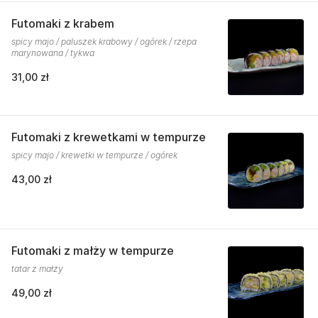
Futomaki z krabem
spicy majo / paluszek krabowy / ogórek / rzepa
marynowana / tykwa
31,00 zł
Futomaki z krewetkami w tempurze
spicy majo / krewetki w tempurze / ogórek
43,00 zł
Futomaki z małży w tempurze
tatar z małży
49,00 zł