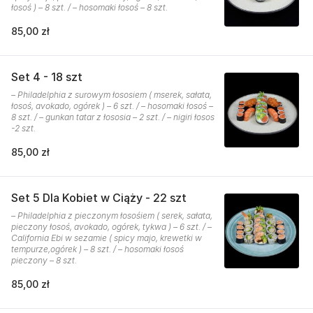
łosoś ) – 8 szt. / – hosomaki łosoś – 8 szt.
85,00 zł
Set 4 - 18 szt
– Philadelphia z surowym łososiem ( mserek, sałata,
łosoś, avokado, ogórek ) – 6 szt. / – hosomaki łosoś –
8 szt. / – gunkan tatar z łososia – 2 szt. / – nigiri łosos
-2 szt.
85,00 zł
Set 5 Dla Kobiet w Ciąży - 22 szt
– Philadelphia z pieczonym łosośiem ( serek, sałata,
pieczony łosoś, avokado, ogórek, tykwa ) – 6 szt. / –
California Ebi w sezamie ( spicy majo, krewetki w
tempurze,ogórek ) – 8 szt. / – hosomaki łosoś
pieczony – 8 szt.
85,00 zł