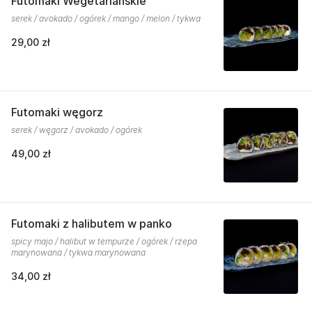
Futomaki Wegetariańskie
serek / avokado / ogórek / mango / melon / tykwa
29,00 zł
Futomaki węgorz
serek / węgorz / avokado / ogórek
49,00 zł
Futomaki z halibutem w panko
spicy majo / halibut w tempurze / ogórek / rzepa
marynowana / tykwa marynowana
34,00 zł