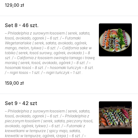
129,00 zł
Set 8 - 46 szt.
– Philadelphia z surowym łososiem ( serek, sałata,
łosoś, avokado, ogorek ) – 6 szt. / – Futomaki
Wegetariańskie ( serek, sałata, avokado, ogórek,
mango, melon, tykwa ) – 6 szt. / – California sake w
tobiko ( serek, łosoś surowy, ogórek, avokado ) – 8
szt. / – California z łososiem owinięta tamago i trawę
morską ( serek, łosoś, avokado, ogórek ) – 8 szt. / –
hosomaki łosoś – 8 szt. / – hosomaki tuńczyk – 8 szt.
/ – nigiri łosos – 1 szt. / – nigiri tuńczyk – 1 szt .
159,00 zł
Set 9 - 42 szt
– Philadelphia z surowym łososiem ( serek, sałata,
łosoś, avokado, ogorek ) – 6 szt. / – Philadelphia z
pieczonym łosośiem ( serek, sałata, pieczony łosoś,
avokado, ogórek, tykwa ) – 6 szt. / – Futomaki z
krewetkami w tempurze ( spicy majo, sałata,
krewetki w tempurze, ogórek, rzepa ) – 6 szt. / –