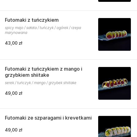
Futomaki z tuńczykiem
spicy majo / sałata / tuńczyk / ogórek / rzepa
marynowana
43,00 zł
Futomaki z tuńczykiem z mango i
grzybkiem shiitake
serek / tuńczyk / mango / grzybek shiitake
49,00 zł
Futomaki ze szparagami i krevetkami
49,00 zł