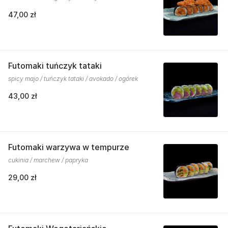
47,00 zł
Futomaki tuńczyk tataki
spicy majo / tuńczyk tataki / avokado / ogórek
43,00 zł
Futomaki warzywa w tempurze
cukinia / marchew / papryka
29,00 zł