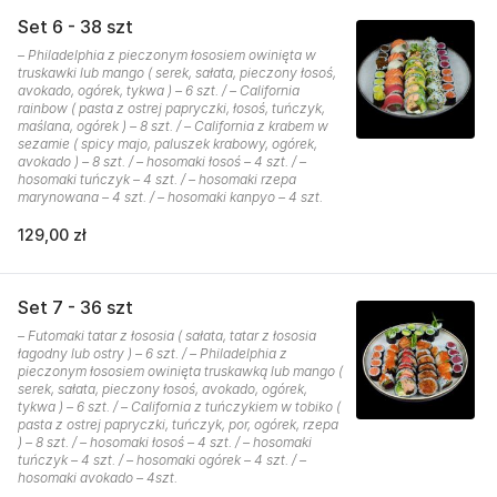
Set 6 - 38 szt
– Philadelphia z pieczonym łososiem owinięta w
truskawki lub mango ( serek, sałata, pieczony łosoś,
avokado, ogórek, tykwa ) – 6 szt. / – California
rainbow ( pasta z ostrej papryczki, łosoś, tuńczyk,
maślana, ogórek ) – 8 szt. / – California z krabem w
sezamie ( spicy majo, paluszek krabowy, ogórek,
avokado ) – 8 szt. / – hosomaki łosoś – 4 szt. / –
hosomaki tuńczyk – 4 szt. / – hosomaki rzepa
marynowana – 4 szt. / – hosomaki kanpyo – 4 szt.
129,00 zł
Set 7 - 36 szt
– Futomaki tatar z łososia ( sałata, tatar z łososia
łagodny lub ostry ) – 6 szt. / – Philadelphia z
pieczonym łososiem owinięta truskawką lub mango (
serek, sałata, pieczony łosoś, avokado, ogórek,
tykwa ) – 6 szt. / – California z tuńczykiem w tobiko (
pasta z ostrej papryczki, tuńczyk, por, ogórek, rzepa
) – 8 szt. / – hosomaki łosoś – 4 szt. / – hosomaki
tuńczyk – 4 szt. / – hosomaki ogórek – 4 szt. / –
hosomaki avokado – 4szt.