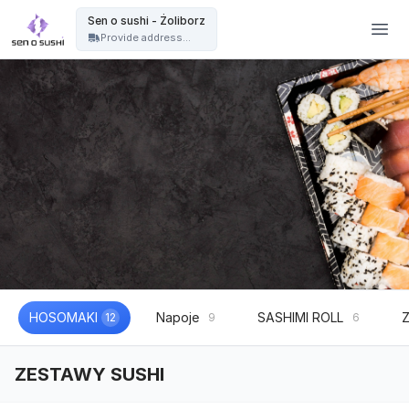
Restauracja sushi Warszawa | catering sushi na eventy, wesela i imprezy - Sen o sushi - Żoliborz
Sen o sushi - Żoliborz
Provide address...
HOSOMAKI
Napoje
SASHIMI ROLL
12
9
6
ZESTAWY SUSHI