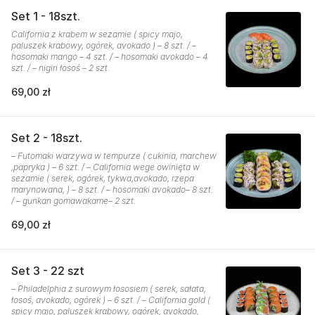
Set 1 - 18szt.
California z krabem w sezamie ( spicy majo,
paluszek krabowy, ogórek, avokado ) – 8 szt. / –
hosomaki mango – 4 szt. / – hosomaki avokado – 4
szt. / – nigiri łosoś – 2 szt.
69,00 zł
Set 2 - 18szt.
– Futomaki warzywa w tempurze ( cukinia, marchew
,papryka ) – 6 szt. / – California wege owinięta w
sezamie ( serek, ogórek, tykwa,avokado, rzepa
marynowana, ) – 8 szt. / – hosomaki avokado– 8 szt.
/ – gunkan gomawakame– 2 szt.
69,00 zł
Set 3 - 22 szt
– Philadelphia z surowym łososiem ( serek, sałata,
łosoś, avokado, ogórek ) – 6 szt. / – California gold (
spicy majo, paluszek krabowy, ogórek, avokado,