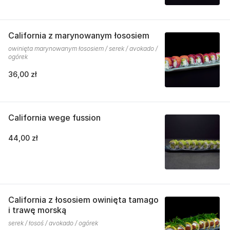
California z marynowanym łososiem
owinięta marynowanym łososiem / serek / avokado /
ogórek
36,00 zł
California wege fussion
44,00 zł
California z łososiem owinięta tamago
i trawę morską
serek / łosoś / avokado / ogórek