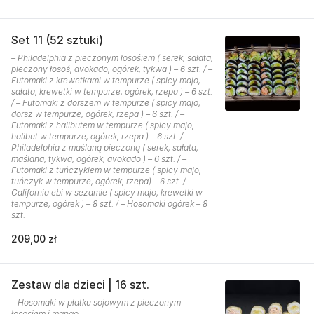
Set 11 (52 sztuki)
– Philadelphia z pieczonym łosośiem ( serek, sałata,
pieczony łosoś, avokado, ogórek, tykwa ) – 6 szt. / –
Futomaki z krewetkami w tempurze ( spicy majo,
sałata, krewetki w tempurze, ogórek, rzepa ) – 6 szt.
/ – Futomaki z dorszem w tempurze ( spicy majo,
dorsz w tempurze, ogórek, rzepa ) – 6 szt. / –
Futomaki z halibutem w tempurze ( spicy majo,
halibut w tempurze, ogórek, rzepa ) – 6 szt. / –
Philadelphia z maślaną pieczoną ( serek, sałata,
maślana, tykwa, ogórek, avokado ) – 6 szt. / –
Futomaki z tuńczykiem w tempurze ( spicy majo,
tuńczyk w tempurze, ogórek, rzepa) – 6 szt. / –
California ebi w sezamie ( spicy majo, krewetki w
tempurze, ogórek ) – 8 szt. / – Hosomaki ogórek – 8
szt.
209,00 zł
Zestaw dla dzieci | 16 szt.
– Hosomaki w płatku sojowym z pieczonym
łososiem i mango.