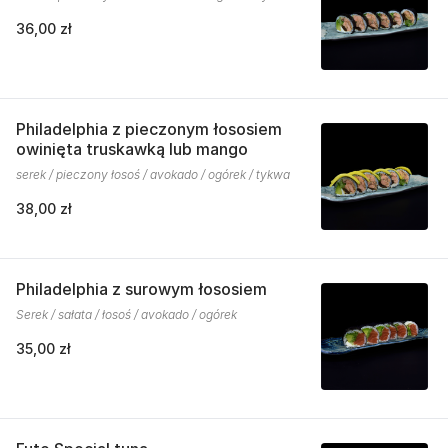
36,00 zł
Philadelphia z pieczonym łososiem
owinięta truskawką lub mango
serek / pieczony łosoś / avokado / ogórek / tykwa
38,00 zł
Philadelphia z surowym łososiem
Serek / sałata / łosoś / avokado / ogórek
35,00 zł