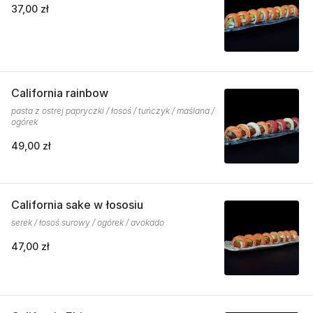
37,00 zł
California rainbow
pasta z ostrej papryczki / łosoś / tuńczyk / maślana /
ogórek
49,00 zł
California sake w łososiu
serek / łosoś surowy / ogórek / avokado
47,00 zł