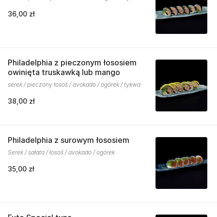
36,00 zł
Philadelphia z pieczonym łososiem
owinięta truskawką lub mango
serek / pieczony łosoś / avokado / ogórek / tykwa
38,00 zł
Philadelphia z surowym łososiem
Serek / sałata / łosoś / avokado / ogórek
35,00 zł