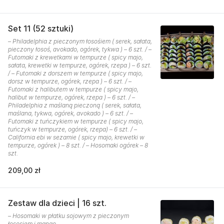
Set 11 (52 sztuki)
– Philadelphia z pieczonym łosośiem ( serek, sałata,
pieczony łosoś, avokado, ogórek, tykwa ) – 6 szt. / –
Futomaki z krewetkami w tempurze ( spicy majo,
sałata, krewetki w tempurze, ogórek, rzepa ) – 6 szt.
/ – Futomaki z dorszem w tempurze ( spicy majo,
dorsz w tempurze, ogórek, rzepa ) – 6 szt. / –
Futomaki z halibutem w tempurze ( spicy majo,
halibut w tempurze, ogórek, rzepa ) – 6 szt. / –
Philadelphia z maślaną pieczoną ( serek, sałata,
maślana, tykwa, ogórek, avokado ) – 6 szt. / –
Futomaki z tuńczykiem w tempurze ( spicy majo,
tuńczyk w tempurze, ogórek, rzepa) – 6 szt. / –
California ebi w sezamie ( spicy majo, krewetki w
tempurze, ogórek ) – 8 szt. / – Hosomaki ogórek – 8
szt.
209,00 zł
Zestaw dla dzieci | 16 szt.
– Hosomaki w płatku sojowym z pieczonym
łososiem i mango.