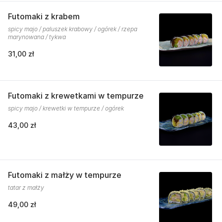
Futomaki z krabem
spicy majo / paluszek krabowy / ogórek / rzepa
marynowana / tykwa
31,00 zł
Futomaki z krewetkami w tempurze
spicy majo / krewetki w tempurze / ogórek
43,00 zł
Futomaki z małży w tempurze
tatar z małży
49,00 zł