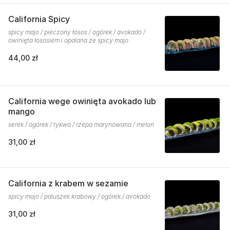
California Spicy
spicy majo / pieczony łosos / ogórek / avokado /
owinięta łososiem i opalana ze spicy majo
44,00 zł
California wege owinięta avokado lub
mango
serek / ogórek / tykwa / rzepa marynowana / melon
31,00 zł
California z krabem w sezamie
spicy majo / paluszek krabowy / ogórek / avokado
31,00 zł