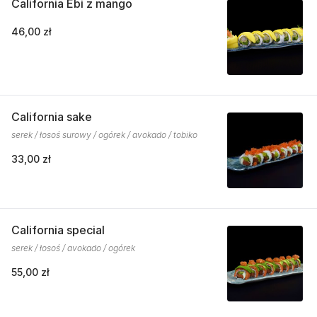
California Ebi z mango
46,00 zł
California sake
serek / łosoś surowy / ogórek / avokado / tobiko
33,00 zł
California special
serek / łosoś / avokado / ogórek
55,00 zł