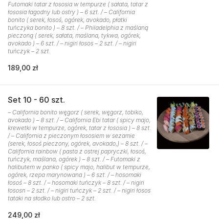
Futomaki tatar z łososia w tempurze ( sałata, tatar z
łososia łagodny lub ostry ) – 6 szt. / – California
bonito ( serek, łosoś, ogórek, avokado, płatki
tuńczyka bonito ) – 8 szt. / – Philadelphia z maślaną
pieczoną ( serek, sałata, maślana, tykwa, ogórek,
avokado ) – 6 szt. / – nigiri łosos – 2 szt. / – nigiri
tuńczyk – 2 szt.
189,00 zł
Set 10 - 60 szt.
– California bonito węgorz ( serek, węgorz, tobiko,
avokado ) – 8 szt. / – California Ebi tatar ( spicy majo,
krewetki w tempurze, ogórek, tatar z łososia ) – 8 szt.
/ – California z pieczonym łososiem w sezamie
(serek, łosoś pieczony, ogórek, avokado,) – 8 szt. / –
California rainbow ( pasta z ostrej papryczki, łosoś,
tuńczyk, maślana, ogórek ) – 8 szt. / – Futomaki z
halibutem w panko ( spicy majo, halibut w tempurze,
ogórek, rzepa marynowana ) – 6 szt. / – hosomaki
łosoś – 8 szt. / – hosomaki tuńczyk – 8 szt. / – nigiri
łososn – 2 szt. / – nigiri tuńczyk – 2 szt. / – nigiri łosos
tataki na słodko lub ostro – 2 szt.
249,00 zł