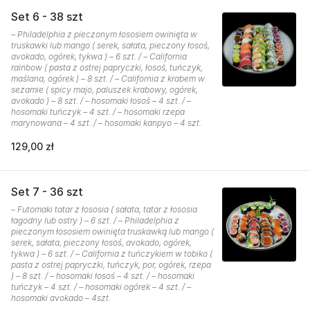
Set 6 - 38 szt
– Philadelphia z pieczonym łososiem owinięta w
truskawki lub mango ( serek, sałata, pieczony łosoś,
avokado, ogórek, tykwa ) – 6 szt. / – California
rainbow ( pasta z ostrej papryczki, łosoś, tuńczyk,
maślana, ogórek ) – 8 szt. / – California z krabem w
sezamie ( spicy majo, paluszek krabowy, ogórek,
avokado ) – 8 szt. / – hosomaki łosoś – 4 szt. / –
hosomaki tuńczyk – 4 szt. / – hosomaki rzepa
marynowana – 4 szt. / – hosomaki kanpyo – 4 szt.
129,00 zł
Set 7 - 36 szt
– Futomaki tatar z łososia ( sałata, tatar z łososia
łagodny lub ostry ) – 6 szt. / – Philadelphia z
pieczonym łososiem owinięta truskawką lub mango (
serek, sałata, pieczony łosoś, avokado, ogórek,
tykwa ) – 6 szt. / – California z tuńczykiem w tobiko (
pasta z ostrej papryczki, tuńczyk, por, ogórek, rzepa
) – 8 szt. / – hosomaki łosoś – 4 szt. / – hosomaki
tuńczyk – 4 szt. / – hosomaki ogórek – 4 szt. / –
hosomaki avokado – 4szt.