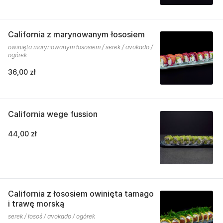
California z marynowanym łososiem
owinięta marynowanym łososiem / serek / avokado /
ogórek
36,00 zł
California wege fussion
44,00 zł
California z łososiem owinięta tamago
i trawę morską
serek / łosoś / avokado / ogórek