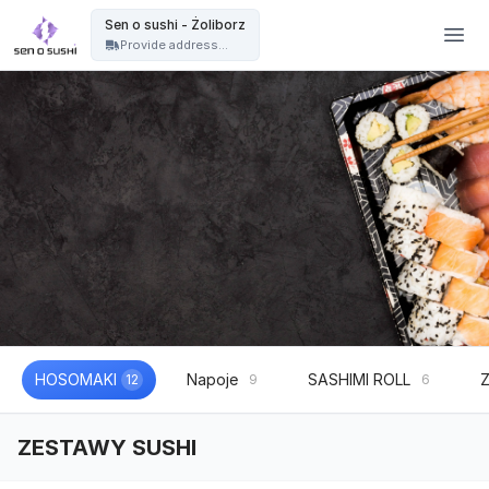
Restauracja sushi Warszawa | catering sushi na eventy, wesela i imprezy - Sen o sushi - Żoliborz
Sen o sushi - Żoliborz
Provide address...
HOSOMAKI
Napoje
SASHIMI ROLL
12
9
6
ZESTAWY SUSHI