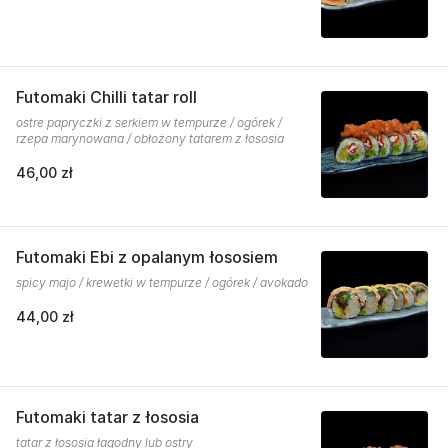
Futomaki Chilli tatar roll
ostre papryczki z serkiem w tempurze / ogórek /
rzepa marynowana / obłożony tatarem z łososia
46,00 zł
Futomaki Ebi z opalanym łososiem
spicy majo / krewetki w tempurze / ogórek / avokado
44,00 zł
Futomaki tatar z łososia
tatar z łososia łagodny lub ostry