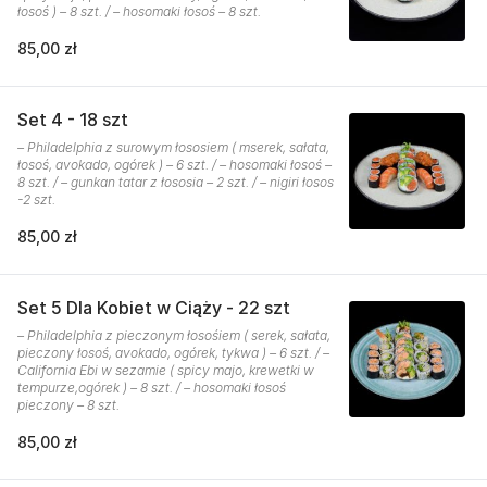
łosoś ) – 8 szt. / – hosomaki łosoś – 8 szt.
85,00 zł
Set 4 - 18 szt
– Philadelphia z surowym łososiem ( mserek, sałata,
łosoś, avokado, ogórek ) – 6 szt. / – hosomaki łosoś –
8 szt. / – gunkan tatar z łososia – 2 szt. / – nigiri łosos
-2 szt.
85,00 zł
Set 5 Dla Kobiet w Ciąży - 22 szt
– Philadelphia z pieczonym łosośiem ( serek, sałata,
pieczony łosoś, avokado, ogórek, tykwa ) – 6 szt. / –
California Ebi w sezamie ( spicy majo, krewetki w
tempurze,ogórek ) – 8 szt. / – hosomaki łosoś
pieczony – 8 szt.
85,00 zł