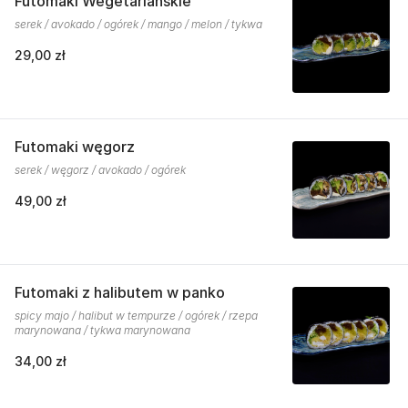
Futomaki Wegetariańskie
serek / avokado / ogórek / mango / melon / tykwa
29,00 zł
Futomaki węgorz
serek / węgorz / avokado / ogórek
49,00 zł
Futomaki z halibutem w panko
spicy majo / halibut w tempurze / ogórek / rzepa
marynowana / tykwa marynowana
34,00 zł