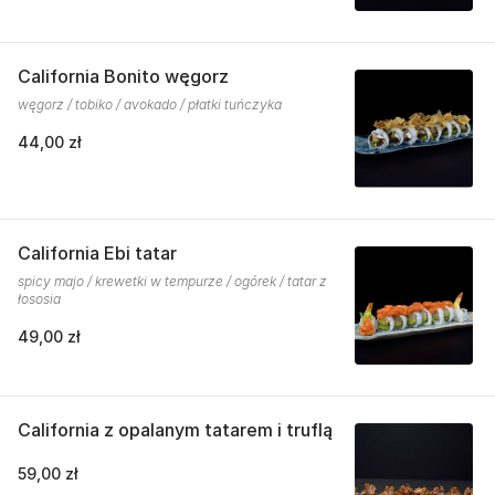
California Bonito węgorz
węgorz / tobiko / avokado / płatki tuńczyka
44,00 zł
California Ebi tatar
spicy majo / krewetki w tempurze / ogórek / tatar z
łososia
49,00 zł
California z opalanym tatarem i truflą
59,00 zł