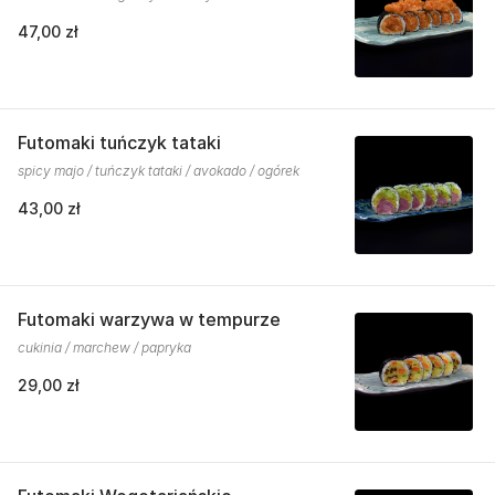
47,00 zł
Futomaki tuńczyk tataki
spicy majo / tuńczyk tataki / avokado / ogórek
43,00 zł
Futomaki warzywa w tempurze
cukinia / marchew / papryka
29,00 zł