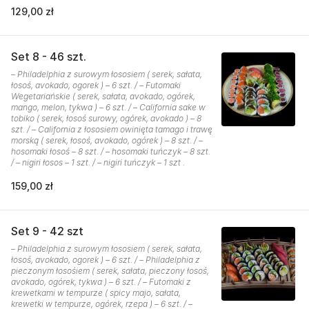
129,00 zł
Set 8 - 46 szt.
– Philadelphia z surowym łososiem ( serek, sałata,
łosoś, avokado, ogorek ) – 6 szt. / – Futomaki
Wegetariańskie ( serek, sałata, avokado, ogórek,
mango, melon, tykwa ) – 6 szt. / – California sake w
tobiko ( serek, łosoś surowy, ogórek, avokado ) – 8
szt. / – California z łososiem owinięta tamago i trawę
morską ( serek, łosoś, avokado, ogórek ) – 8 szt. / –
hosomaki łosoś – 8 szt. / – hosomaki tuńczyk – 8 szt.
/ – nigiri łosos – 1 szt. / – nigiri tuńczyk – 1 szt .
159,00 zł
Set 9 - 42 szt
– Philadelphia z surowym łososiem ( serek, sałata,
łosoś, avokado, ogorek ) – 6 szt. / – Philadelphia z
pieczonym łosośiem ( serek, sałata, pieczony łosoś,
avokado, ogórek, tykwa ) – 6 szt. / – Futomaki z
krewetkami w tempurze ( spicy majo, sałata,
krewetki w tempurze, ogórek, rzepa ) – 6 szt. / –