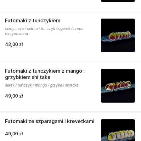
Futomaki z tuńczykiem
spicy majo / sałata / tuńczyk / ogórek / rzepa
marynowana
43,00 zł
Futomaki z tuńczykiem z mango i
grzybkiem shiitake
serek / tuńczyk / mango / grzybek shiitake
49,00 zł
Futomaki ze szparagami i krevetkami
49,00 zł