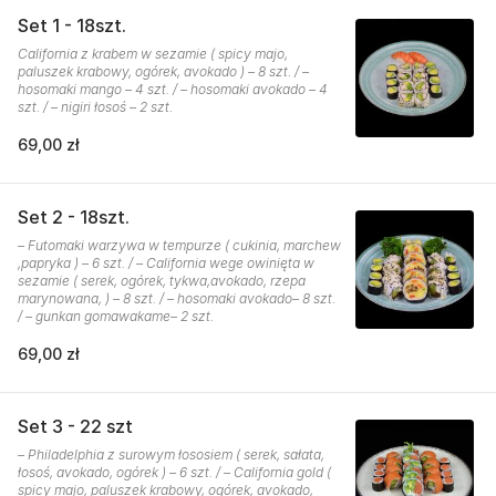
Set 1 - 18szt.
California z krabem w sezamie ( spicy majo,
paluszek krabowy, ogórek, avokado ) – 8 szt. / –
hosomaki mango – 4 szt. / – hosomaki avokado – 4
szt. / – nigiri łosoś – 2 szt.
69,00 zł
Set 2 - 18szt.
– Futomaki warzywa w tempurze ( cukinia, marchew
,papryka ) – 6 szt. / – California wege owinięta w
sezamie ( serek, ogórek, tykwa,avokado, rzepa
marynowana, ) – 8 szt. / – hosomaki avokado– 8 szt.
/ – gunkan gomawakame– 2 szt.
69,00 zł
Set 3 - 22 szt
– Philadelphia z surowym łososiem ( serek, sałata,
łosoś, avokado, ogórek ) – 6 szt. / – California gold (
spicy majo, paluszek krabowy, ogórek, avokado,