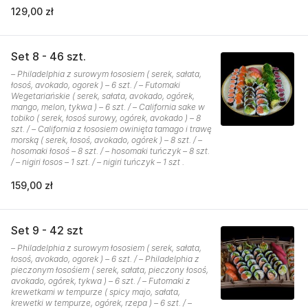
129,00 zł
Set 8 - 46 szt.
– Philadelphia z surowym łososiem ( serek, sałata,
łosoś, avokado, ogorek ) – 6 szt. / – Futomaki
Wegetariańskie ( serek, sałata, avokado, ogórek,
mango, melon, tykwa ) – 6 szt. / – California sake w
tobiko ( serek, łosoś surowy, ogórek, avokado ) – 8
szt. / – California z łososiem owinięta tamago i trawę
morską ( serek, łosoś, avokado, ogórek ) – 8 szt. / –
hosomaki łosoś – 8 szt. / – hosomaki tuńczyk – 8 szt.
/ – nigiri łosos – 1 szt. / – nigiri tuńczyk – 1 szt .
159,00 zł
Set 9 - 42 szt
– Philadelphia z surowym łososiem ( serek, sałata,
łosoś, avokado, ogorek ) – 6 szt. / – Philadelphia z
pieczonym łosośiem ( serek, sałata, pieczony łosoś,
avokado, ogórek, tykwa ) – 6 szt. / – Futomaki z
krewetkami w tempurze ( spicy majo, sałata,
krewetki w tempurze, ogórek, rzepa ) – 6 szt. / –