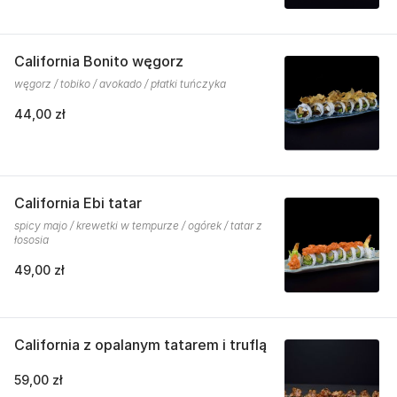
California Bonito węgorz
węgorz / tobiko / avokado / płatki tuńczyka
44,00 zł
California Ebi tatar
spicy majo / krewetki w tempurze / ogórek / tatar z
łososia
49,00 zł
California z opalanym tatarem i truflą
59,00 zł