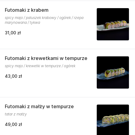
Futomaki z krabem
spicy majo / paluszek krabowy / ogórek / rzepa
marynowana / tykwa
31,00 zł
Futomaki z krewetkami w tempurze
spicy majo / krewetki w tempurze / ogórek
43,00 zł
Futomaki z małży w tempurze
tatar z małży
49,00 zł