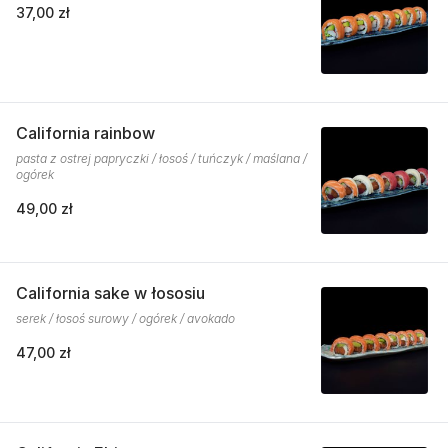
37,00 zł
California rainbow
pasta z ostrej papryczki / łosoś / tuńczyk / maślana /
ogórek
49,00 zł
California sake w łososiu
serek / łosoś surowy / ogórek / avokado
47,00 zł