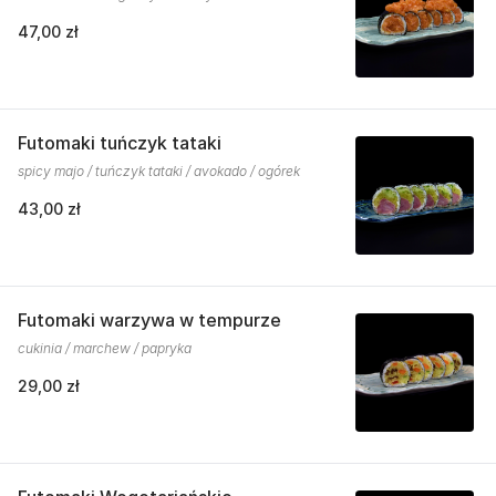
47,00 zł
Futomaki tuńczyk tataki
spicy majo / tuńczyk tataki / avokado / ogórek
43,00 zł
Futomaki warzywa w tempurze
cukinia / marchew / papryka
29,00 zł