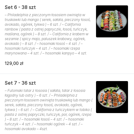
Set 6 - 38 szt
– Philadelphia z pieczonym łososiem owinięta w
truskawki lub mango ( serek, sałata, pieczony łosoś,
avokado, ogórek, tykwa ) – 6 szt. / – California
rainbow ( pasta z ostrej papryczki, łosoś, tuńczyk,
maślana, ogórek ) – 8 szt. / – California z krabem w
sezamie ( spicy majo, paluszek krabowy, ogórek,
avokado ) – 8 szt. / – hosomaki łosoś – 4 szt. / –
hosomaki tuńczyk – 4 szt. / – hosomaki rzepa
marynowana – 4 szt. / – hosomaki kanpyo – 4 szt.
129,00 zł
Set 7 - 36 szt
– Futomaki tatar z łososia ( sałata, tatar z łososia
łagodny lub ostry ) – 6 szt. / – Philadelphia z
pieczonym łososiem owinięta truskawką lub mango (
serek, sałata, pieczony łosoś, avokado, ogórek,
tykwa ) – 6 szt. / – California z tuńczykiem w tobiko (
pasta z ostrej papryczki, tuńczyk, por, ogórek, rzepa
) – 8 szt. / – hosomaki łosoś – 4 szt. / – hosomaki
tuńczyk – 4 szt. / – hosomaki ogórek – 4 szt. / –
hosomaki avokado – 4szt.