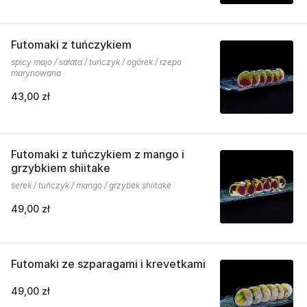
Futomaki z tuńczykiem
spicy majo / sałata / tuńczyk / ogórek / rzepa
marynowana
43,00 zł
Futomaki z tuńczykiem z mango i
grzybkiem shiitake
serek / tuńczyk / mango / grzybek shiitake
49,00 zł
Futomaki ze szparagami i krevetkami
49,00 zł