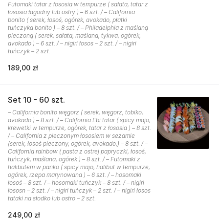
Futomaki tatar z łososia w tempurze ( sałata, tatar z
łososia łagodny lub ostry ) – 6 szt. / – California
bonito ( serek, łosoś, ogórek, avokado, płatki
tuńczyka bonito ) – 8 szt. / – Philadelphia z maślaną
pieczoną ( serek, sałata, maślana, tykwa, ogórek,
avokado ) – 6 szt. / – nigiri łosos – 2 szt. / – nigiri
tuńczyk – 2 szt.
189,00 zł
Set 10 - 60 szt.
– California bonito węgorz ( serek, węgorz, tobiko,
avokado ) – 8 szt. / – California Ebi tatar ( spicy majo,
krewetki w tempurze, ogórek, tatar z łososia ) – 8 szt.
/ – California z pieczonym łososiem w sezamie
(serek, łosoś pieczony, ogórek, avokado,) – 8 szt. / –
California rainbow ( pasta z ostrej papryczki, łosoś,
tuńczyk, maślana, ogórek ) – 8 szt. / – Futomaki z
halibutem w panko ( spicy majo, halibut w tempurze,
ogórek, rzepa marynowana ) – 6 szt. / – hosomaki
łosoś – 8 szt. / – hosomaki tuńczyk – 8 szt. / – nigiri
łososn – 2 szt. / – nigiri tuńczyk – 2 szt. / – nigiri łosos
tataki na słodko lub ostro – 2 szt.
249,00 zł