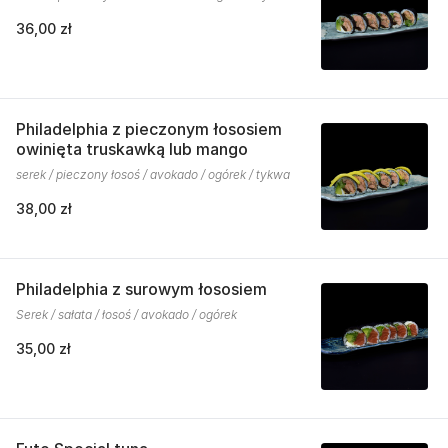
36,00 zł
Philadelphia z pieczonym łososiem
owinięta truskawką lub mango
serek / pieczony łosoś / avokado / ogórek / tykwa
38,00 zł
Philadelphia z surowym łososiem
Serek / sałata / łosoś / avokado / ogórek
35,00 zł