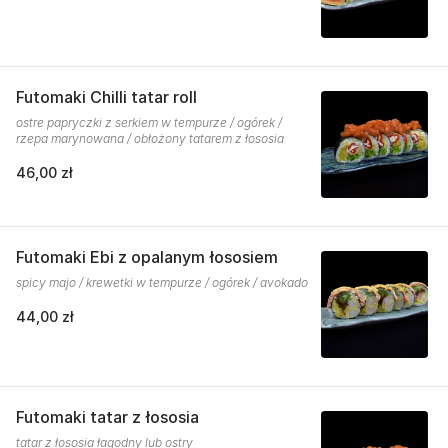
Futomaki Chilli tatar roll
ostre papryczki z serkiem w tempurze / ogórek /
rzepa marynowana / obłożony tatarem z łososia
46,00 zł
Futomaki Ebi z opalanym łososiem
spicy majo / krewetki w tempurze / ogórek / avokado
44,00 zł
Futomaki tatar z łososia
tatar z łososia łagodny lub ostry