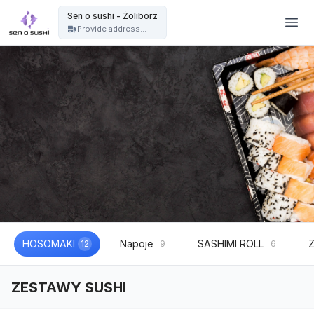
Restauracja sushi Warszawa | catering sushi na eventy, wesela i imprezy - Sen o sushi - Żoliborz
Sen o sushi - Żoliborz
Provide address...
HOSOMAKI
Napoje
SASHIMI ROLL
12
9
6
ZESTAWY SUSHI