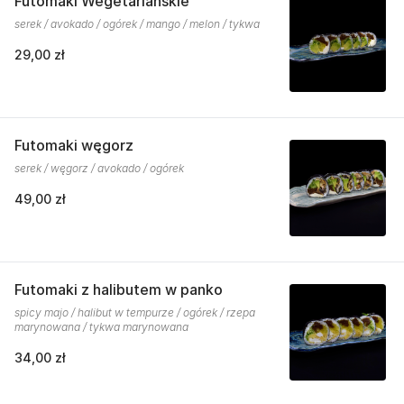
Futomaki Wegetariańskie
serek / avokado / ogórek / mango / melon / tykwa
29,00 zł
Futomaki węgorz
serek / węgorz / avokado / ogórek
49,00 zł
Futomaki z halibutem w panko
spicy majo / halibut w tempurze / ogórek / rzepa
marynowana / tykwa marynowana
34,00 zł