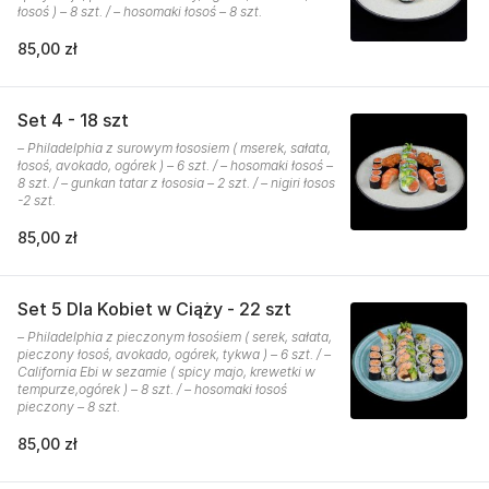
łosoś ) – 8 szt. / – hosomaki łosoś – 8 szt.
85,00 zł
Set 4 - 18 szt
– Philadelphia z surowym łososiem ( mserek, sałata,
łosoś, avokado, ogórek ) – 6 szt. / – hosomaki łosoś –
8 szt. / – gunkan tatar z łososia – 2 szt. / – nigiri łosos
-2 szt.
85,00 zł
Set 5 Dla Kobiet w Ciąży - 22 szt
– Philadelphia z pieczonym łosośiem ( serek, sałata,
pieczony łosoś, avokado, ogórek, tykwa ) – 6 szt. / –
California Ebi w sezamie ( spicy majo, krewetki w
tempurze,ogórek ) – 8 szt. / – hosomaki łosoś
pieczony – 8 szt.
85,00 zł