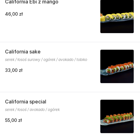
California Ebi z mango
46,00 zł
California sake
serek / łosoś surowy / ogórek / avokado / tobiko
33,00 zł
California special
serek / łosoś / avokado / ogórek
55,00 zł