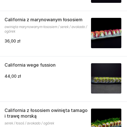
California z marynowanym łososiem
owinięta marynowanym łososiem / serek / avokado /
ogórek
36,00 zł
California wege fussion
44,00 zł
California z łososiem owinięta tamago
i trawę morską
serek / łosoś / avokado / ogórek