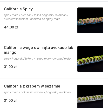
California Spicy
spicy majo / pieczony łosos / ogórek / avokado /
owinięta łososiem i opalana ze spicy majo
44,00 zł
California wege owinięta avokado lub
mango
serek / ogórek / tykwa / rzepa marynowana / melon
31,00 zł
California z krabem w sezamie
spicy majo / paluszek krabowy / ogórek / avokado
31,00 zł