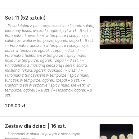
Set 11 (52 sztuki)
– Philadelphia z pieczonym łosośiem ( serek, sałata,
pieczony łosoś, avokado, ogórek, tykwa ) – 6 szt. / –
Futomaki z krewetkami w tempurze ( spicy majo,
sałata, krewetki w tempurze, ogórek, rzepa ) – 6 szt.
/ – Futomaki z dorszem w tempurze ( spicy majo,
dorsz w tempurze, ogórek, rzepa ) – 6 szt. / –
Futomaki z halibutem w tempurze ( spicy majo,
halibut w tempurze, ogórek, rzepa ) – 6 szt. / –
Philadelphia z maślaną pieczoną ( serek, sałata,
maślana, tykwa, ogórek, avokado ) – 6 szt. / –
Futomaki z tuńczykiem w tempurze ( spicy majo,
tuńczyk w tempurze, ogórek, rzepa) – 6 szt. / –
California ebi w sezamie ( spicy majo, krewetki w
tempurze, ogórek ) – 8 szt. / – Hosomaki ogórek – 8
szt.
209,00 zł
Zestaw dla dzieci | 16 szt.
– Hosomaki w płatku sojowym z pieczonym
łososiem i mango.