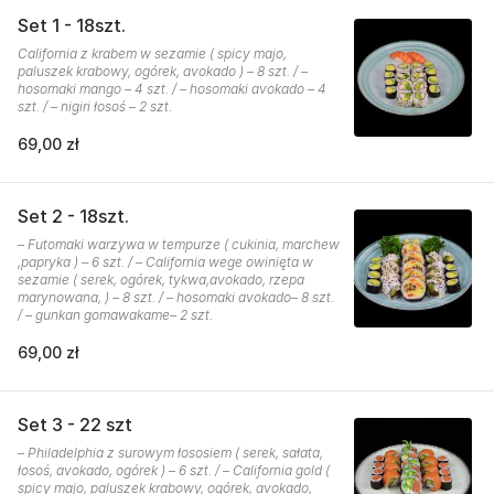
Set 1 - 18szt.
California z krabem w sezamie ( spicy majo,
paluszek krabowy, ogórek, avokado ) – 8 szt. / –
hosomaki mango – 4 szt. / – hosomaki avokado – 4
szt. / – nigiri łosoś – 2 szt.
69,00 zł
Set 2 - 18szt.
– Futomaki warzywa w tempurze ( cukinia, marchew
,papryka ) – 6 szt. / – California wege owinięta w
sezamie ( serek, ogórek, tykwa,avokado, rzepa
marynowana, ) – 8 szt. / – hosomaki avokado– 8 szt.
/ – gunkan gomawakame– 2 szt.
69,00 zł
Set 3 - 22 szt
– Philadelphia z surowym łososiem ( serek, sałata,
łosoś, avokado, ogórek ) – 6 szt. / – California gold (
spicy majo, paluszek krabowy, ogórek, avokado,