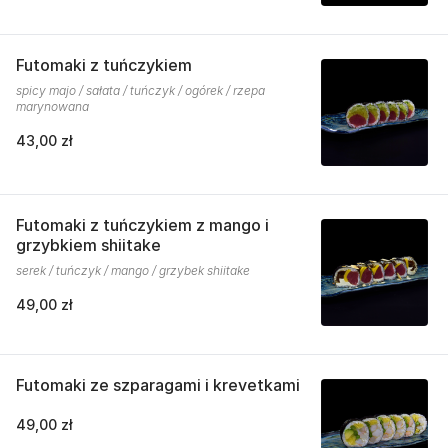
Futomaki z tuńczykiem
spicy majo / sałata / tuńczyk / ogórek / rzepa
marynowana
43,00 zł
Futomaki z tuńczykiem z mango i
grzybkiem shiitake
serek / tuńczyk / mango / grzybek shiitake
49,00 zł
Futomaki ze szparagami i krevetkami
49,00 zł