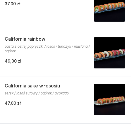
37,00 zł
California rainbow
pasta z ostrej papryczki / łosoś / tuńczyk / maślana /
ogórek
49,00 zł
California sake w łososiu
serek / łosoś surowy / ogórek / avokado
47,00 zł