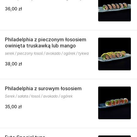
36,00 zł
Philadelphia z pieczonym łososiem
owinięta truskawką lub mango
serek / pieczony łosoś / avokado / ogórek / tykwa
38,00 zł
Philadelphia z surowym łososiem
Serek / sałata / łosoś / avokado / ogórek
35,00 zł