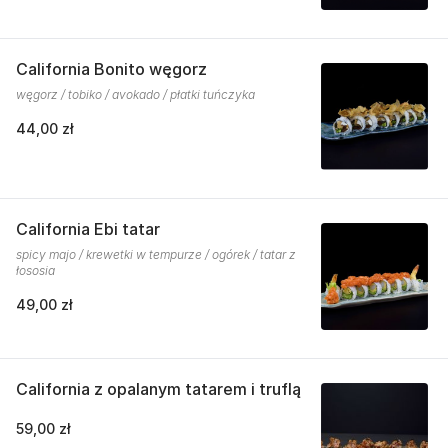
California Bonito węgorz
węgorz / tobiko / avokado / płatki tuńczyka
44,00 zł
California Ebi tatar
spicy majo / krewetki w tempurze / ogórek / tatar z
łososia
49,00 zł
California z opalanym tatarem i truflą
59,00 zł