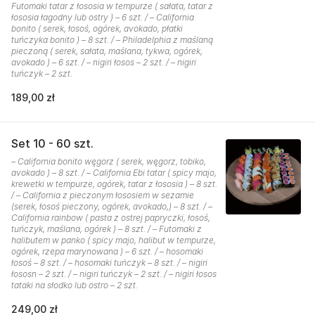
Futomaki tatar z łososia w tempurze ( sałata, tatar z
łososia łagodny lub ostry ) – 6 szt. / – California
bonito ( serek, łosoś, ogórek, avokado, płatki
tuńczyka bonito ) – 8 szt. / – Philadelphia z maślaną
pieczoną ( serek, sałata, maślana, tykwa, ogórek,
avokado ) – 6 szt. / – nigiri łosos – 2 szt. / – nigiri
tuńczyk – 2 szt.
189,00 zł
Set 10 - 60 szt.
– California bonito węgorz ( serek, węgorz, tobiko,
avokado ) – 8 szt. / – California Ebi tatar ( spicy majo,
krewetki w tempurze, ogórek, tatar z łososia ) – 8 szt.
/ – California z pieczonym łososiem w sezamie
(serek, łosoś pieczony, ogórek, avokado,) – 8 szt. / –
California rainbow ( pasta z ostrej papryczki, łosoś,
tuńczyk, maślana, ogórek ) – 8 szt. / – Futomaki z
halibutem w panko ( spicy majo, halibut w tempurze,
ogórek, rzepa marynowana ) – 6 szt. / – hosomaki
łosoś – 8 szt. / – hosomaki tuńczyk – 8 szt. / – nigiri
łososn – 2 szt. / – nigiri tuńczyk – 2 szt. / – nigiri łosos
tataki na słodko lub ostro – 2 szt.
249,00 zł