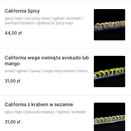
California Spicy
spicy majo / pieczony łosos / ogórek / avokado /
owinięta łososiem i opalana ze spicy majo
44,00 zł
California wege owinięta avokado lub
mango
serek / ogórek / tykwa / rzepa marynowana / melon
31,00 zł
California z krabem w sezamie
spicy majo / paluszek krabowy / ogórek / avokado
31,00 zł