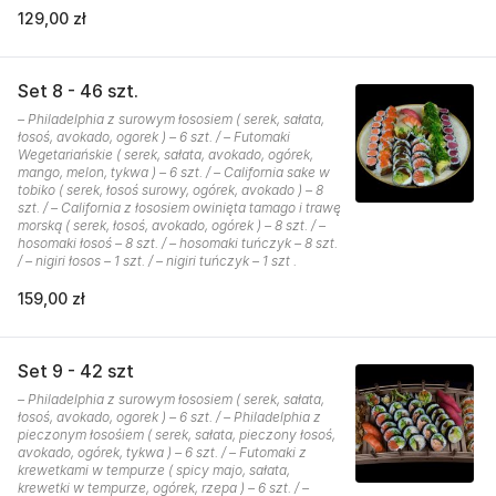
129,00 zł
Set 8 - 46 szt.
– Philadelphia z surowym łososiem ( serek, sałata,
łosoś, avokado, ogorek ) – 6 szt. / – Futomaki
Wegetariańskie ( serek, sałata, avokado, ogórek,
mango, melon, tykwa ) – 6 szt. / – California sake w
tobiko ( serek, łosoś surowy, ogórek, avokado ) – 8
szt. / – California z łososiem owinięta tamago i trawę
morską ( serek, łosoś, avokado, ogórek ) – 8 szt. / –
hosomaki łosoś – 8 szt. / – hosomaki tuńczyk – 8 szt.
/ – nigiri łosos – 1 szt. / – nigiri tuńczyk – 1 szt .
159,00 zł
Set 9 - 42 szt
– Philadelphia z surowym łososiem ( serek, sałata,
łosoś, avokado, ogorek ) – 6 szt. / – Philadelphia z
pieczonym łosośiem ( serek, sałata, pieczony łosoś,
avokado, ogórek, tykwa ) – 6 szt. / – Futomaki z
krewetkami w tempurze ( spicy majo, sałata,
krewetki w tempurze, ogórek, rzepa ) – 6 szt. / –