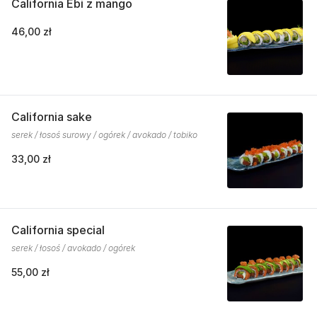
California Ebi z mango
46,00 zł
California sake
serek / łosoś surowy / ogórek / avokado / tobiko
33,00 zł
California special
serek / łosoś / avokado / ogórek
55,00 zł