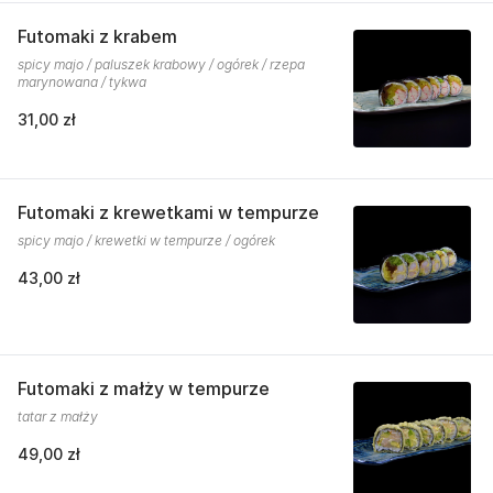
Futomaki z krabem
spicy majo / paluszek krabowy / ogórek / rzepa
marynowana / tykwa
31,00 zł
Futomaki z krewetkami w tempurze
spicy majo / krewetki w tempurze / ogórek
43,00 zł
Futomaki z małży w tempurze
tatar z małży
49,00 zł