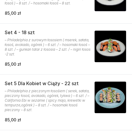
łosoś ) – 8 szt. / – hosomaki łosoś – 8 szt.
85,00 zł
Set 4 - 18 szt
– Philadelphia z surowym łososiem ( mserek, sałata,
łosoś, avokado, ogórek ) – 6 szt. / – hosomaki łosoś –
8 szt. / – gunkan tatar z łososia – 2 szt. / – nigiri łosos
-2 szt.
85,00 zł
Set 5 Dla Kobiet w Ciąży - 22 szt
– Philadelphia z pieczonym łosośiem ( serek, sałata,
pieczony łosoś, avokado, ogórek, tykwa ) – 6 szt. / –
California Ebi w sezamie ( spicy majo, krewetki w
tempurze,ogórek ) – 8 szt. / – hosomaki łosoś
pieczony – 8 szt.
85,00 zł