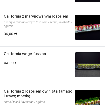
California z marynowanym łososiem
owinięta marynowanym łososiem / serek / avokado /
ogórek
36,00 zł
California wege fussion
44,00 zł
California z łososiem owinięta tamago
i trawę morską
serek / łosoś / avokado / ogórek