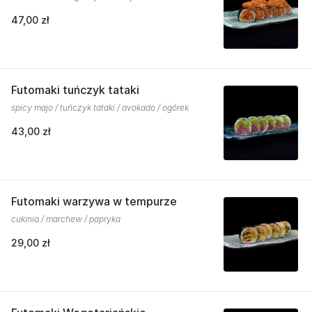
47,00 zł
Futomaki tuńczyk tataki
spicy majo / tuńczyk tataki / avokado / ogórek
43,00 zł
Futomaki warzywa w tempurze
cukinia / marchew / papryka
29,00 zł