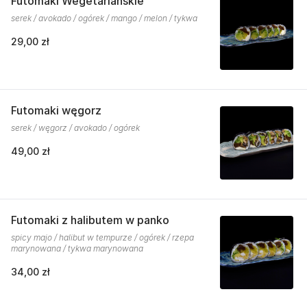
Futomaki Wegetariańskie
serek / avokado / ogórek / mango / melon / tykwa
29,00 zł
Futomaki węgorz
serek / węgorz / avokado / ogórek
49,00 zł
Futomaki z halibutem w panko
spicy majo / halibut w tempurze / ogórek / rzepa
marynowana / tykwa marynowana
34,00 zł