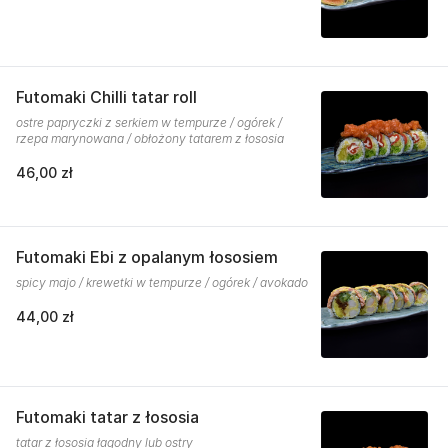
Futomaki Chilli tatar roll
ostre papryczki z serkiem w tempurze / ogórek /
rzepa marynowana / obłożony tatarem z łososia
46,00 zł
Futomaki Ebi z opalanym łososiem
spicy majo / krewetki w tempurze / ogórek / avokado
44,00 zł
Futomaki tatar z łososia
tatar z łososia łagodny lub ostry