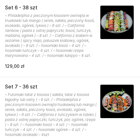
Set 6 - 38 szt
– Philadelphia z pieczonym łososiem owinięta w
truskawki lub mango ( serek, sałata, pieczony łosoś,
avokado, ogórek, tykwa ) – 6 szt. / – California
rainbow ( pasta z ostrej papryczki, łosoś, tuńczyk,
maślana, ogórek ) – 8 szt. / – California z krabem w
sezamie ( spicy majo, paluszek krabowy, ogórek,
avokado ) – 8 szt. / – hosomaki łosoś – 4 szt. / –
hosomaki tuńczyk – 4 szt. / – hosomaki rzepa
marynowana – 4 szt. / – hosomaki kanpyo – 4 szt.
129,00 zł
Set 7 - 36 szt
– Futomaki tatar z łososia ( sałata, tatar z łososia
łagodny lub ostry ) – 6 szt. / – Philadelphia z
pieczonym łososiem owinięta truskawką lub mango (
serek, sałata, pieczony łosoś, avokado, ogórek,
tykwa ) – 6 szt. / – California z tuńczykiem w tobiko (
pasta z ostrej papryczki, tuńczyk, por, ogórek, rzepa
) – 8 szt. / – hosomaki łosoś – 4 szt. / – hosomaki
tuńczyk – 4 szt. / – hosomaki ogórek – 4 szt. / –
hosomaki avokado – 4szt.