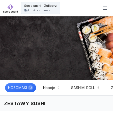
Restauracja sushi Warszawa | catering sushi na eventy, wesela i imprezy - Sen o sushi - Żoliborz
Sen o sushi - Żoliborz
Provide address...
HOSOMAKI
Napoje
SASHIMI ROLL
12
9
6
ZESTAWY SUSHI