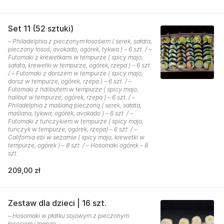
Set 11 (52 sztuki)
– Philadelphia z pieczonym łosośiem ( serek, sałata,
pieczony łosoś, avokado, ogórek, tykwa ) – 6 szt. / –
Futomaki z krewetkami w tempurze ( spicy majo,
sałata, krewetki w tempurze, ogórek, rzepa ) – 6 szt.
/ – Futomaki z dorszem w tempurze ( spicy majo,
dorsz w tempurze, ogórek, rzepa ) – 6 szt. / –
Futomaki z halibutem w tempurze ( spicy majo,
halibut w tempurze, ogórek, rzepa ) – 6 szt. / –
Philadelphia z maślaną pieczoną ( serek, sałata,
maślana, tykwa, ogórek, avokado ) – 6 szt. / –
Futomaki z tuńczykiem w tempurze ( spicy majo,
tuńczyk w tempurze, ogórek, rzepa) – 6 szt. / –
California ebi w sezamie ( spicy majo, krewetki w
tempurze, ogórek ) – 8 szt. / – Hosomaki ogórek – 8
szt.
209,00 zł
Zestaw dla dzieci | 16 szt.
– Hosomaki w płatku sojowym z pieczonym
łososiem i mango.