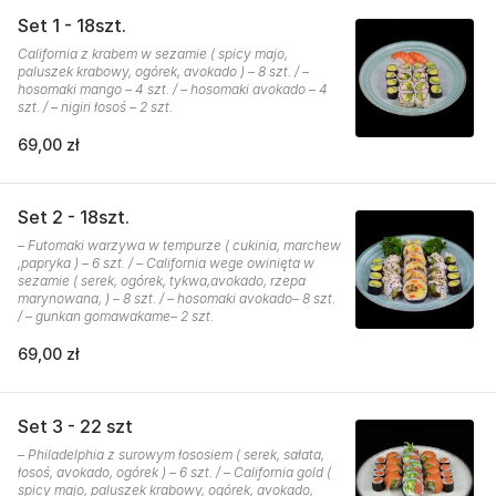
Set 1 - 18szt.
California z krabem w sezamie ( spicy majo,
paluszek krabowy, ogórek, avokado ) – 8 szt. / –
hosomaki mango – 4 szt. / – hosomaki avokado – 4
szt. / – nigiri łosoś – 2 szt.
69,00 zł
Set 2 - 18szt.
– Futomaki warzywa w tempurze ( cukinia, marchew
,papryka ) – 6 szt. / – California wege owinięta w
sezamie ( serek, ogórek, tykwa,avokado, rzepa
marynowana, ) – 8 szt. / – hosomaki avokado– 8 szt.
/ – gunkan gomawakame– 2 szt.
69,00 zł
Set 3 - 22 szt
– Philadelphia z surowym łososiem ( serek, sałata,
łosoś, avokado, ogórek ) – 6 szt. / – California gold (
spicy majo, paluszek krabowy, ogórek, avokado,