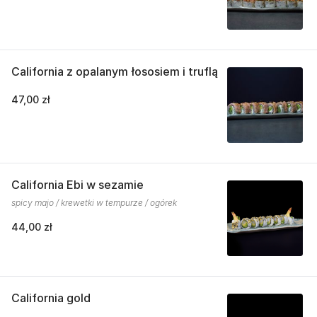
California z opalanym łososiem i truflą
47,00 zł
California Ebi w sezamie
spicy majo / krewetki w tempurze / ogórek
44,00 zł
California gold